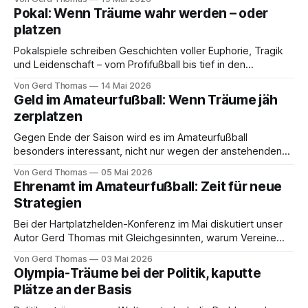
Pokal: Wenn Träume wahr werden – oder
platzen
Pokalspiele schreiben Geschichten voller Euphorie, Tragik
und Leidenschaft – vom Profifußball bis tief in den
Amateurbereich, beobachtet von Gerd Thomas
Von Gerd Thomas
14 Mai 2026
Geld im Amateurfußball: Wenn Träume jäh
zerplatzen
Gegen Ende der Saison wird es im Amateurfußball
besonders interessant, nicht nur wegen der anstehenden
Auf- und Abstiege, meint Gerd Thomas
Von Gerd Thomas
05 Mai 2026
Ehrenamt im Amateurfußball: Zeit für neue
Strategien
Bei der Hartplatzhelden-Konferenz im Mai diskutiert unser
Autor Gerd Thomas mit Gleichgesinnten, warum Vereine
jetzt handeln müssen, um ehrenamtliches Engagement
Von Gerd Thomas
03 Mai 2026
zukunftsfähig zu machen.
Olympia-Träume bei der Politik, kaputte
Plätze an der Basis