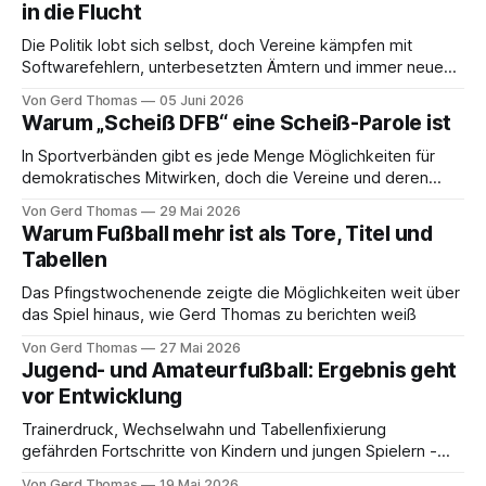
in die Flucht
Die Politik lobt sich selbst, doch Vereine kämpfen mit
Softwarefehlern, unterbesetzten Ämtern und immer neuen
Pflichten - meint Gerd Thomas.
Von Gerd Thomas
05 Juni 2026
Warum „Scheiß DFB“ eine Scheiß-Parole ist
In Sportverbänden gibt es jede Menge Möglichkeiten für
demokratisches Mitwirken, doch die Vereine und deren
Mitglieder machen zu wenig daraus - meint Gerd Thomas.
Von Gerd Thomas
29 Mai 2026
Warum Fußball mehr ist als Tore, Titel und
Tabellen
Das Pfingstwochenende zeigte die Möglichkeiten weit über
das Spiel hinaus, wie Gerd Thomas zu berichten weiß
Von Gerd Thomas
27 Mai 2026
Jugend- und Amateurfußball: Ergebnis geht
vor Entwicklung
Trainerdruck, Wechselwahn und Tabellenfixierung
gefährden Fortschritte von Kindern und jungen Spielern -
meint Gerd Thomas
Von Gerd Thomas
19 Mai 2026