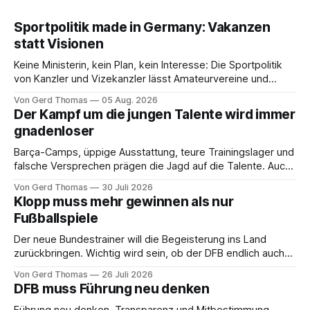
Sportpolitik made in Germany: Vakanzen
statt Visionen
Keine Ministerin, kein Plan, kein Interesse: Die Sportpolitik
von Kanzler und Vizekanzler lässt Amateurvereine und
Ehrenamtliche im Stich, kritisiert Gerd Thomas.
Von Gerd Thomas
05 Aug. 2026
Der Kampf um die jungen Talente wird immer
gnadenloser
Barça-Camps, üppige Ausstattung, teure Trainingslager und
falsche Versprechen prägen die Jagd auf die Talente. Auch
ein Fall für den DFB, meint Gerd Thomas.
Von Gerd Thomas
30 Juli 2026
Klopp muss mehr gewinnen als nur
Fußballspiele
Der neue Bundestrainer will die Begeisterung ins Land
zurückbringen. Wichtig wird sein, ob der DFB endlich auch
den Menschen an der Basis zuhört, kommentiert Gerd
Von Gerd Thomas
26 Juli 2026
Thomas.
DFB muss Führung neu denken
Führung neu denken, Transparenz und Mitbestimmung