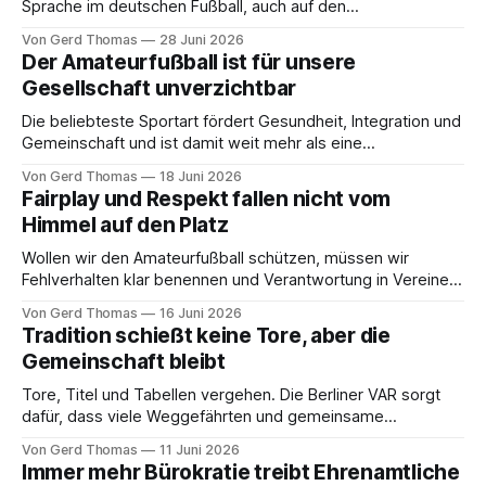
Sprache im deutschen Fußball, auch auf den
Amateurplätzen und am Spielfeldrand, meint Gerd Thomas
Von Gerd Thomas
28 Juni 2026
Der Amateurfußball ist für unsere
Gesellschaft unverzichtbar
Die beliebteste Sportart fördert Gesundheit, Integration und
Gemeinschaft und ist damit weit mehr als eine
Freizeitbeschäftigung, wie Gerd Thomas erläutert
Von Gerd Thomas
18 Juni 2026
Fairplay und Respekt fallen nicht vom
Himmel auf den Platz
Wollen wir den Amateurfußball schützen, müssen wir
Fehlverhalten klar benennen und Verantwortung in Vereinen
sowie Verbänden einfordern - findet Gerd Thomas
Von Gerd Thomas
16 Juni 2026
Tradition schießt keine Tore, aber die
Gemeinschaft bleibt
Tore, Titel und Tabellen vergehen. Die Berliner VAR sorgt
dafür, dass viele Weggefährten und gemeinsame
Erinnerungen bleiben - so Gerd Thomas
Von Gerd Thomas
11 Juni 2026
Immer mehr Bürokratie treibt Ehrenamtliche