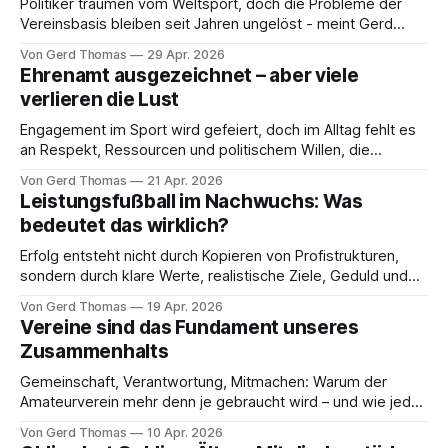
Politiker träumen vom Weltsport, doch die Probleme der
Vereinsbasis bleiben seit Jahren ungelöst - meint Gerd
Thomas
Von Gerd Thomas
29 Apr. 2026
Ehrenamt ausgezeichnet – aber viele
verlieren die Lust
Engagement im Sport wird gefeiert, doch im Alltag fehlt es
an Respekt, Ressourcen und politischem Willen, die
Probleme wirklich zu lösen - so Gerd Thomas in seiner
Von Gerd Thomas
21 Apr. 2026
Fever Pit'ch Kolumne
Leistungsfußball im Nachwuchs: Was
bedeutet das wirklich?
Erfolg entsteht nicht durch Kopieren von Profistrukturen,
sondern durch klare Werte, realistische Ziele, Geduld und
eine starke Vereinskultur - meint Gerd Thomas in seiner
Von Gerd Thomas
19 Apr. 2026
Kolumne.
Vereine sind das Fundament unseres
Zusammenhalts
Gemeinschaft, Verantwortung, Mitmachen: Warum der
Amateurverein mehr denn je gebraucht wird – und wie jeder
sich einbringen kann erläutert Gerd Thomas
Von Gerd Thomas
10 Apr. 2026