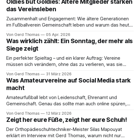
Oldies but Goldies: Ältere Mitglieder stärken
das Vereinsleben
Zusammenhalt und Engagement: Wie ältere Generationen
im Fußballverein Gemeinschaft leben und warum das heute
aktueller denn je ist, erklärt Gerd Thomas
Von Gerd Thomas
05 Apr. 2026
Was wirklich zählt: Ein Sonntag, der mehr als
Siege zeigt
Ein perfekter Spieltag – und ein klarer Auftrag: Vereine
müssen sich verändern, ohne das zu verlieren, was sie
ausmacht, meint Gerd Thomas.
Von Gerd Thomas
31 März 2026
Was Amateurvereine auf Social Media stark
macht
Amateurfußball lebt von Leidenschaft, Ehrenamt und
Gemeinschaft. Genau das sollte man auch online spüren,
erfährt Gerd Thomas im Gespräch mit Romy Schwaiger.
Von Gerd Thomas
12 März 2026
Zeigt her eure Füße, zeigt her eure Schuh!
Der Orthopädieschuhtechniker-Meister Silas Mapouyat
erklärt im Interview mit Gerd Thomas, warum nicht nur