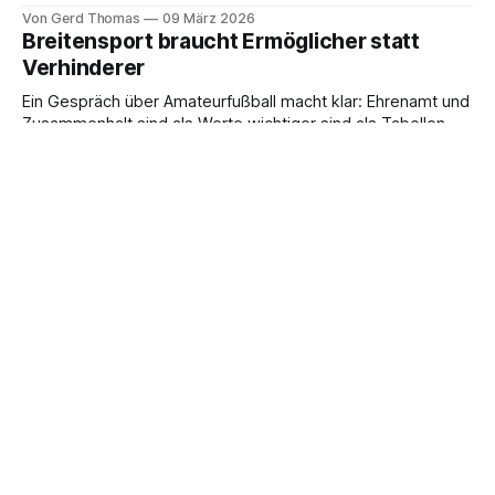
Profifußballer auf ihre Füße achten sollten.
Von Gerd Thomas
09 März 2026
Breitensport braucht Ermöglicher statt
Verhinderer
Ein Gespräch über Amateurfußball macht klar: Ehrenamt und
Zusammenhalt sind als Werte wichtiger sind als Tabellen,
meint Gerd Thomas
Von Gerd Thomas
07 März 2026
Wann hört der Amateurfußball auf, sich
kleinzumachen?
Der Breitensport schafft Milliardenwerte und Zusammenhalt.
Doch Politik und Gesellschaft behandeln ihn, als wäre er ein
Luxusproblem, meint Gerd Thomas.
Von Gerd Thomas
03 März 2026
Alle wollen Sichtbarkeit – wer macht die
Arbeit?
Amateurvereine sollen überall präsent sein und alle
erreichen. Kommunikation ist für viele zur großen Baustelle
geworden meint Gerd Thomas.
Von Gerd Thomas
25 Feb. 2026
Nachwuchsfußball zwischen Reform und
Rechthaberei