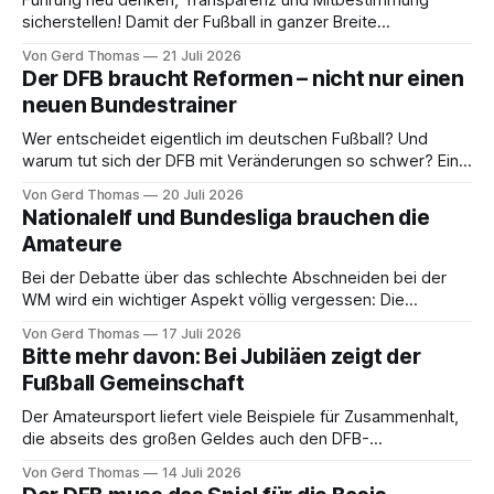
sicherstellen! Damit der Fußball in ganzer Breite
zukunftsfähig wird. Teil 2 der Einordnung von Gerd Thomas
Von Gerd Thomas
21 Juli 2026
Der DFB braucht Reformen – nicht nur einen
neuen Bundestrainer
Wer entscheidet eigentlich im deutschen Fußball? Und
warum tut sich der DFB mit Veränderungen so schwer? Eine
Einordnung in zwei Teilen von Gerd Thomas
Von Gerd Thomas
20 Juli 2026
Nationalelf und Bundesliga brauchen die
Amateure
Bei der Debatte über das schlechte Abschneiden bei der
WM wird ein wichtiger Aspekt völlig vergessen: Die
schlechten Bedingungen an der Basis, mahnt Gerd Thomas
Von Gerd Thomas
17 Juli 2026
an
Bitte mehr davon: Bei Jubiläen zeigt der
Fußball Gemeinschaft
Der Amateursport liefert viele Beispiele für Zusammenhalt,
die abseits des großen Geldes auch den DFB-
Spitzenfunktionären guttun würden, weiß Gerd Thomas zu
Von Gerd Thomas
14 Juli 2026
berichten