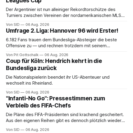
Leagues Cup
Der Argentinier ist nun alleiniger Rekordtorschütze des
Turniers zwischen Vereinen der nordamerikanischen MLS
und der mexikanischen Liga MX.
Von SID
06 Aug. 2026
Umfrage 2. Liga: Hannover 96 wird Erster!
6.182 Fans trauen dem Bundesliga-Absteiger die beste
Offensive zu — und rechnen trotzdem mit seinem
Scheitern. Der Favorit ist ausgerechnet der größte
Von Pit Gottschalk
06 Aug. 2026
Lokalrivale in Niedersachsen.
Coup für Köln: Hendrich kehrt in die
Bundesliga zurück
Die Nationalspielerin beendet ihr US-Abenteuer und
wechselt ins Rheinland.
Von SID
06 Aug. 2026
"Infanti-No Go": Pressestimmen zum
Verbleib des FIFA-Chefs
Die Pläne des FIFA-Präsidenten sind krachend gescheitert.
Aus den eigenen Reihen gibt es dennoch plötzlich wieder
Unterstützung.
Von SID
06 Aug. 2026