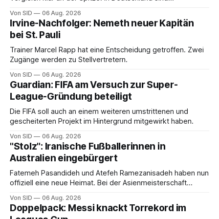
Trainerinnen noch eine Ausnahme.
Von SID
06 Aug. 2026
Irvine-Nachfolger: Nemeth neuer Kapitän
bei St. Pauli
Trainer Marcel Rapp hat eine Entscheidung getroffen. Zwei
Zugänge werden zu Stellvertretern.
Von SID
06 Aug. 2026
Guardian: FIFA am Versuch zur Super-
League-Gründung beteiligt
Die FIFA soll auch an einem weiteren umstrittenen und
gescheiterten Projekt im Hintergrund mitgewirkt haben.
Von SID
06 Aug. 2026
"Stolz": Iranische Fußballerinnen in
Australien eingebürgert
Fatemeh Pasandideh und Atefeh Ramezanisadeh haben nun
offiziell eine neue Heimat. Bei der Asienmeisterschaft
sangen sie die iranische Hymne nicht mit.
Von SID
06 Aug. 2026
Doppelpack: Messi knackt Torrekord im