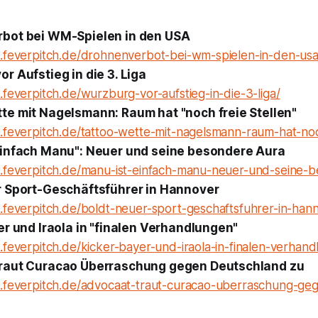
bot bei WM-Spielen in den USA
.feverpitch.de/drohnenverbot-bei-wm-spielen-in-den-usa
r Aufstieg in die 3. Liga
feverpitch.de/wurzburg-vor-aufstieg-in-die-3-liga/
te mit Nagelsmann: Raum hat "noch freie Stellen"
.feverpitch.de/tattoo-wette-mit-nagelsmann-raum-hat-noch
einfach Manu": Neuer und seine besondere Aura
.feverpitch.de/manu-ist-einfach-manu-neuer-und-seine-
r Sport-Geschäftsführer in Hannover
.feverpitch.de/boldt-neuer-sport-geschaftsfuhrer-in-han
er und Iraola in "finalen Verhandlungen"
.feverpitch.de/kicker-bayer-und-iraola-in-finalen-verhan
raut Curacao Überraschung gegen Deutschland zu
.feverpitch.de/advocaat-traut-curacao-uberraschung-ge