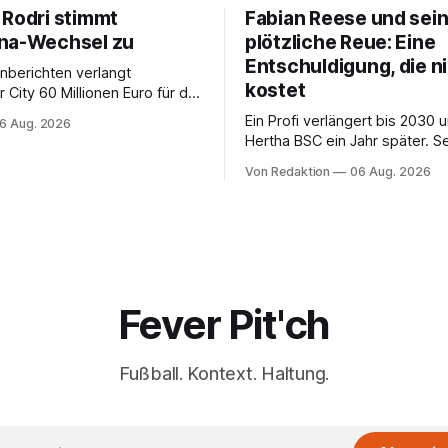
 Rodri stimmt
Fabian Reese und sei
na-Wechsel zu
plötzliche Reue: Eine
Entschuldigung, die n
nberichten verlangt
kostet
City 60 Millionen Euro für die
s Spaniers.
Ein Profi verlängert bis 2030 
6 Aug. 2026
Hertha BSC ein Jahr später. S
Bedauern beim VfL Wolfsburg 
Von Redaktion
06 Aug. 2026
ehrlich – und ändert an der R
keinen Cent.
Fever Pit'ch
Fußball. Kontext. Haltung.