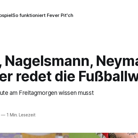
pspiel
So funktioniert Fever Pit'ch
, Nagelsmann, Neyma
r redet die Fußballw
eute am Freitagmorgen wissen musst
—
1 Min. Lesezeit