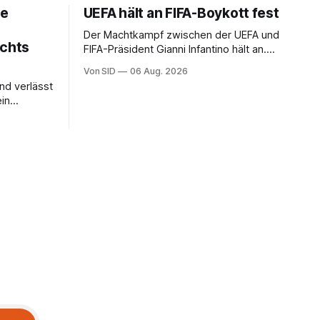
ne
UEFA hält an FIFA-Boykott fest
Der Machtkampf zwischen der UEFA und
ichts
FIFA-Präsident Gianni Infantino hält an.
Die UEFA bekräftigt ihre Boykott-Absicht.
Von SID
06 Aug. 2026
und verlässt
ein
klingt
echnung