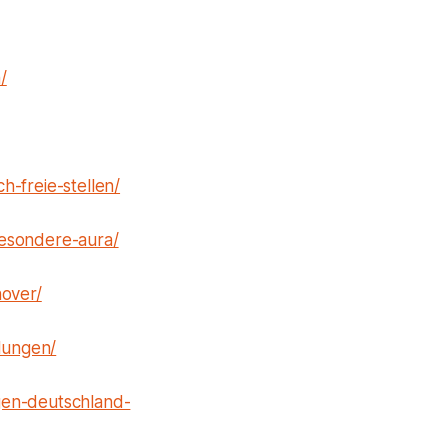
/
-freie-stellen/
besondere-aura/
nover/
dlungen/
gen-deutschland-