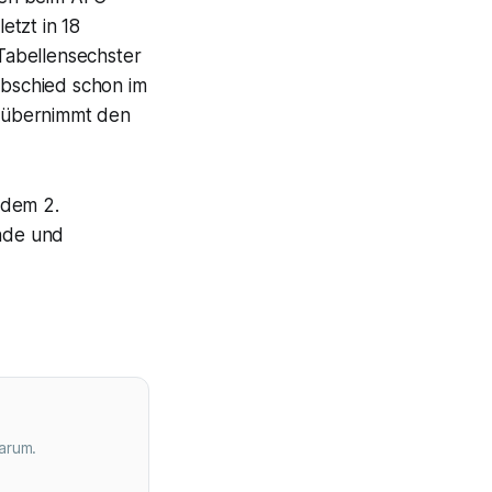
etzt in 18
Tabellensechster
Abschied schon im
e übernimmt den
 dem 2.
nde und
arum.