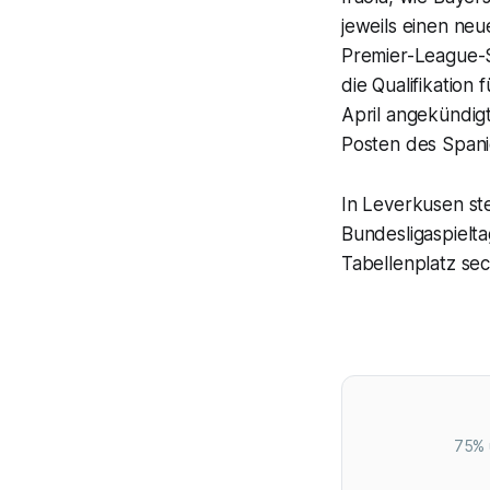
jeweils einen ne
Premier-League-S
die Qualifikation
April angekündig
Posten des Spani
In Leverkusen st
Bundesligaspiel
Tabellenplatz se
75% 