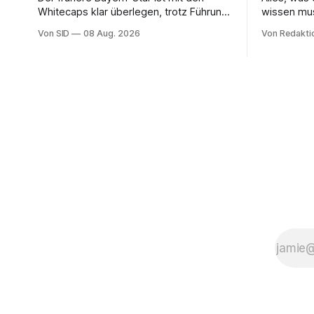
Whitecaps klar überlegen, trotz Führung
wissen mu
reicht das aber nicht für die ersten
Von SID
08 Aug. 2026
Von Redakti
Punkte.