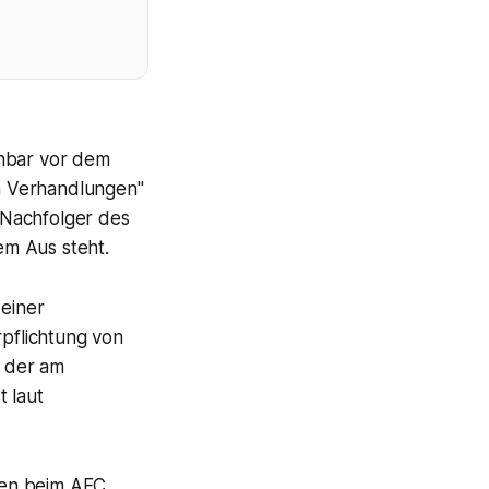
enbar vor dem
en Verhandlungen"
 Nachfolger des
em Aus steht.
 einer
rpflichtung von
, der am
t laut
hren beim AFC