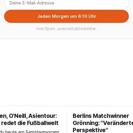
Jeden Morgen um 6:10 Uhr
Kein Spam. Jederzeit abbestellbar.
, O'Neill, Asientour:
Berlins Matchwinner
 redet die Fußballwelt
Grönning: "Verändert
Perspektive"
s du heute am Samstagmorgen