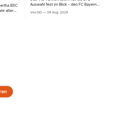
Auswahl fest im Blick - den FC Bayern
Hertha BSC
dagegen (noch) nicht.
te alter
Von SID
08 Aug. 2026
ren