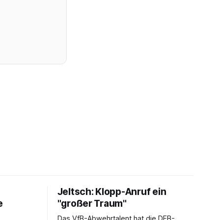
Jeltsch: Klopp-Anruf ein
e
"großer Traum"
Das VfB-Abwehrtalent hat die DFB-