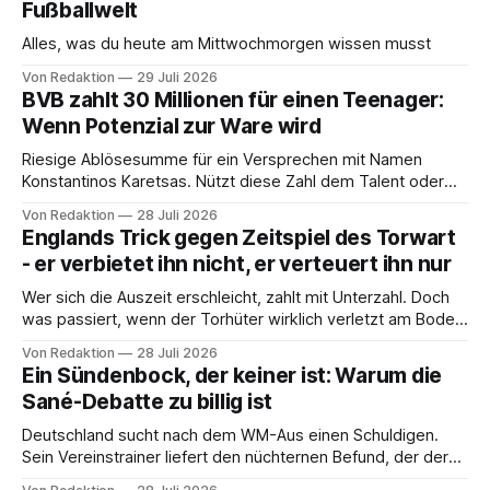
Fußballwelt
Alles, was du heute am Mittwochmorgen wissen musst
Von Redaktion
29 Juli 2026
BVB zahlt 30 Millionen für einen Teenager:
Wenn Potenzial zur Ware wird
Riesige Ablösesumme für ein Versprechen mit Namen
Konstantinos Karetsas. Nützt diese Zahl dem Talent oder
erdrückt sie ihn vor dem ersten Ligator?
Von Redaktion
28 Juli 2026
Englands Trick gegen Zeitspiel des Torwart
- er verbietet ihn nicht, er verteuert ihn nur
Wer sich die Auszeit erschleicht, zahlt mit Unterzahl. Doch
was passiert, wenn der Torhüter wirklich verletzt am Boden
liegt?
Von Redaktion
28 Juli 2026
Ein Sündenbock, der keiner ist: Warum die
Sané-Debatte zu billig ist
Deutschland sucht nach dem WM-Aus einen Schuldigen.
Sein Vereinstrainer liefert den nüchternen Befund, der der
hiesigen Debatte fehlt.