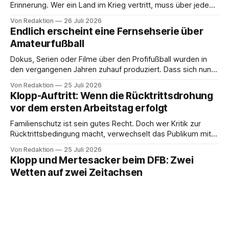
Erinnerung. Wer ein Land im Krieg vertritt, muss über jeden
Verdacht erhaben sein.
Von Redaktion
26 Juli 2026
Endlich erscheint eine Fernsehserie über
Amateurfußball
Dokus, Serien oder Filme über den Profifußball wurden in
den vergangenen Jahren zuhauf produziert. Dass sich nun
mal ein TV-Format mit den Amateuren beschäftigt, ist
Von Redaktion
25 Juli 2026
begrüßenswert, meint Tim Frohwein
Klopp-Auftritt: Wenn die Rücktrittsdrohung
vor dem ersten Arbeitstag erfolgt
Familienschutz ist sein gutes Recht. Doch wer Kritik zur
Rücktrittsbedingung macht, verwechselt das Publikum mit
einer Mannschaft.
Von Redaktion
25 Juli 2026
Klopp und Mertesacker beim DFB: Zwei
Wetten auf zwei Zeitachsen
Der Verband holt Verstärkung fürs Atmosphärische und den
leisen Umbau. Doch der Neuanfang gelingt nur, wenn beide
Ebenen zusammenwirken.
Von Redaktion
25 Juli 2026
Summerville, Pirlo, Klopp: Darüber redet die