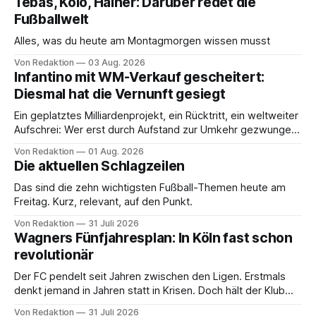
Tebas, Kolo, Hainer: Darüber redet die
Fußballwelt
Alles, was du heute am Montagmorgen wissen musst
Von Redaktion
03 Aug. 2026
Infantino mit WM-Verkauf gescheitert:
Diesmal hat die Vernunft gesiegt
Ein geplatztes Milliardenprojekt, ein Rücktritt, ein weltweiter
Aufschrei: Wer erst durch Aufstand zur Umkehr gezwungen
wird, hat mehr verloren als einen Plan.
Von Redaktion
01 Aug. 2026
Die aktuellen Schlagzeilen
Das sind die zehn wichtigsten Fußball-Themen heute am
Freitag. Kurz, relevant, auf den Punkt.
Von Redaktion
31 Juli 2026
Wagners Fünfjahresplan: In Köln fast schon
revolutionär
Der FC pendelt seit Jahren zwischen den Ligen. Erstmals
denkt jemand in Jahren statt in Krisen. Doch hält der Klub
das Warten aus?
Von Redaktion
31 Juli 2026