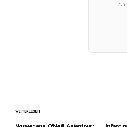
75% 
WEITERLESEN
Norwegens, O'Neill, Asientour:
Infantin