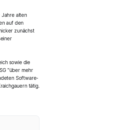
 Jahre alten
en auf den
hicker zunächst
seiner
ich sowie die
 TSG "über mehr
ündeten Software-
raichgauern tätig.