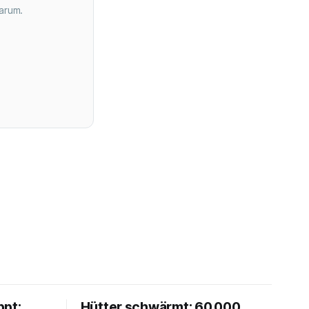
arum.
ppt:
Hütter schwärmt: 60.000