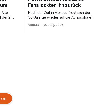
chum
Fans lockten ihn zurück
 Alte
Nach der Zeit in Monaco freut sich der
 der 2.
56-Jährige wieder auf die Atmosphäre in
der Bundesliga.
Von SID
07 Aug. 2026
ren