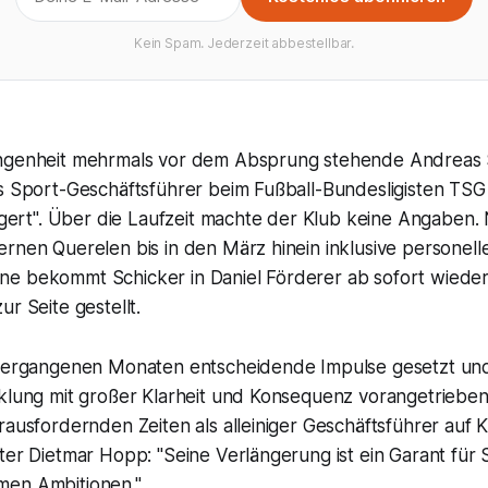
Kein Spam. Jederzeit abbestellbar.
ngenheit mehrmals vor dem Absprung stehende Andreas 
ls Sport-Geschäftsführer beim Fußball-Bundesligisten TS
ängert". Über die Laufzeit machte der Klub keine Angaben
rnen Querelen bis in den März hinein inklusive personell
e bekommt Schicker in Daniel Förderer ab sofort wieder
ur Seite gestellt.
 vergangenen Monaten entscheidende Impulse gesetzt un
klung mit großer Klarheit und Konsequenz vorangetrieben. 
rausfordernden Zeiten als alleiniger Geschäftsführer auf K
ter Dietmar Hopp: "Seine Verlängerung ist ein Garant für S
men Ambitionen."