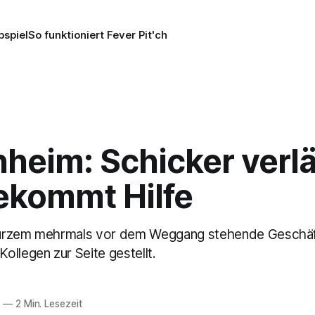
pspiel
So funktioniert Fever Pit'ch
nheim: Schicker verl
ekommt Hilfe
urzem mehrmals vor dem Weggang stehende Geschäf
ollegen zur Seite gestellt.
6
—
2 Min. Lesezeit