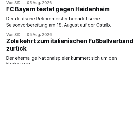
Von SID
05 Aug. 2026
FC Bayern testet gegen Heidenheim
Der deutsche Rekordmeister beendet seine
Saisonvorbereitung am 18. August auf der Ostalb.
Von SID
05 Aug. 2026
Zola kehrt zum italienischen Fußballverband
zurück
Der ehemalige Nationalspieler kümmert sich um den
Nachwuchs.
Von SID
05 Aug. 2026
"Infantino muss gehen": Figo fordert
Rücktritt von FIFA-Boss
Die Kritik am Chef des Weltverbandes reißt nicht ab. Der
Portugiese finde klare Worte.
Von SID
05 Aug. 2026
Nach Kompany-Kritik: UEFA ändert
Gelbsperren-Regel
Künftig werden Spieler und Betreuer erst nach vier Gelben