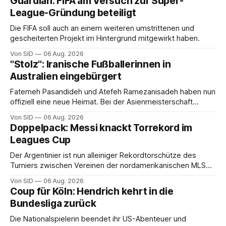
Guardian: FIFA am Versuch zur Super-
League-Gründung beteiligt
Die FIFA soll auch an einem weiteren umstrittenen und
gescheiterten Projekt im Hintergrund mitgewirkt haben.
Von SID
06 Aug. 2026
"Stolz": Iranische Fußballerinnen in
Australien eingebürgert
Fatemeh Pasandideh und Atefeh Ramezanisadeh haben nun
offiziell eine neue Heimat. Bei der Asienmeisterschaft
sangen sie die iranische Hymne nicht mit.
Von SID
06 Aug. 2026
Doppelpack: Messi knackt Torrekord im
Leagues Cup
Der Argentinier ist nun alleiniger Rekordtorschütze des
Turniers zwischen Vereinen der nordamerikanischen MLS
und der mexikanischen Liga MX.
Von SID
06 Aug. 2026
Coup für Köln: Hendrich kehrt in die
Bundesliga zurück
Die Nationalspielerin beendet ihr US-Abenteuer und