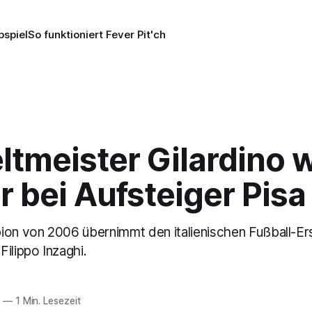
pspiel
So funktioniert Fever Pit'ch
tmeister Gilardino w
r bei Aufsteiger Pisa
 von 2006 übernimmt den italienischen Fußball-Erst
ilippo Inzaghi.
5
—
1 Min. Lesezeit