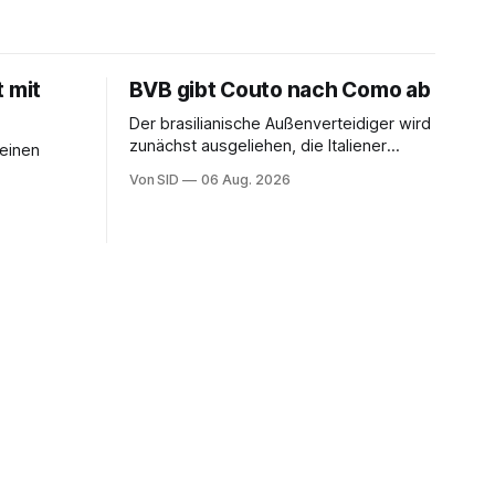
t mit
BVB gibt Couto nach Como ab
Der brasilianische Außenverteidiger wird
zunächst ausgeliehen, die Italiener
seinen
erhalten angeblich eine Kaufoption.
Von SID
06 Aug. 2026