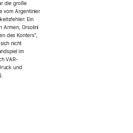
ar die große
e vom Argentinier
eitsfehler: Ein
 Armen, Orsolini
ten des Konters",
sich nicht
andspiel im
ach VAR-
 Druck und
).