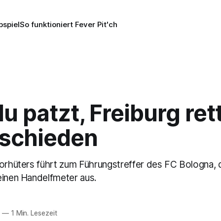
pspiel
So funktioniert Fever Pit'ch
u patzt, Freiburg ret
schieden
Torhüters führt zum Führungstreffer des FC Bologna, 
einen Handelfmeter aus.
5
—
1 Min. Lesezeit