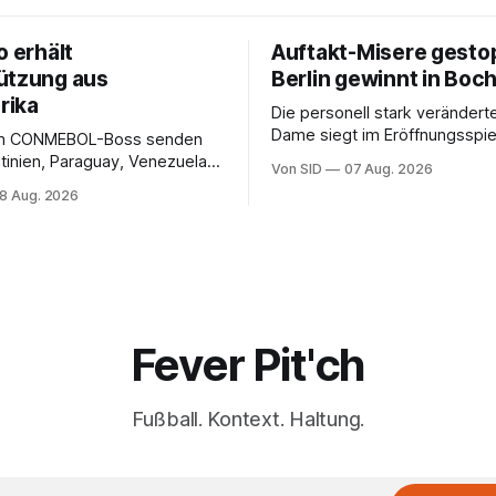
o erhält
Auftakt-Misere gesto
ützung aus
Berlin gewinnt in Bo
rika
Die personell stark veränderte
Dame siegt im Eröffnungsspiel
m CONMEBOL-Boss senden
Bundesliga.
tinien, Paraguay, Venezuela
Von SID
07 Aug. 2026
r versöhnliche Töne.
8 Aug. 2026
Fever Pit'ch
Fußball. Kontext. Haltung.