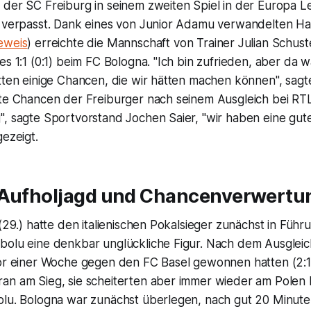
 der SC Freiburg in seinem zweiten Spiel in der Europa L
" verpasst. Dank eines von Junior Adamu verwandelten H
eweis
) erreichte die Mannschaft von Trainer Julian Schust
es 1:1 (0:1) beim FC Bologna. "Ich bin zufrieden, aber da 
tten einige Chancen, die wir hätten machen können", sagt
ute Chancen der Freiburger nach seinem Ausgleich bei RTL
, sagte Sportvorstand Jochen Saier, "wir haben eine gute,
gezeigt.
 Aufholjagd und Chancenverwertu
 (29.) hatte den italienischen Pokalsieger zunächst in Führ
bolu eine denkbar unglückliche Figur. Nach dem Ausgleic
vor einer Woche gegen den FC Basel gewonnen hatten (2:1
an am Sieg, sie scheiterten aber immer wieder am Polen
blu. Bologna war zunächst überlegen, nach gut 20 Minut