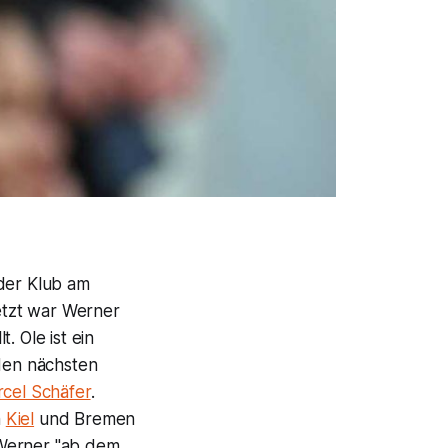
 der Klub am
letzt war Werner
. Ole ist ein
 den nächsten
cel Schäfer
.
n
Kiel
und Bremen
 Werner "ab dem