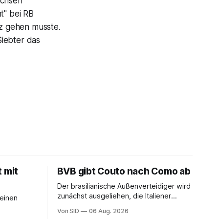
achsen
t" bei RB
z gehen musste.
Siebter das
t mit
BVB gibt Couto nach Como ab
Der brasilianische Außenverteidiger wird
zunächst ausgeliehen, die Italiener
seinen
erhalten angeblich eine Kaufoption.
Von SID
06 Aug. 2026