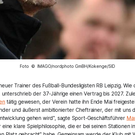
Foto © IMAGO/nordphoto GmBH/Kokenge/SID
neuer Trainer des Fußball-Bundesligisten RB Leipzig. Wie
e, unterschrieb der 37-Jährige einen Vertrag bis 2027. Zu
en
tätig gewesen, der Verein hatte ihn Ende Mai freigestellt
nder und äußerst ambitionierter Cheftrainer, der mit uns
 Entwicklung gehen wird", sagte Sport-Geschäftsführer
Mar
 eine klare Spielphilosophie, die er bei seinen Stationen i
den Platz gebracht" habe. Gemeinsam werde der Klub mit