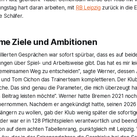
ngstag hart daran arbeiten, mit
RB Leipzig
zurück in die 
 Schäfer.
e Ziele und Ambitionen
illierten Gesprächen war sofort spürbar, dass es auf beid
ungen über Spiel- und Arbeitsweise gibt. Das hat es mir le
gemeinsamen Weg zu entscheiden", sagte Werner, dessen 
 und Tom Cichon das Trainerteam komplettieren. Der Klu
che. Das sind genau die Parameter, die mich überzeugt h
 Beitrag leisten möchte". Werner hatte Bremen 2021 noch
übernommen. Nachdem er angekündigt hatte, seinen 2026
längern zu wollen, gab der Klub wenig später die soforti
er war er in 128 Pflichtspielen verantwortlich und beend
n auf dem achten Tabellenrang, punktgleich mit Leipzig. 