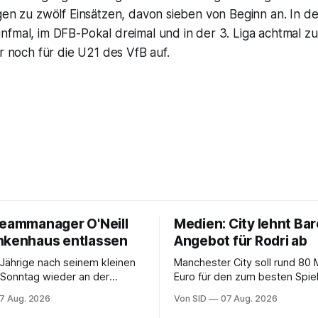
agen zu zwölf Einsätzen, davon sieben von Beginn an. In 
fmal, im DFB-Pokal dreimal und in der 3. Liga achtmal zum
ur noch für die U21 des VfB auf.
Teammanager O'Neill
Medien: City lehnt Bar
nkenhaus entlassen
Angebot für Rodri ab
Jährige nach seinem kleinen
Manchester City soll rund 80 M
m Sonntag wieder an der
Euro für den zum besten Spie
 stehen kann, bleibt offen.
gewählten Mittelfeldspieler v
7 Aug. 2026
Von SID
07 Aug. 2026