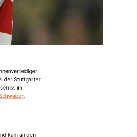
nnenverteidiger
l der Stuttgarter
erriss im
Schwaben
.
und kam an den