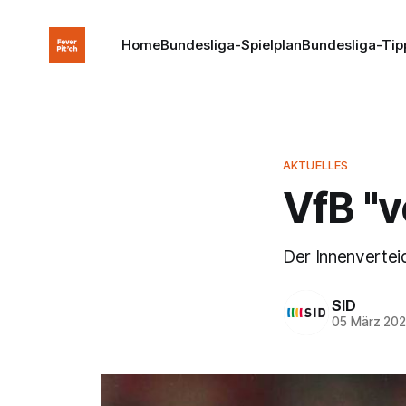
Home
Bundesliga-Spielplan
Bundesliga-Tip
AKTUELLES
VfB "
Der Innenvertei
SID
05 März 20