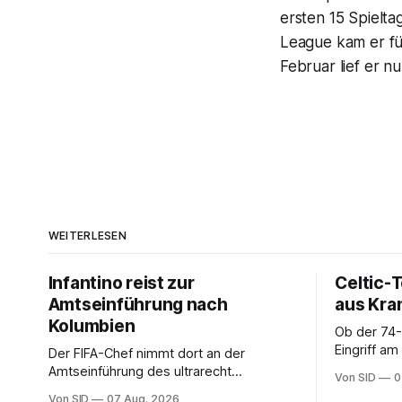
ersten 15 Spielt
League kam er fün
Februar lief er n
WEITERLESEN
Infantino reist zur
Celtic-
Amtseinführung nach
aus Kra
Kolumbien
Ob der 74-
Eingriff a
Der FIFA-Chef nimmt dort an der
Seitenlinie
Amtseinführung des ultrarecht
Von SID
0
Präsidenten Abelardo de la Espriella teil.
Von SID
07 Aug. 2026