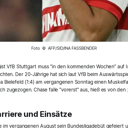
Foto © AFP/SID/INA FASSBENDER
gist VfB Stuttgart muss "in den kommenden Wochen" auf I
chten. Der 20-Jährige hat sich laut VfB beim Auswärtsspie
a Bielefeld (1:4) am vergangenen Sonntag einen Muskelfas
h zugezogen. Chase falle "vorerst" aus, hieß es von den
rriere und Einsätze
e im vergangenen August sein Bundesligadebüt gefeiert 