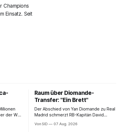
der Champions
 Einsatz. Seit
ca-
Raum über Diomande-
Transfer: "Ein Brett"
illionen
Der Abschied von Yan Diomande zu Real
ler der WM
Madrid schmerzt RB-Kapitän David
erlangen.
Raum. Trotzdem ist der Nationalspieler
Von SID
07 Aug. 2026
auch stolz.