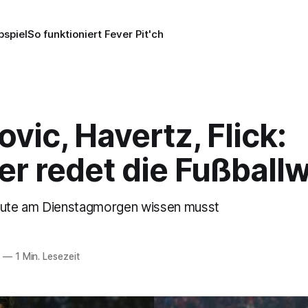
pspiel
So funktioniert Fever Pit'ch
vic, Havertz, Flick:
r redet die Fußballw
heute am Dienstagmorgen wissen musst
6
—
1 Min. Lesezeit