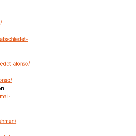
/
rabschiedet-
edet-alonso/
lonso/
en
mali-
nehmen/