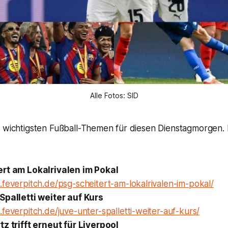
Alle Fotos: SID
 wichtigsten Fußball-Themen für diesen Dienstagmorgen. K
rt am Lokalrivalen im Pokal
feverpitch.de/psg-scheitert-am-lokalrivalen-im-pokal/
Spalletti weiter auf Kurs
feverpitch.de/juve-unter-spalletti-weiter-auf-kurs/
tz trifft erneut für Liverpool