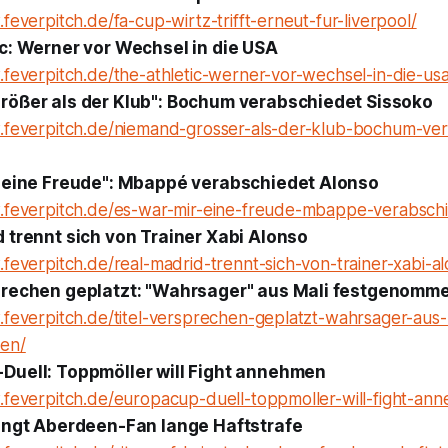
feverpitch.de/fa-cup-wirtz-trifft-erneut-fur-liverpool/
c: Werner vor Wechsel in die USA
feverpitch.de/the-athletic-werner-vor-wechsel-in-die-usa
rößer als der Klub": Bochum verabschiedet Sissoko
.feverpitch.de/niemand-grosser-als-der-klub-bochum-ve
r eine Freude": Mbappé verabschiedet Alonso
.feverpitch.de/es-war-mir-eine-freude-mbappe-verabschi
 trennt sich von Trainer Xabi Alonso
feverpitch.de/real-madrid-trennt-sich-von-trainer-xabi-a
prechen geplatzt: "Wahrsager" aus Mali festgenomm
.feverpitch.de/titel-versprechen-geplatzt-wahrsager-aus-
en/
Duell: Toppmöller will Fight annehmen
.feverpitch.de/europacup-duell-toppmoller-will-fight-an
ringt Aberdeen-Fan lange Haftstrafe