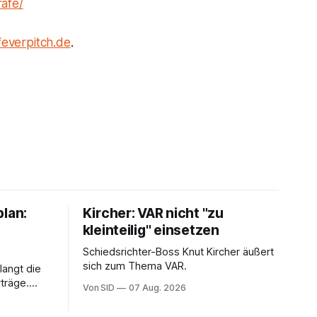
rafe/
feverpitch.de
.
plan:
Kircher: VAR nicht "zu
kleinteilig" einsetzen
Schiedsrichter-Boss Knut Kircher äußert
sich zum Thema VAR.
langt die
träge.
Von SID
07 Aug. 2026
ung von
sein.