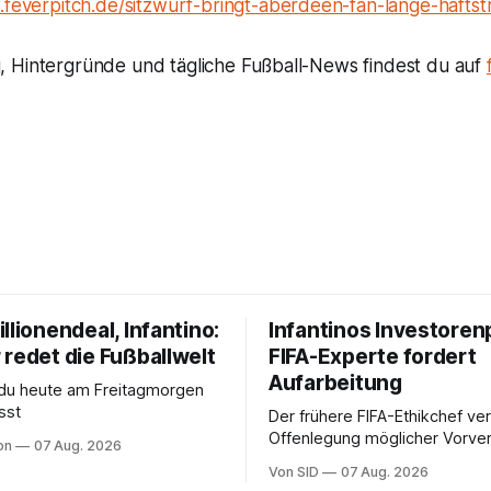
.feverpitch.de/sitzwurf-bringt-aberdeen-fan-lange-haftst
 Hintergründe und tägliche Fußball-News findest du auf
llionendeal, Infantino:
Infantinos Investoren
 redet die Fußballwelt
FIFA-Experte fordert
Aufarbeitung
 du heute am Freitagmorgen
sst
Der frühere FIFA-Ethikchef ver
Offenlegung möglicher Vorver
on
07 Aug. 2026
Diese könnten für die Bewert
Von SID
07 Aug. 2026
Infantinos Rolle entscheidend 