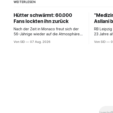
WEITERLESEN
Hütter schwärmt: 60.000
"Medizi
Fans lockten ihn zurück
Asllani 
Nach der Zeit in Monaco freut sich der
RB Leipzig
56-Jährige wieder auf die Atmosphäre in
23 Jahre al
der Bundesliga.
Von SID
07 Aug. 2026
Von SID
0