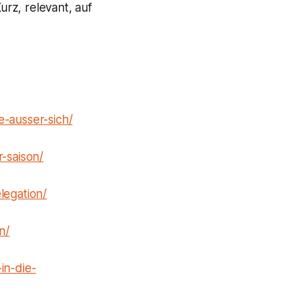
rz, relevant, auf
-ausser-sich/
-saison/
legation/
n/
in-die-