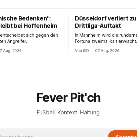
nische Bedenken":
Düsseldorf verliert z
bleibt bei Hoffenheim
Drittliga-Auftakt
 entscheidet sich gegen den
In Mannheim wird die rundern
ten Angreifer.
Fortuna zweimal kalt erwischt.
vermeintliche Notbremse in d
7 Aug. 2026
Von SID
07 Aug. 2026
Anfangsphase sorgt für Zünds
Fever Pit'ch
Fußball. Kontext. Haltung.
Abonnie