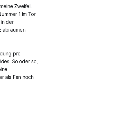
meine Zweifel.
Nummer 1 im Tor
in der
tz abräumen
idung pro
ides. So oder so,
eine
er als Fan noch