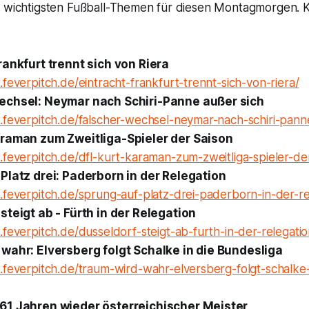
n wichtigsten Fußball-Themen für diesen Montagmorgen. Ku
rankfurt trennt sich von Riera
feverpitch.de/eintracht-frankfurt-trennt-sich-von-riera/
echsel: Neymar nach Schiri-Panne außer sich
.feverpitch.de/falscher-wechsel-neymar-nach-schiri-panne
araman zum Zweitliga-Spieler der Saison
feverpitch.de/dfl-kurt-karaman-zum-zweitliga-spieler-der
Platz drei: Paderborn in der Relegation
.feverpitch.de/sprung-auf-platz-drei-paderborn-in-der-re
steigt ab - Fürth in der Relegation
feverpitch.de/dusseldorf-steigt-ab-furth-in-der-relegatio
wahr: Elversberg folgt Schalke in die Bundesliga
.feverpitch.de/traum-wird-wahr-elversberg-folgt-schalke-
61 Jahren wieder österreichischer Meister