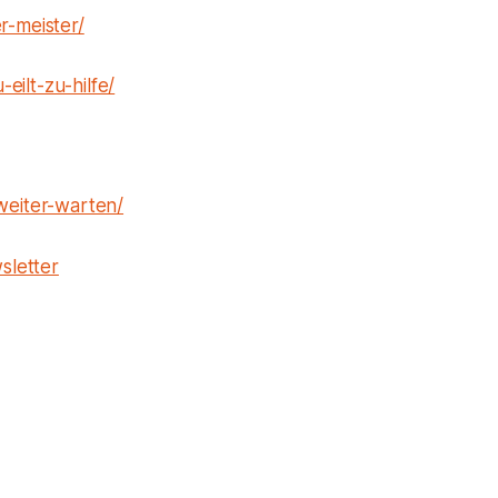
r-meister/
ilt-zu-hilfe/
weiter-warten/
sletter