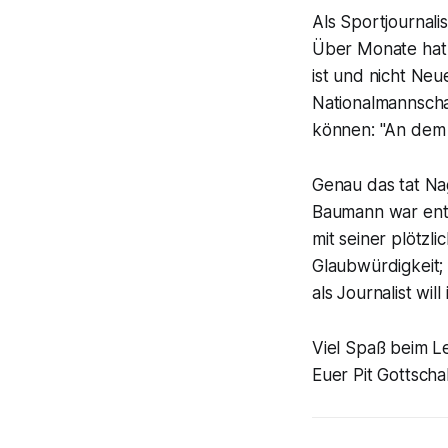
Als Sportjournali
Über Monate hat 
ist und nicht Ne
Nationalmannscha
können: "An dem G
Genau das tat Na
Baumann war entw
mit seiner plötzli
Glaubwürdigkeit;
als Journalist wil
Viel Spaß beim 
Euer Pit Gottscha