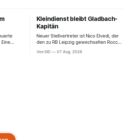
um
Kleindienst bleibt Gladbach-
Kapitän
euerte
Neuer Stellvertreter ist Nico Elvedi, der
 Eine
den zu RB Leipzig gewechselten Rocco
er
Reitz ersetzt.
Von SID
07 Aug. 2026
toff.
ren