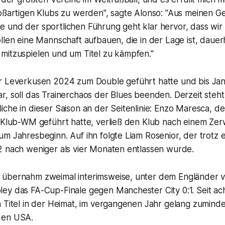
roßartigen Klubs zu werden", sagte Alonso: "Aus meinen G
 und der sportlichen Führung geht klar hervor, dass wir 
llen eine Mannschaft aufbauen, die in der Lage ist, dauer
mitzuspielen und um Titel zu kämpfen."
r Leverkusen 2024 zum Double geführt hatte und bis Jan
, soll das Trainerchaos der Blues beenden. Derzeit steht 
che in dieser Saison an der Seitenlinie: Enzo Maresca, d
r Klub-WM geführt hatte, verließ den Klub nach einem Zer
m Jahresbeginn. Auf ihn folgte Liam Rosenior, der trotz ei
2 nach weniger als vier Monaten entlassen wurde.
übernahm zweimal interimsweise, unter dem Engländer v
ey das FA-Cup-Finale gegen Manchester City 0:1. Seit ac
 Titel in der Heimat, im vergangenen Jahr gelang zuminde
den USA.