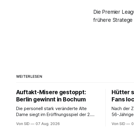
Die Premier Leagu
frühere Stratege 
WEITERLESEN
Auftakt-Misere gestoppt:
Hütter 
Berlin gewinnt in Bochum
Fans lo
Die personell stark veränderte Alte
Nach der Z
Dame siegt im Eröffnungsspiel der 2.
56-Jährige
Bundesliga.
der Bundes
Von SID
07 Aug. 2026
Von SID
0