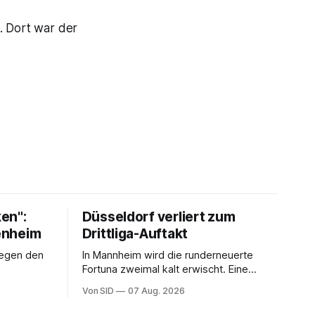
. Dort war der
en":
Düsseldorf verliert zum
fenheim
Drittliga-Auftakt
gegen den
In Mannheim wird die runderneuerte
Fortuna zweimal kalt erwischt. Eine
vermeintliche Notbremse in der
Von SID
07 Aug. 2026
Anfangsphase sorgt für Zündstoff.