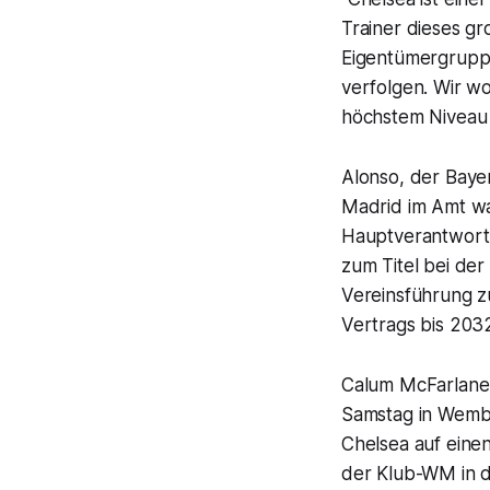
Trainer dieses g
Eigentümergruppe
verfolgen. Wir wo
höchstem Niveau 
Alonso, der Baye
Madrid im Amt war
Hauptverantwortli
zum Titel bei de
Vereinsführung zu
Vertrags bis 203
Calum McFarlane 
Samstag in Wembl
Chelsea auf einen
der Klub-WM in 