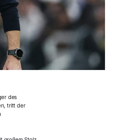
ger des
, tritt der
n
it großem Stolz,