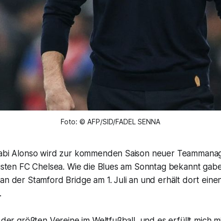
Foto: © AFP/SID/FADEL SENNA
 Xabi Alonso wird zur kommenden Saison neuer Teammana
gisten FC Chelsea. Wie die Blues am Sonntag bekannt gaben
an der Stamford Bridge am 1. Juli an und erhält dort eine
.
r der größten Vereine im Weltfußball, und es erfüllt mich m