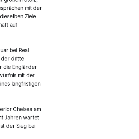
esprächen mit der
dieselben Ziele
haft auf
uar bei Real
der dritte
er die Engländer
würfnis mit der
nes langfristigen
erlor Chelsea am
ht Jahren wartet
st der Sieg bei