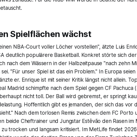
etauscht.
den Spielflächen wächst
einen NBA-Court voller Löcher vorstellen", ätzte Luis Enr
A deutlich populärere Basketball. Konkret störte sich der
uch nach dem Wässern in der Halbzeitpause "nach zehn M
ei. "Für unser Spiel ist das ein Problem." In Europa seien 
zte er. Enrique ist mit seiner Kritik längst nicht allein. T
eal Madrid schimpfte nach dem Spiel gegen CF Pachuca (3:
überhaupt nicht toll. Der Ball wird gebremst, er springt ka
 Belastung. Hoffentlich gibt es jemanden, der sich das vor
sieht." Nach dem torlosen Remis zwischen dem FC Porto 
en beide Cheftrainer und Jungstar Estêvão den Rasen im 
 zu trocken und langsam kritisiert. Im MetLife findet 20