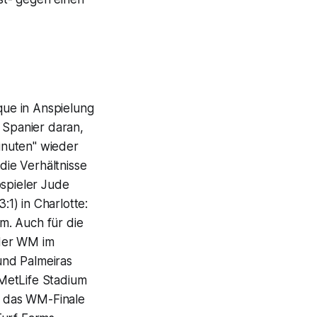
ique in Anspielung
 Spanier daran,
inuten" wieder
die Verhältnisse
opspieler Jude
1) in Charlotte:
um. Auch für die
 der WM im
und Palmeiras
MetLife Stadium
26 das WM-Finale