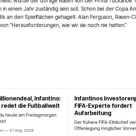
Athletic wurde der dortige Rasen von der Firma Tuckahoe 
ch in einem Jahr zuständig sein soll. Schon bei der Copa 
tik an den Spielflächen gehagelt. Alan Ferguson, Rasen-C
von "Herausforderungen, wie wir sie noch nie hatten."
llionendeal, Infantino:
Infantinos Investoren
 redet die Fußballwelt
FIFA-Experte fordert
Aufarbeitung
 du heute am Freitagmorgen
sst
Der frühere FIFA-Ethikchef ver
Offenlegung möglicher Vorver
on
07 Aug. 2026
Diese könnten für die Bewert