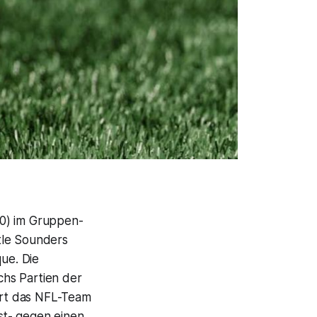
:0) im Gruppen-
tle Sounders
que. Die
chs Partien der
ort das NFL-Team
st- gegen einen