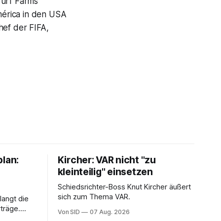
Turf Farms
América in den USA
hef der FIFA,
plan:
Kircher: VAR nicht "zu
kleinteilig" einsetzen
Schiedsrichter-Boss Knut Kircher äußert
sich zum Thema VAR.
langt die
träge.
Von SID
07 Aug. 2026
ung von