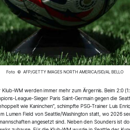
Foto © AFP/GETTY IMAGES NORTH AMERICA/SID/AL BELLO
er Klub-WM werden immer mehr zum Ärgernis. Beim 2:0 (1
mpions-League-Sieger Paris Saint-Germain gegen die Seat
gehoppelt wie Kaninchen", schimpfte PSG-Trainer Luis Enri
m Lumen Field von Seattle/Washington statt, wo 2026 se
annschaften angesetzt sind. Neben den Sounders ist d
awks zuhause. Für die Klub-WM wurde in Seattle der Kun