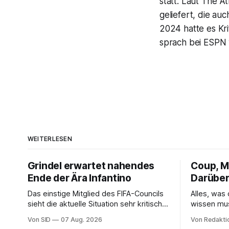
statt. Laut The 
geliefert, die au
2024 hatte es Kri
sprach bei ESPN 
WEITERLESEN
Grindel erwartet nahendes
Coup, Mi
Ende der Ära Infantino
Darüber
Das einstige Mitglied des FIFA-Councils
Alles, was
sieht die aktuelle Situation sehr kritisch
wissen mu
und hofft auf einen Neuanfang.
Von SID
07 Aug. 2026
Von Redakti