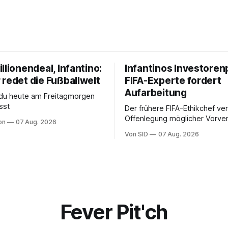
llionendeal, Infantino:
Infantinos Investoren
 redet die Fußballwelt
FIFA-Experte fordert
Aufarbeitung
 du heute am Freitagmorgen
sst
Der frühere FIFA-Ethikchef ver
Offenlegung möglicher Vorver
on
07 Aug. 2026
Diese könnten für die Bewert
Von SID
07 Aug. 2026
Infantinos Rolle entscheidend 
Fever Pit'ch