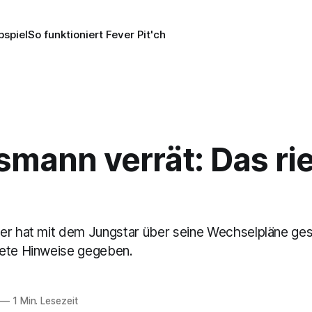
pspiel
So funktioniert Fever Pit'ch
mann verrät: Das rie
er hat mit dem Jungstar über seine Wechselpläne ge
rete Hinweise gegeben.
—
1 Min. Lesezeit