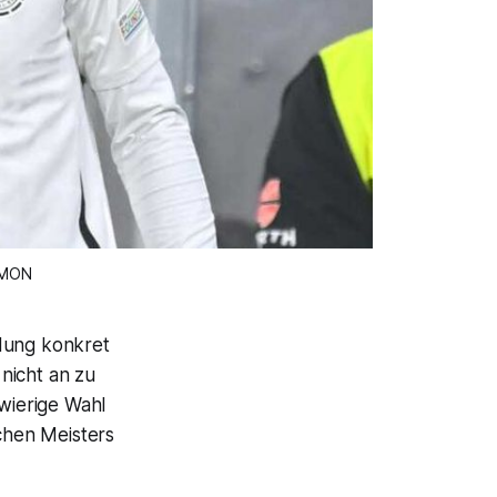
IMON
idung konkret
nicht an zu
hwierige Wahl
chen Meisters