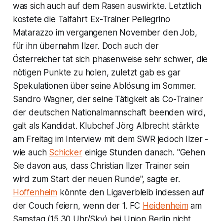
was sich auch auf dem Rasen auswirkte. Letztlich
kostete die Talfahrt Ex-Trainer Pellegrino
Matarazzo im vergangenen November den Job,
für ihn übernahm Ilzer. Doch auch der
Österreicher tat sich phasenweise sehr schwer, die
nötigen Punkte zu holen, zuletzt gab es gar
Spekulationen über seine Ablösung im Sommer.
Sandro Wagner, der seine Tätigkeit als Co-Trainer
der deutschen Nationalmannschaft beenden wird,
galt als Kandidat. Klubchef Jörg Albrecht stärkte
am Freitag im Interview mit dem SWR jedoch Ilzer -
wie auch
Schicker
einige Stunden danach. "Gehen
Sie davon aus, dass Christian Ilzer Trainer sein
wird zum Start der neuen Runde", sagte er.
Hoffenheim
könnte den Ligaverbleib indessen auf
der Couch feiern, wenn der 1. FC
Heidenheim
am
Samstag (15.30 Uhr/Sky) bei Union Berlin nicht