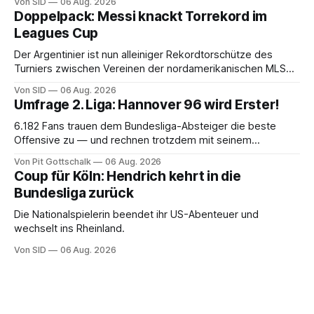
Von SID
06 Aug. 2026
Doppelpack: Messi knackt Torrekord im
Leagues Cup
Der Argentinier ist nun alleiniger Rekordtorschütze des
Turniers zwischen Vereinen der nordamerikanischen MLS
und der mexikanischen Liga MX.
Von SID
06 Aug. 2026
Umfrage 2. Liga: Hannover 96 wird Erster!
6.182 Fans trauen dem Bundesliga-Absteiger die beste
Offensive zu — und rechnen trotzdem mit seinem
Scheitern. Der Favorit ist ausgerechnet der größte
Von Pit Gottschalk
06 Aug. 2026
Lokalrivale in Niedersachsen.
Coup für Köln: Hendrich kehrt in die
Bundesliga zurück
Die Nationalspielerin beendet ihr US-Abenteuer und
wechselt ins Rheinland.
Von SID
06 Aug. 2026