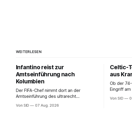
WEITERLESEN
Infantino reist zur
Celtic-
Amtseinführung nach
aus Kra
Kolumbien
Ob der 74-
Eingriff a
Der FIFA-Chef nimmt dort an der
Seitenlinie
Amtseinführung des ultrarecht
Von SID
0
Präsidenten Abelardo de la Espriella teil.
Von SID
07 Aug. 2026