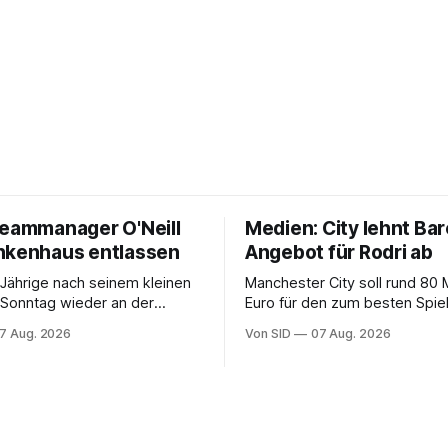
Teammanager O'Neill
Medien: City lehnt Bar
nkenhaus entlassen
Angebot für Rodri ab
Jährige nach seinem kleinen
Manchester City soll rund 80 M
m Sonntag wieder an der
Euro für den zum besten Spie
 stehen kann, bleibt offen.
gewählten Mittelfeldspieler v
7 Aug. 2026
Von SID
07 Aug. 2026