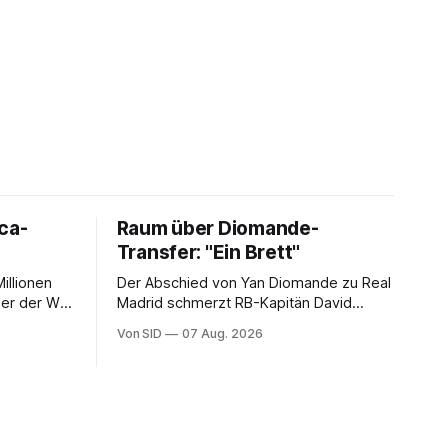
ca-
Raum über Diomande-
Transfer: "Ein Brett"
illionen
Der Abschied von Yan Diomande zu Real
ler der WM
Madrid schmerzt RB-Kapitän David
erlangen.
Raum. Trotzdem ist der Nationalspieler
Von SID
07 Aug. 2026
auch stolz.