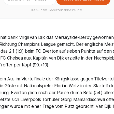
Kein Spam. Jederzeit abbestellbar.
 hat dank Virgil van Dijk das Merseyside-Derby gewonnen
n Richtung Champions League gemacht. Der englische Meis
das 2:1 (1:0) beim FC Everton auf sieben Punkte auf den 
FC Chelsea aus. Kapitän van Dijk erzielte in der Nachspiel
reffer per Kopf (90.+10).
m Aus im Viertelfinale der Königsklasse gegen Titelvertei
e Gäste mit Nationalspieler Florian Wirtz in der Startel
hrung. Everton glich nach der Pause durch Beto (54.) allerd
letzte sich Liverpools Torhüter Giorgi Mamardaschwili of
gier wurde mit einer Trage vom Platz gebracht. Van Dijk 