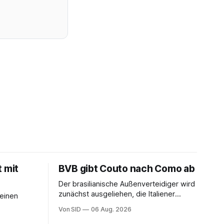
t mit
BVB gibt Couto nach Como ab
Der brasilianische Außenverteidiger wird
zunächst ausgeliehen, die Italiener
seinen
erhalten angeblich eine Kaufoption.
Von SID
06 Aug. 2026