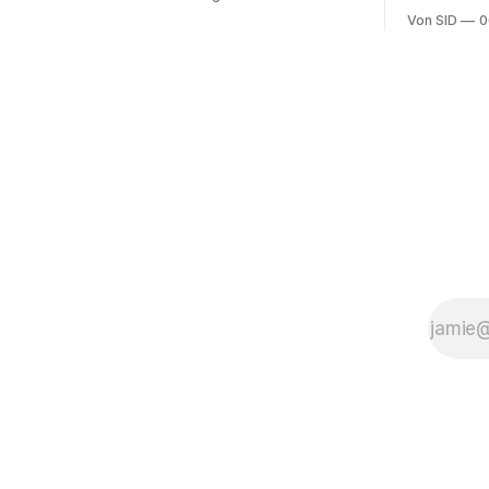
ter Stegen
Von SID
0