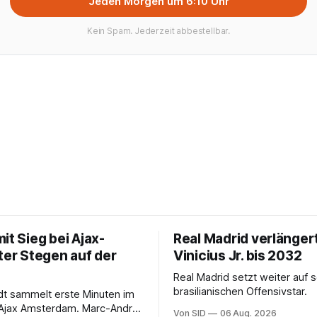
Jeden Morgen um 6:10 Uhr
Kein Spam. Jederzeit abbestellbar.
it Sieg bei Ajax-
Real Madrid verlänger
ter Stegen auf der
Vinicius Jr. bis 2032
Real Madrid setzt weiter auf 
brasilianischen Offensivstar.
ndt sammelt erste Minuten im
 Ajax Amsterdam. Marc-André
Von SID
06 Aug. 2026