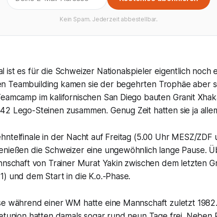
Kein Spam. Jederzeit abbestellbar.
ist es für die Schweizer Nationalspieler eigentlich noch 
n Teambuilding kamen sie der begehrten Trophäe aber s
Teamcamp im kalifornischen San Diego bauten Granit Xha
42 Lego-Steinen zusammen. Genug Zeit hatten sie ja allem
hntelfinale in der Nacht auf Freitag (5.00 Uhr MESZ/ZD
enießen die Schweizer eine ungewöhnlich lange Pause. Ü
annschaft von Trainer Murat Yakin zwischen dem letzten G
) und dem Start in die K.o.-Phase.
se während einer WM hatte eine Mannschaft zuletzt 1982.
jetunion hatten damals sogar rund neun Tage frei. Neben 