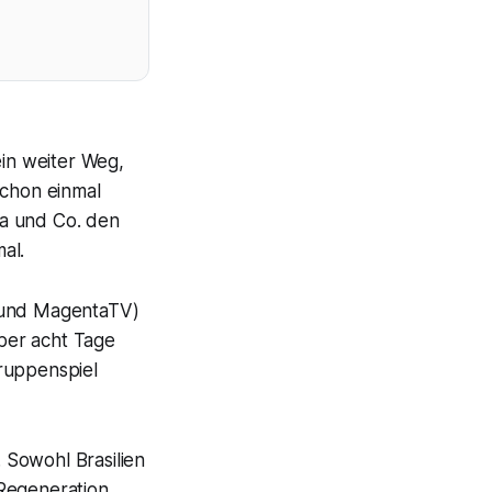
ein weiter Weg,
chon einmal
ka und Co. den
al.
F und MagentaTV)
ber acht Tage
ruppenspiel
 Sowohl Brasilien
Regeneration,