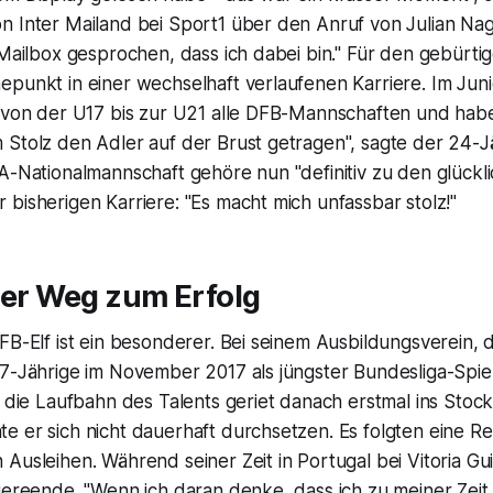
n Inter Mailand bei Sport1 über den Anruf von Julian Nag
 Mailbox gesprochen, dass ich dabei bin." Für den gebürtig
epunkt in einer wechselhaft verlaufenen Karriere. Im Jun
k von der U17 bis zur U21 alle DFB-Mannschaften und hab
Stolz den Adler auf der Brust getragen", sagte der 24-Jä
A-Nationalmannschaft gehöre nun "definitiv zu den glückl
bisherigen Karriere: "Es macht mich unfassbar stolz!"
ger Weg zum Erfolg
FB-Elf ist ein besonderer. Bei seinem Ausbildungsverein,
7-Jährige im November 2017 als jüngster Bundesliga-Spiel
h die Laufbahn des Talents geriet danach erstmal ins Stoc
 er sich nicht dauerhaft durchsetzen. Es folgten eine Re
Ausleihen. Während seiner Zeit in Portugal bei Vitoria G
iereende. "Wenn ich daran denke, dass ich zu meiner Zeit 