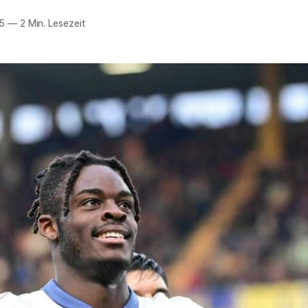
5
—
2 Min. Lesezeit