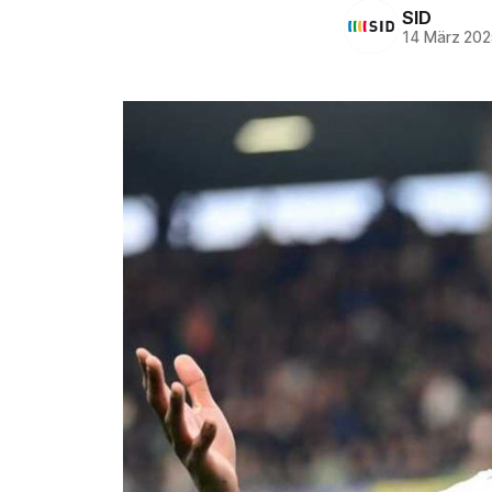
SID
14 März 202