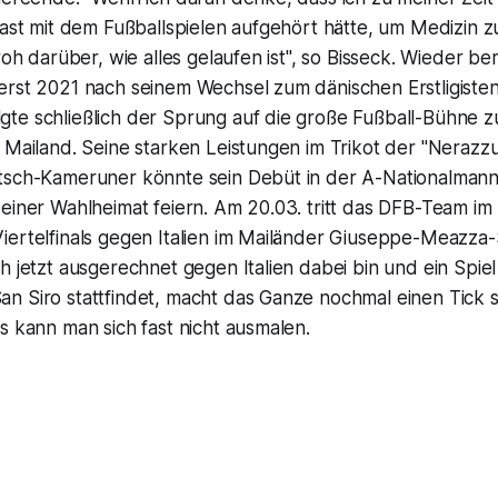
fast mit dem Fußballspielen aufgehört hätte, um Medizin zu
roh darüber, wie alles gelaufen ist", so Bisseck. Wieder be
erst 2021 nach seinem Wechsel zum dänischen Erstligiste
te schließlich der Sprung auf die große Fußball-Bühne zu
 Mailand. Seine starken Leistungen im Trikot der "Nerazz
tsch-Kameruner könnte sein Debüt in der A-Nationalmann
einer Wahlheimat feiern. Am 20.03. tritt das DFB-Team im 
iertelfinals gegen Italien im Mailänder Giuseppe-Meazza-
h jetzt ausgerechnet gegen Italien dabei bin und ein Spie
 Siro stattfindet, macht das Ganze nochmal einen Tick sp
s kann man sich fast nicht ausmalen.