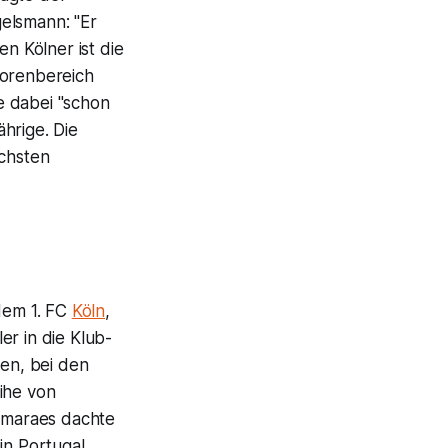
elsmann: "Er
en Kölner ist die
iorenbereich
e dabei "schon
hrige. Die
ichsten
 dem 1. FC
Köln
,
er in die Klub-
ken, bei den
ihe von
uimaraes dachte
in Portugal