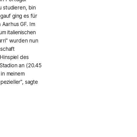
 studieren, bin
rgauf ging es für
n Aarhus GF. Im
m italienischen
urri" wurden nun
schaft
Hinspiel des
Stadion an (20.45
l in meinem
ezieller", sagte