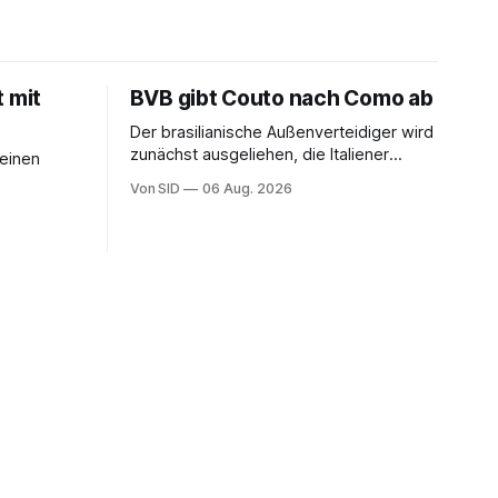
t mit
BVB gibt Couto nach Como ab
Der brasilianische Außenverteidiger wird
zunächst ausgeliehen, die Italiener
seinen
erhalten angeblich eine Kaufoption.
Von SID
06 Aug. 2026