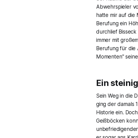
Abwehrspieler vo
hatte mir auf die
Berufung ein Höh
durchlief Bissec
immer mit großem 
Berufung für die 
Momenten" seiner 
Ein steini
Sein Weg in die D
ging der damals 1
Historie ein. Doc
Geißböcken konnte
unbefriedigenden 
er sogar ans Karr