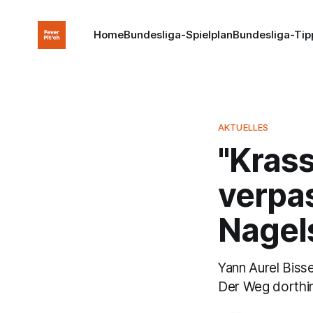
Home
Bundesliga-Spielplan
Bundesliga-Tip
AKTUELLES
"Kras
verpa
Nage
Yann Aurel Biss
Der Weg dorthin