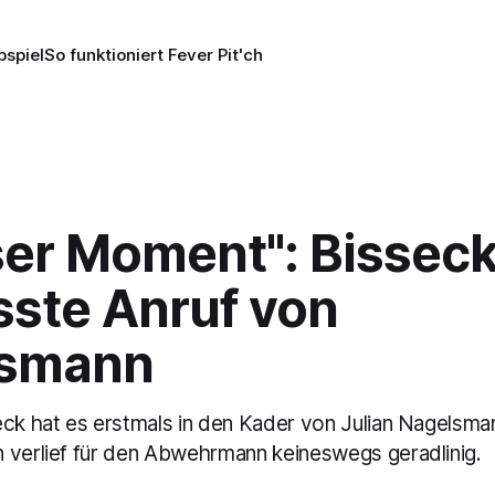
pspiel
So funktioniert Fever Pit'ch
ser Moment": Bissec
sste Anruf von
lsmann
eck hat es erstmals in den Kader von Julian Nagelsma
 verlief für den Abwehrmann keineswegs geradlinig.