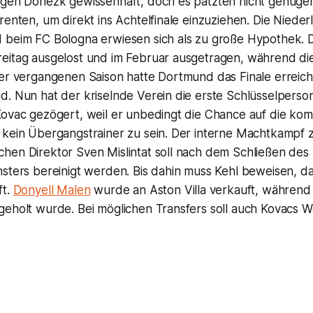
egen Donezk gewissenhaft, doch es patzten nicht genüge
renten, um direkt ins Achtelfinale einzuziehen. Die Nied
 beim FC Bologna erwiesen sich als zu große Hypothek. Di
eitag ausgelost und im Februar ausgetragen, während die 
er vergangenen Saison hatte Dortmund das Finale erreicht
. Nun hat der kriselnde Verein die erste Schlüsselpersona
Kovac gezögert, weil er unbedingt die Chance auf die k
 kein Übergangstrainer zu sein. Der interne Machtkampf 
hen Direktor Sven Mislintat soll nach dem Schließen des
nsters bereinigt werden. Bis dahin muss Kehl beweisen, 
ft.
Donyell Malen
wurde an Aston Villa verkauft, während 
geholt wurde. Bei möglichen Transfers soll auch Kovacs 