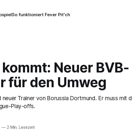
pspiel
So funktioniert Fever Pit'ch
 kommt: Neuer BVB-
er für den Umweg
 neuer Trainer von Borussia Dortmund. Er muss mit d
ue-Play-offs.
5
—
2 Min. Lesezeit