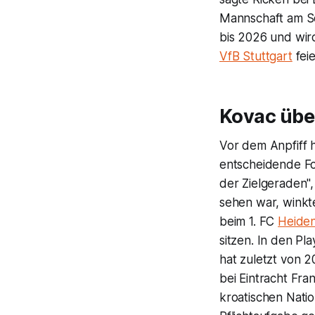
Mannschaft am So
bis 2026 und wir
VfB Stuttgart
feie
Kovac übe
Vor dem Anpfiff 
entscheidende Fo
der Zielgeraden",
sehen war, winkt
beim 1. FC
Heide
sitzen. In den Pl
hat zuletzt von 
bei Eintracht Fr
kroatischen Nati