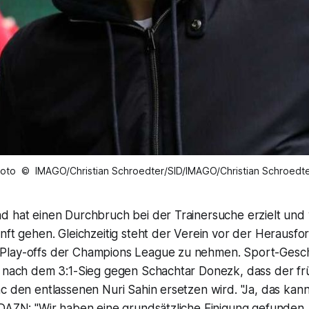
oto © IMAGO/Christian Schroedter/SID/IMAGO/Christian Schroedt
d hat einen Durchbruch bei der Trainersuche erzielt und 
nft gehen. Gleichzeitig steht der Verein vor der Herausf
lay-offs der Champions League zu nehmen. Sport-Gesch
e nach dem 3:1-Sieg gegen Schachtar Donezk, dass der f
c den entlassenen Nuri Sahin ersetzen wird. "Ja, das kann 
DAZN: "Wir haben eine grundsätzliche Einigung gefunden. 