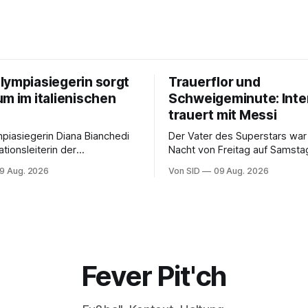
lympiasiegerin sorgt
Trauerflor und
um im italienischen
Schweigeminute: Inte
trauert mit Messi
piasiegerin Diana Bianchedi
Der Vater des Superstars war 
tionsleiterin der
Nacht von Freitag auf Samsta
nnschaft.
verstorben. Der Verein steht
9 Aug. 2026
Von SID
09 Aug. 2026
Kapitän bei.
Fever Pit'ch