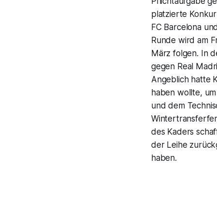
Pflichtaufgabe g
platzierte Konkur
FC Barcelona und
Runde wird am Fr
März folgen. In d
gegen Real Madrid
Angeblich hatte 
haben wollte, um
und dem Technisc
Wintertransferfe
des Kaders schaf
der Leihe zurück
haben.