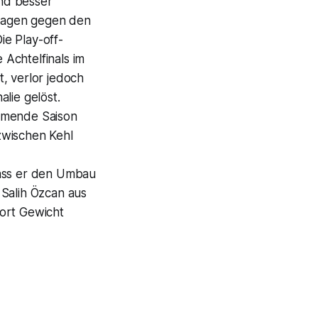
nd besser
erlagen gegen den
e Play-off-
Achtelfinals im
, verlor jedoch
lie gelöst.
ommende Saison
zwischen Kehl
dass er den Umbau
Salih Özcan aus
Wort Gewicht