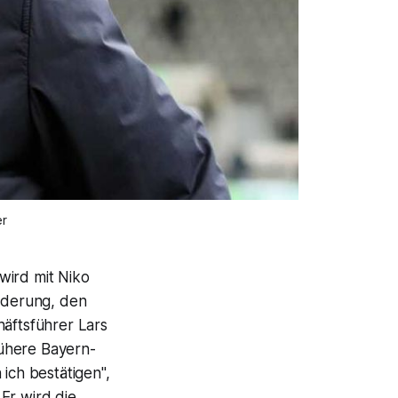
er
wird mit Niko
orderung, den
äftsführer Lars
rühere Bayern-
ich bestätigen",
Er wird die