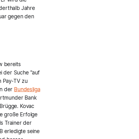
derthalb Jahre
ruar gegen den
w bereits
ei der Suche "auf
en Pay-TV zu
in der
Bundesliga
Dortmunder Bank
 Brügge. Kovac
te große Erfolge
s Trainer der
 erledigte seine