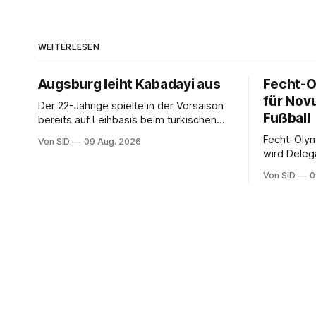
WEITERLESEN
Augsburg leiht Kabadayi aus
Fecht-O
für Nov
Der 22-Jährige spielte in der Vorsaison
Fußball
bereits auf Leihbasis beim türkischen
Erstligisten Gaziantep FK.
Fecht-Olym
Von SID
09 Aug. 2026
wird Delega
Nationalma
Von SID
0