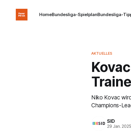
Home
Bundesliga-Spielplan
Bundesliga-Tip
AKTUELLES
Kovac
Train
Niko Kovac wird
Champions-Leag
SID
29 Jan. 202