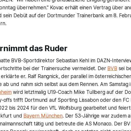
nntag übernehmen." Kovac erhält einen Vertrag über an
d sein Debüt auf der Dortmunder Trainerbank am 8. Feb
rn.
rnimmt das Ruder
hatte BVB-Sportdirektor Sebastian Kehl im DAZN-Intervie
rtschritte bei der Trainersuche vermeldet. Der
BVB
sei b
 erklärte er. Ralf Rangnick, der parallel im österreichisch
e ab und nahm sich selbst aus dem Rennen. Am Samstag 
nheim
wird letztmalig U19-Coach Mike Tullberg auf der 
ay-offs trifft Dortmund auf Sporting Lissabon oder den FC
2022 bis 2024 für den VfL Wolfsburg gearbeitet und feier
ankfurt und
Bayern München
. Der 53-Jährige war zudem al
onalmannschaft tätig und betreute die AS Monaco. Der BVB