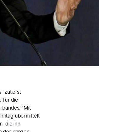
 "zutiefst
 für die
erbandes: "Mit
nntag übermittelt
n, die ihn
te der ganzen