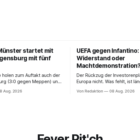
 Münster startet mit
UEFA gegen Infantino:
egensburg mit fünf
Widerstand oder
Machtdemonstration
e holen zum Auftakt auch der
Der Rückzug der Investorenpl
urg (3:0 gegen Meppen) und
Europa nicht. Was fehlt, ist l
ttgart II (3:2 gegen Havelse).
als eine Bedingung: der Rücktr
8 Aug. 2026
Von Redaktion
08 Aug. 2026
einzelnen Mannes
Fever Pit'ch