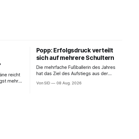
Popp: Erfolgsdruck verteilt
sich auf mehrere Schultern
?
Die mehrfache Fußballerin des Jahres
hat das Ziel des Aufstiegs aus der
äne reicht
Regionalliga fest im Blick.
ängst mehr
Von SID
08 Aug. 2026
itt eines