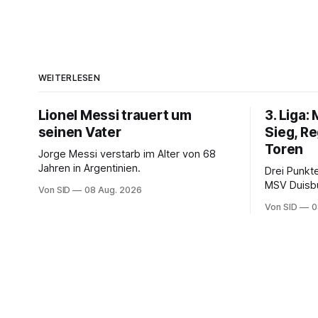
WEITERLESEN
Lionel Messi trauert um
3. Liga:
seinen Vater
Sieg, R
Toren
Jorge Messi verstarb im Alter von 68
Jahren in Argentinien.
Drei Punkt
MSV Duisb
Von SID
08 Aug. 2026
der VfB Stu
Von SID
0