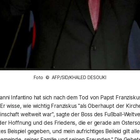
Foto © AFP/SID/KHALED DESOUKI
anni Infantino hat sich nach dem Tod von Papst Franziskus
 Er wisse, wie wichtig Franziskus "als Oberhaupt der Kirche
inschaft weltweit war", sagte der Boss des Fußball-Weltv
 der Hoffnung und des Friedens, die er gerade am Osterso
tes Beispiel gegeben, und mein aufrichtiges Beileid gilt alle
Gemeinde, seiner Familie und seinen Freunden." Die Gebe