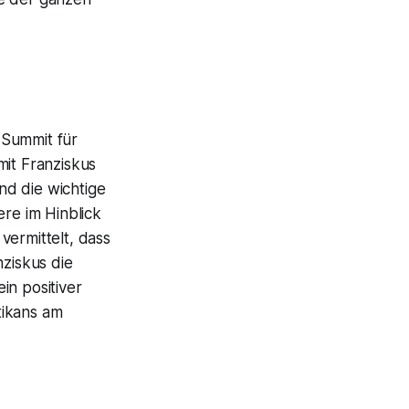
 Summit für
mit Franziskus
nd die wichtige
ere im Hinblick
vermittelt, dass
nziskus die
in positiver
tikans am