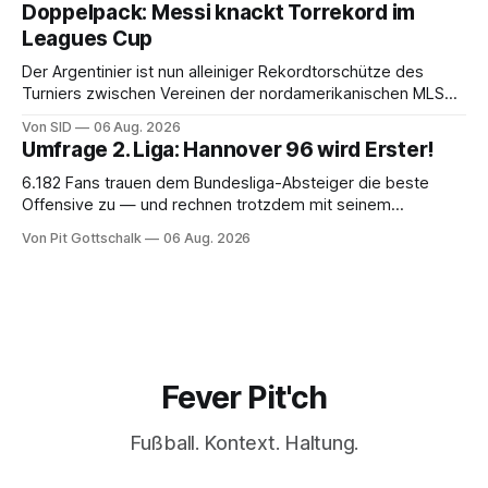
Doppelpack: Messi knackt Torrekord im
Leagues Cup
Der Argentinier ist nun alleiniger Rekordtorschütze des
Turniers zwischen Vereinen der nordamerikanischen MLS
und der mexikanischen Liga MX.
Von SID
06 Aug. 2026
Umfrage 2. Liga: Hannover 96 wird Erster!
6.182 Fans trauen dem Bundesliga-Absteiger die beste
Offensive zu — und rechnen trotzdem mit seinem
Scheitern. Der Favorit ist ausgerechnet der größte
Von Pit Gottschalk
06 Aug. 2026
Lokalrivale in Niedersachsen.
Fever Pit'ch
Fußball. Kontext. Haltung.