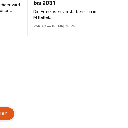
bis 2031
idiger wird
iener
Die Franzosen verstärken sich im
ption.
Mittelfeld.
Von SID
06 Aug. 2026
ren