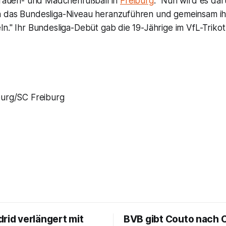
 Frauen- und Mädchenfußball in
Freiburg
. "Nun wird es da
 das Bundesliga-Niveau heranzuführen und gemeinsam ih
n." Ihr Bundesliga-Debüt gab die 19-Jährige im VfL-Trikot
urg/SC Freiburg
rid verlängert mit
BVB gibt Couto nach 