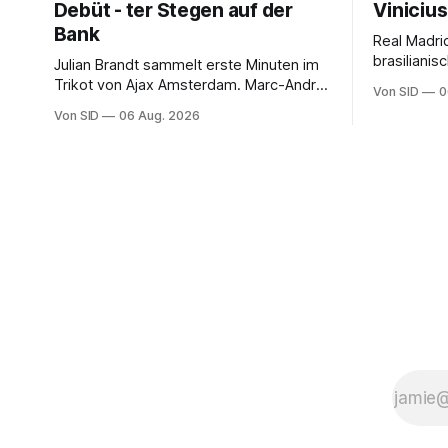
Debüt - ter Stegen auf der
Vinicius
Bank
Real Madri
brasilianis
Julian Brandt sammelt erste Minuten im
Trikot von Ajax Amsterdam. Marc-André
Von SID
0
ter Stegen muss sich gedulden.
Von SID
06 Aug. 2026