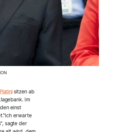
IMON
latini
sitzen ab
klagebank. Im
den einst
t."Ich erwarte
", sagte der
e alt wird, dem