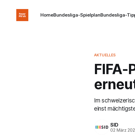
Home
Bundesliga-Spielplan
Bundesliga-Tip
AKTUELLES
FIFA-P
erneut
Im schweizerisc
einst mächtigst
SID
02 März 20