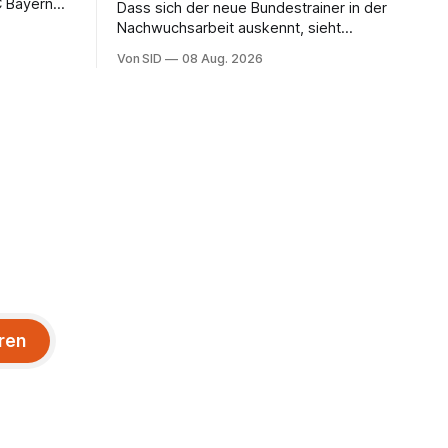
C Bayern
Dass sich der neue Bundestrainer in der
Nachwuchsarbeit auskennt, sieht
Nowotny als Vorteil, schränkt aber seine
Von SID
08 Aug. 2026
Hoffnung auch ein.
ren