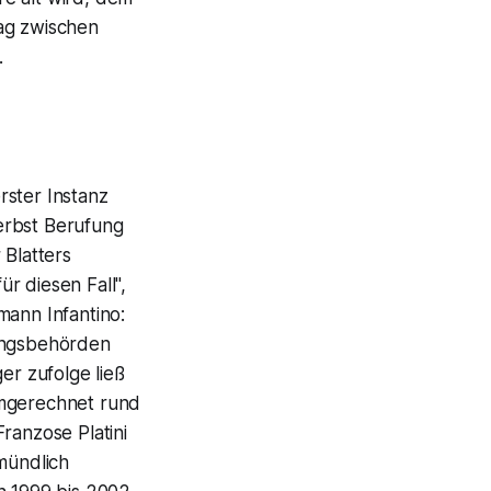
rag zwischen
.
rster Instanz
erbst Berufung
 Blatters
ür diesen Fall",
mann Infantino:
lungsbehörden
r zufolge ließ
umgerechnet rund
ranzose Platini
mündlich