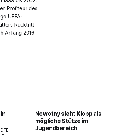
n 1999 bis 2002.
er Profiteur des
ige UEFA-
ters Rücktritt
ich Anfang 2016
ein
Nowotny sieht Klopp als
mögliche Stütze im
Jugendbereich
 DFB-