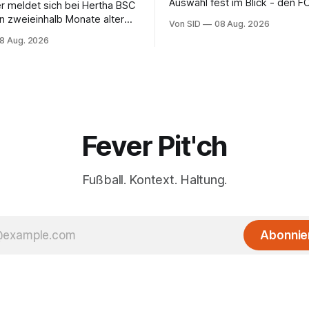
Auswahl fest im Blick - den F
r meldet sich bei Hertha BSC
dagegen (noch) nicht.
in zweieinhalb Monate alter
Von SID
08 Aug. 2026
ran einen Anteil.
8 Aug. 2026
Fever Pit'ch
Fußball. Kontext. Haltung.
Abonnie