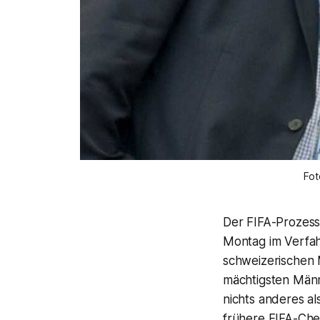
Fot
Der FIFA-Prozess
Montag im Verfah
schweizerischen 
mächtigsten Männ
nichts anderes al
frühere FIFA-Che