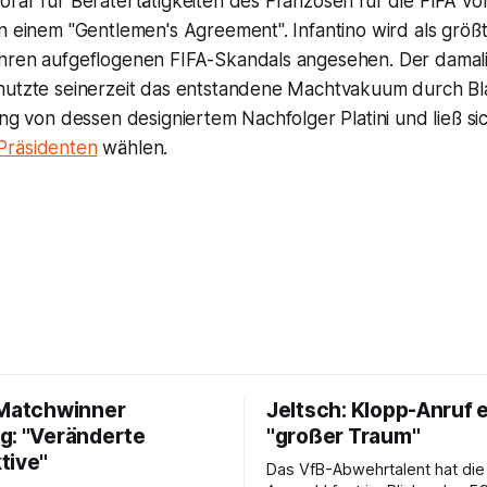
rar für Beratertätigkeiten des Franzosen für die FIFA vo
n einem "Gentlemen's Agreement". Infantino wird als größt
hren aufgeflogenen FIFA-Skandals angesehen. Der damal
nutzte seinerzeit das entstandene Machtvakuum durch Blat
ung von dessen designiertem Nachfolger Platini und ließ s
Präsidenten
wählen.
 Matchwinner
Jeltsch: Klopp-Anruf 
g: "Veränderte
"großer Traum"
tive"
Das VfB-Abwehrtalent hat die