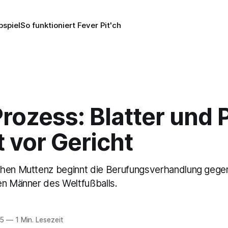
pspiel
So funktioniert Fever Pit'ch
rozess: Blatter und P
 vor Gericht
hen Muttenz beginnt die Berufungsverhandlung gege
en Männer des Weltfußballs.
25
—
1 Min. Lesezeit