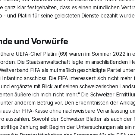
e ganz klar festgehalten, dass es einen mündlichen Vert
b - und Platini für seine geleisteten Dienste bezahlt wurde
nde und Vorwürfe
frühere UEFA-Chef Platini (69) waren im Sommer 2022 in e
orden. Die Staatsanwaltschaft legte im anschließenden H
 Weltverband FIFA als mutmaßlich geschädigte Partei unter
Infantino anschloss. Die FIFA interessiert sich nicht mehr f
 und ergänzte mit Blick auf seinen schweizerischen Lands
enten äußere ich mich nicht mehr." Die Schweizer Ermitt
nter anderem Betrug vor. Den Erkenntnissen der Ankläge
tini aus der FIFA-Kasse ohne nachweisbare Veranlassung 
ro auszahlen. Sowohl der Schweizer Blatter als auch der F
strittige Zahlung seit Beginn der Untersuchungen als ein 