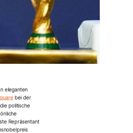
en eleganten
Square
bei der
ie politische
sönliche
rste Repräsentant
nsnobelpreis