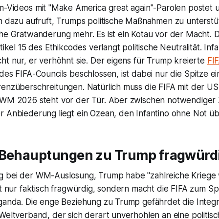
am-Videos mit "Make America great again"-Parolen postet 
n dazu aufruft, Trumps politische Maßnahmen zu unterstüt
he Gratwanderung mehr. Es ist ein Kotau vor der Macht. D
tikel 15 des Ethikcodes verlangt politische Neutralität. Infa
ht nur, er verhöhnt sie. Der eigens für Trump kreierte
FI
des FIFA-Councils beschlossen, ist dabei nur die Spitze ei
renzüberschreitungen. Natürlich muss die FIFA mit der U
 WM 2026 steht vor der Tür. Aber zwischen notwendiger
r Anbiederung liegt ein Ozean, den Infantino ohne Not üb
-Behauptungen zu Trump fragwürd
 bei der WM-Auslosung, Trump habe "zahlreiche Kriege 
ht nur faktisch fragwürdig, sondern macht die FIFA zum S
ganda. Die enge Beziehung zu Trump gefährdet die Integri
Weltverband, der sich derart unverhohlen an eine politisch