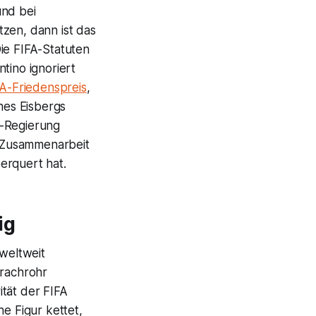
und bei
zen, dann ist das
ie FIFA-Statuten
ntino ignoriert
FA-Friedenspreis
,
nes Eisbergs
S-Regierung
 Zusammenarbeit
erquert hat.
ig
weltweit
prachrohr
tät der FIFA
e Figur kettet,