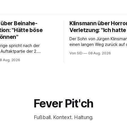
 über Beinahe-
Klinsmann über Horro
ion: "Hätte böse
Verletzung: "Ich hatte
können"
Der Sohn von Jürgen Klinsman
einen langen Weg zurück auf 
rige spricht nach der
vor sich.
Auftaktpartie der 2.
Von SID
08 Aug. 2026
 offen über
8 Aug. 2026
sstunden.
Fever Pit'ch
Fußball. Kontext. Haltung.