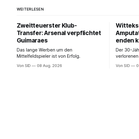
WEITERLESEN
Zweitteuerster Klub-
Witteks
Transfer: Arsenal verpflichtet
Amputat
Guimaraes
enden 
Das lange Werben um den
Der 30-Jäh
Mittelfeldspieler ist von Erfolg.
verlorenen 
Bundesliga
Von SID
08 Aug. 2026
Von SID
0
Schrecken