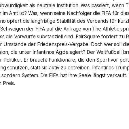
aubwürdigkeit als neutrale Institution. Was passiert, wenn 
r im Amt ist? Was, wenn seine Nachfolger die FIFA für di
no opfert die langfristige Stabilität des Verbands für kurzf
 Schweigen der FIFA auf die Anfrage von The Athletic spr
ass die Vorwürfe substanziell sind. FairSquare fordert zu 
 Umstände der Friedenspreis-Vergabe. Doch wer soll di
ion, die unter Infantinos Ägide agiert? Der Weltfußball b
r Politiker. Er braucht Funktionäre, die den Sport vor poli
ng schützen, statt sie aktiv zu betreiben. Infantinos Trump
 sondern System. Die FIFA hat ihre Seele längst verkauft. 
 Preis.