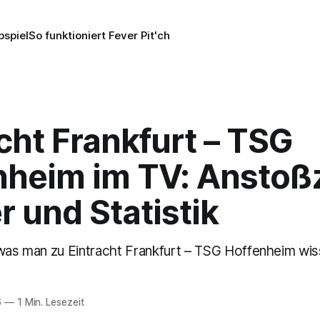
pspiel
So funktioniert Fever Pit'ch
cht Frankfurt – TSG
nheim im TV: Anstoßz
 und Statistik
 was man zu Eintracht Frankfurt – TSG Hoffenheim wi
6
—
1 Min. Lesezeit