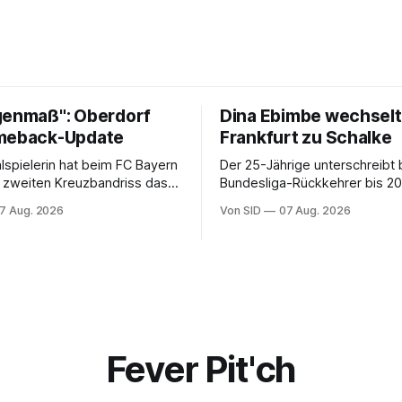
genmaß": Oberdorf
Dina Ebimbe wechselt
meback-Update
Frankfurt zu Schalke
alspielerin hat beim FC Bayern
Der 25-Jährige unterschreibt
 zweiten Kreuzbandriss das
Bundesliga-Rückkehrer bis 20
appenziel erreicht.
hat er in Frankreich gespielt.
7 Aug. 2026
Von SID
07 Aug. 2026
Fever Pit'ch