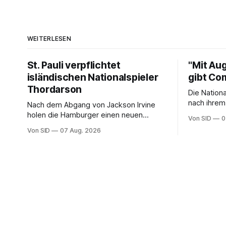
WEITERLESEN
St. Pauli verpflichtet
"Mit Au
isländischen Nationalspieler
gibt Co
Thordarson
Die Nation
nach ihrem
Nach dem Abgang von Jackson Irvine
nächste Et
holen die Hamburger einen neuen
Von SID
0
Mittelfeldspieler.
Von SID
07 Aug. 2026