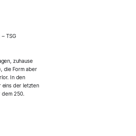
t – TSG
lagen, zuhause
0), die Form aber
lor. In den
 eins der letzten
or dem 250.