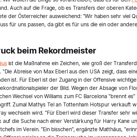
und. Auch auf die Frage, ob es Transfers der oberen Kate
e der Österreicher ausweichend: "Wir haben sehr viel Qua
ss für uns passen, da gibt es für uns die ein oder andere
ruck beim Rekordmeister
äus
ist die Maßnahme ein Zeichen, wie groß der Transfer
. "Die Abreise von Max Eberl aus den USA zeigt, dass ein
den ist. Für Eberl ist der Zugang in der Offensive wichtiger
ekordnationalspieler der Bild. Wegen der Absage von Flo
chen Wechsel von Williams zum FC Barcelona "brennt es" 
griff. Zumal Mathys Tel an Tottenham Hotspur verkauft
ay wechseln wird. "Für Eberl wird dieser Transfer sehr wi
k auf die Suche nach einer Verstärkung für Harry Kane un
tchefs im Verein. "Ein bisschen", ergänzte Matthäus, "erin