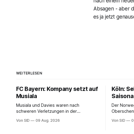
nach einem neuen 
Absagen - aber da
es ja jetzt genaus
WEITERLESEN
FC Bayern: Kompany setzt auf
Köln: S
Musiala
Saisona
Musiala und Davies waren nach
Der Norweg
schweren Verletzungen in der
Oberschenk
vergangenen Saison nicht richtig in die
Von SID
09 Aug. 2026
Von SID
0
Spur gekommen.