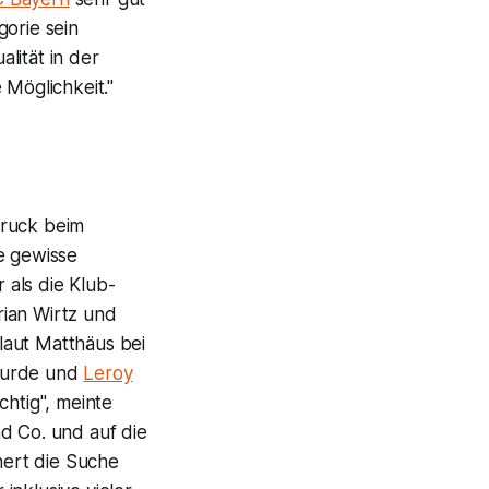
gorie sein
lität in der
 Möglichkeit."
druck beim
e gewisse
 als die Klub-
rian Wirtz und
laut Matthäus bei
 wurde und
Leroy
chtig", meinte
d Co. und auf die
nert die Suche