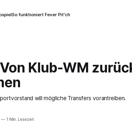
pspiel
So funktioniert Fever Pit'ch
: Von Klub-WM zurüc
hen
ortvorstand will mögliche Transfers vorantreiben.
—
1 Min. Lesezeit