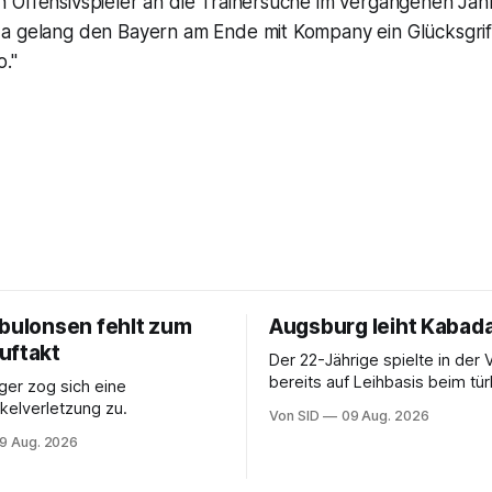
Offensivspieler an die Trainersuche im vergangenen Jahr 
 gelang den Bayern am Ende mit Kompany ein Glücksgriff. 
o."
ebulonsen fehlt zum
Augsburg leiht Kabada
uftakt
Der 22-Jährige spielte in der 
bereits auf Leihbasis beim tü
er zog sich eine
Erstligisten Gaziantep FK.
elverletzung zu.
Von SID
09 Aug. 2026
9 Aug. 2026