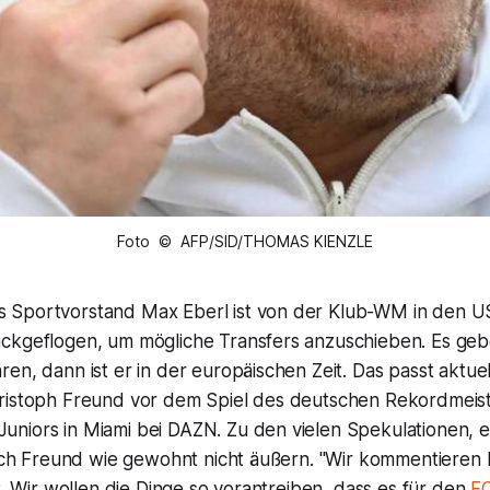
Foto © AFP/SID/THOMAS KIENZLE
 Sportvorstand Max Eberl ist von der Klub-WM in den 
ckgeflogen, um mögliche Transfers anzuschieben. Es gebe
en, dann ist er in der europäischen Zeit. Das passt aktuell
ristoph Freund vor dem Spiel des deutschen Rekordmeist
niors in Miami bei DAZN. Zu den vielen Spekulationen, 
 sich Freund wie gewohnt nicht äußern. "Wir kommentieren
it. Wir wollen die Dinge so vorantreiben, dass es für den
F