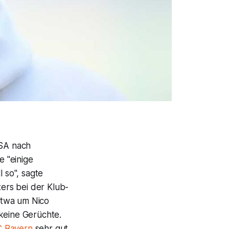
USA nach
 "einige
 so", sagte
ers bei der Klub-
etwa um Nico
 keine Gerüchte.
C Bayern
sehr gut