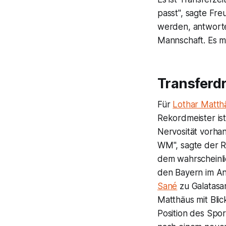
passt", sagte Fre
werden, antwortet
Mannschaft. Es mu
Transferd
Für
Lothar Matth
Rekordmeister ist
Nervosität vorhan
WM", sagte der R
dem wahrscheinli
den Bayern im An
Sané
zu Galatasar
Matthäus mit Blic
Position des Spor