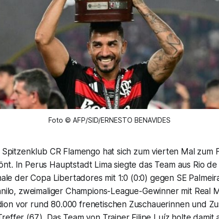
Foto © AFP/SID/ERNESTO BENAVIDES
e Spitzenklub CR Flamengo hat sich zum vierten Mal zum F
nt. In Perus Hauptstadt Lima siegte das Team aus Rio de 
inale der Copa Libertadores mit 1:0 (0:0) gegen SE Palmeir
Danilo, zweimaliger Champions-League-Gewinner mit Real M
on vor rund 80.000 frenetischen Zuschauerinnen und Zu
effer (67.). Das Team von Trainer Filipe Luíz holte damit a