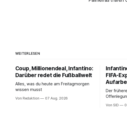
Palmeiras trafen 
WEITERLESEN
Coup, Millionendeal, Infantino:
Infantin
Darüber redet die Fußballwelt
FIFA-Ex
Aufarbe
Alles, was du heute am Freitagmorgen
wissen musst
Der frühere
Offenlegun
Von Redaktion
07 Aug. 2026
Diese könn
Von SID
0
Infantinos 