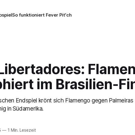
pspiel
So funktioniert Fever Pit'ch
Libertadores: Flame
hiert im Brasilien-Fi
anischen Endspiel krönt sich Flamengo gegen Palmeiras
ig in Südamerika.
5
—
1 Min. Lesezeit