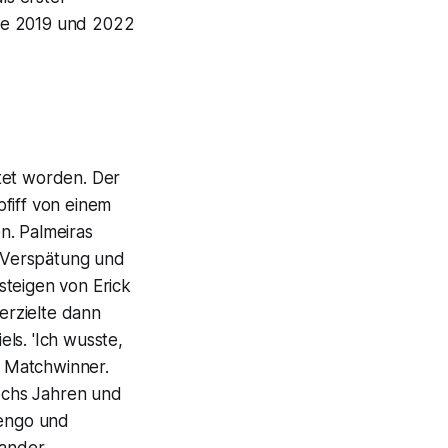
owie 2019 und 2022
tet worden. Der
iff von einem
n. Palmeiras
n Verspätung und
steigen von Erick
 erzielte dann
ls. 'Ich wusste,
r Matchwinner.
echs Jahren und
mengo und