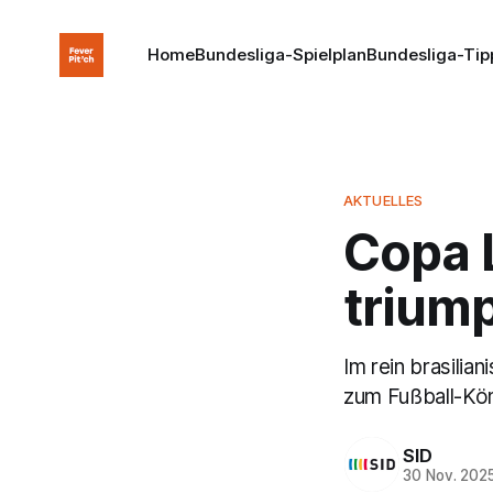
Home
Bundesliga-Spielplan
Bundesliga-Tip
AKTUELLES
Copa 
triump
Im rein brasili
zum Fußball-Kön
SID
30 Nov. 202