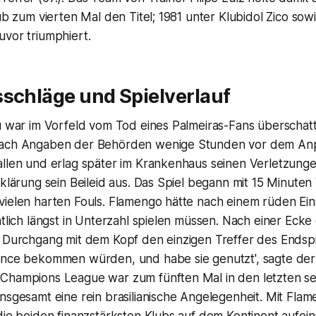
lub zum vierten Mal den Titel; 1981 unter Klubidol Zico s
uvor triumphiert.
sschläge und Spielverlauf
ru war im Vorfeld vom Tod eines Palmeiras-Fans überschat
nach Angaben der Behörden wenige Stunden vor dem Anpf
allen und erlag später im Krankenhaus seinen Verletzunge
rklärung sein Beileid aus. Das Spiel begann mit 15 Minute
vielen harten Fouls. Flamengo hätte nach einem rüden Ein
ntlich längst in Unterzahl spielen müssen. Nach einer Ecke
 Durchgang mit dem Kopf den einzigen Treffer des Endspie
ance bekommen würden, und habe sie genutzt', sagte de
Champions League war zum fünften Mal in den letzten s
nsgesamt eine rein brasilianische Angelegenheit. Mit Fla