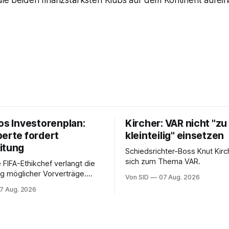
die beiden finanzstärksten Klubs auf dem Kontinent aufei
os Investorenplan:
Kircher: VAR nicht "zu
perte fordert
kleinteilig" einsetzen
itung
Schiedsrichter-Boss Knut Kirc
sich zum Thema VAR.
 FIFA-Ethikchef verlangt die
g möglicher Vorverträge.
Von SID
07 Aug. 2026
ten für die Bewertung von
7 Aug. 2026
Rolle entscheidend sein.