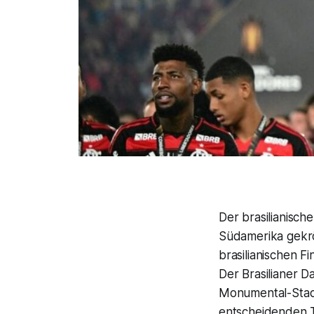
Der brasilianisch
Südamerika gekrö
brasilianischen F
Der Brasilianer 
Monumental-Stadi
entscheidenden Tr