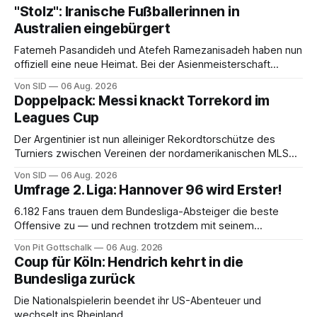
"Stolz": Iranische Fußballerinnen in
Australien eingebürgert
Fatemeh Pasandideh und Atefeh Ramezanisadeh haben nun
offiziell eine neue Heimat. Bei der Asienmeisterschaft
sangen sie die iranische Hymne nicht mit.
Von SID
06 Aug. 2026
Doppelpack: Messi knackt Torrekord im
Leagues Cup
Der Argentinier ist nun alleiniger Rekordtorschütze des
Turniers zwischen Vereinen der nordamerikanischen MLS
und der mexikanischen Liga MX.
Von SID
06 Aug. 2026
Umfrage 2. Liga: Hannover 96 wird Erster!
6.182 Fans trauen dem Bundesliga-Absteiger die beste
Offensive zu — und rechnen trotzdem mit seinem
Scheitern. Der Favorit ist ausgerechnet der größte
Von Pit Gottschalk
06 Aug. 2026
Lokalrivale in Niedersachsen.
Coup für Köln: Hendrich kehrt in die
Bundesliga zurück
Die Nationalspielerin beendet ihr US-Abenteuer und
wechselt ins Rheinland.