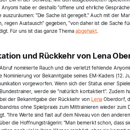
 Anyomi habe er deshalb "offene und ehrliche Gespräche
e auszuräumen: "Die Sache ist geregelt." Auch mit der Ma
, regen Austausch" gegeben, "von daher ist die Sache für
digt. Für uns ist das ganze Thema
abgehakt
.
tion und Rückkehr von Lena Obe
 Abruf nominierte Rauch und die verletzt fehlende Anyom
te Nominierung vor Bekanntgabe seines EM-Kaders (12. Jun
ikation vorgeworfen. Wenn sich der Status einer Spiele
Bundestrainer, werde sie "natürlich kontaktiert". Zudem h
 bei der Bekanntgabe der Rückkehr von
Lena
Oberdorf, 
bandriss ohne Spielpraxis zum Mittrainieren wieder zum 
gt. "Ihre Werte sind fast auf dem Niveau von den anderen
über die Hoffnungsträgerin: "Man bemerkt schon, dass sie