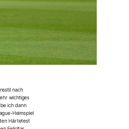
nsstil nach
sehr wichtiges
abe ich dann
eague-Heimspiel
ten Härtetest
n Felicitas