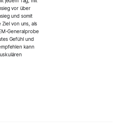
it jedem Tag, mit
msieg vor über
sieg und somit
Ziel von uns, als
r EM-Generalprobe
gutes Gefühl und
g empfehlen kann
muskulären