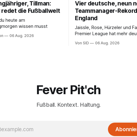
ngjähriger, Tillman:
Vier deutsche, neun n
 redet die Fußballwelt
Teammanager-Rekord
England
 du heute am
gmorgen wissen musst
Jaissle, Rose, Hürzeler und Fa
Premier League hat mehr deu
on
06 Aug. 2026
englische Chefcoaches.
Von SID
06 Aug. 2026
Fever Pit'ch
Fußball. Kontext. Haltung.
Abonnie