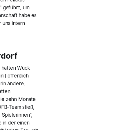
" geführt, um
nnschaft habe es
 uns intern
rdorf
i hatten Wück
i) öffentlich
rin ändere,
atten
die zehn Monate
DFB-Team stieß,
 Spielerinnen",
 in der einen