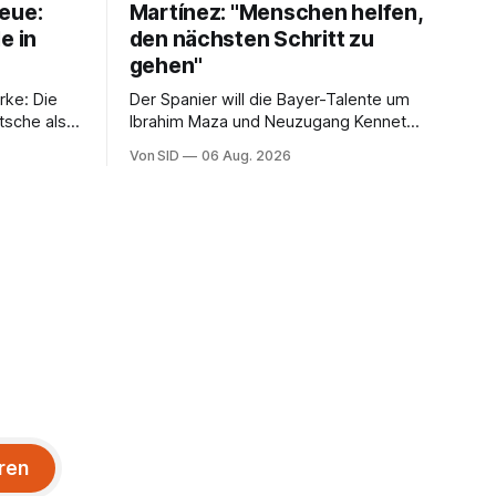
eue:
Martínez: "Menschen helfen,
e in
den nächsten Schritt zu
gehen"
rke: Die
Der Spanier will die Bayer-Talente um
tsche als
Ibrahim Maza und Neuzugang Kennet
Eichhorn entwickeln.
Von SID
06 Aug. 2026
ren