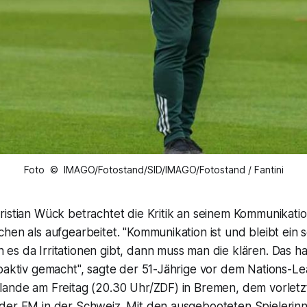
Foto © IMAGO/Fotostand/SID/IMAGO/Fotostand / Fantini
istian Wück betrachtet die Kritik an seinem Kommunikatio
hen als aufgearbeitet. "Kommunikation ist und bleibt ein 
es da Irritationen gibt, dann muss man die klären. Das h
roaktiv gemacht", sagte der 51-Jährige vor dem Nations-L
lande am Freitag (20.30 Uhr/ZDF) in Bremen, dem vorletz
der EM in der Schweiz. Mit den ausgebooteten Spielerinne