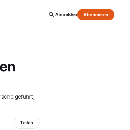
Anmelden
Abonnieren
nen
präche geführt,
Teilen