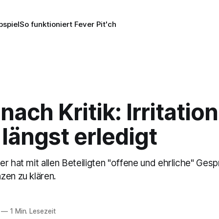
pspiel
So funktioniert Fever Pit'ch
ach Kritik: Irritatio
 längst erledigt
r hat mit allen Beteiligten "offene und ehrliche" Ges
zen zu klären.
—
1 Min. Lesezeit