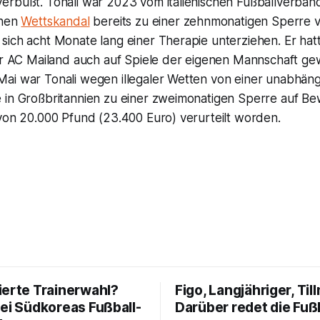
erbüßt. Tonali war 2023 vom italienischen Fußballverban
inen
Wettskandal
bereits zu einer zehnmonatigen Sperre v
sich acht Monate lang einer Therapie unterziehen. Er hat
der AC Mailand auch auf Spiele der eigenen Mannschaft ge
ai war Tonali wegen illegaler Wetten von einer unabhän
 in Großbritannien zu einer zweimonatigen Sperre auf B
 von 20.000 Pfund (23.400 Euro) verurteilt worden.
ierte Trainerwahl?
Figo, Langjähriger, Til
bei Südkoreas Fußball-
Darüber redet die Fuß