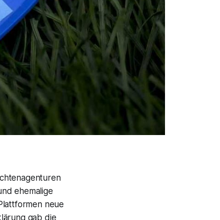
richtenagenturen
 und ehemalige
 Plattformen neue
klärung gab die