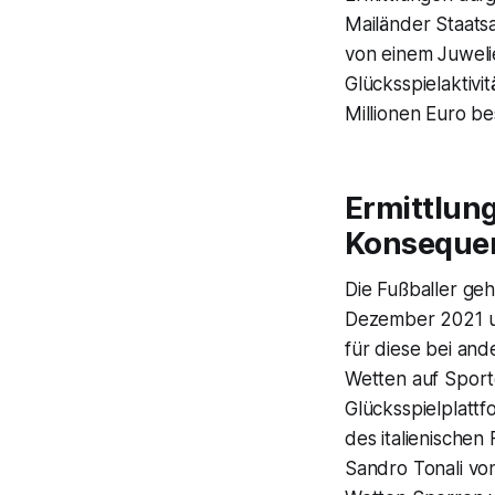
Mailänder Staatsa
von einem Juwelie
Glücksspielaktivi
Millionen Euro b
Ermittlun
Konseque
Die Fußballer ge
Dezember 2021 un
für diese bei an
Wetten auf Sporte
Glücksspielplattf
des italienischen 
Sandro Tonali vo