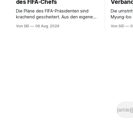
des FIFA-Chefs
Verban
Die Pläne des FIFA-Präsidenten sind
Die umstri
krachend gescheitert. Aus den eigenen
Myung-bo z
Reihen gibt es dennoch plötzlich wieder
2024 besch
Von SID
06 Aug. 2026
Von SID
0
Unterstützung.
Ermittlung