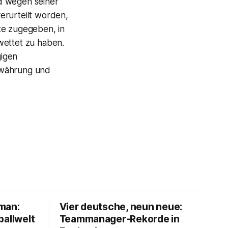
d wegen seiner
erurteilt worden,
te zugegeben, in
wettet zu haben.
gigen
ewährung und
lman:
Vier deutsche, neun neue:
ballwelt
Teammanager-Rekorde in