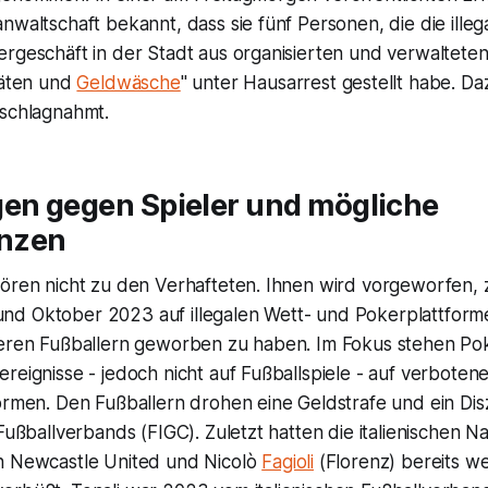
nwaltschaft bekannt, dass sie fünf Personen, die die illeg
rgeschäft in der Stadt aus organisierten und verwalteten,
täten und
Geldwäsche
" unter Hausarrest gestellt habe. D
eschlagnahmt.
gen gegen Spieler und mögliche
nzen
hören nicht zu den Verhafteten. Ihnen wird vorgeworfen,
d Oktober 2023 auf illegalen Wett- und Pokerplattforme
deren Fußballern geworben zu haben. Im Fokus stehen Po
reignisse - jedoch nicht auf Fußballspiele - auf verboten
ormen. Den Fußballern drohen eine Geldstrafe und ein Dis
Fußballverbands (FIGC). Zuletzt hatten die italienischen Na
n Newcastle United und Nicolò
Fagioli
(Florenz) bereits we