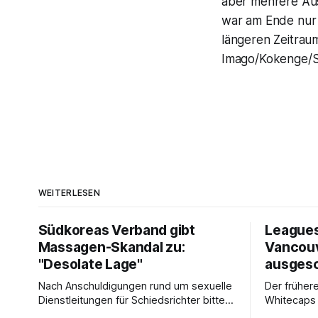
aber mehrere Ausg
war am Ende nur 
längeren Zeitrau
Imago/Kokenge/
WEITERLESEN
Südkoreas Verband gibt
Leagues
Massagen-Skandal zu:
Vancou
"Desolate Lage"
ausges
Nach Anschuldigungen rund um sexuelle
Der frühere
Dienstleitungen für Schiedsrichter bittet
Whitecaps 
der Fußballverband Südkoreas um
reicht das 