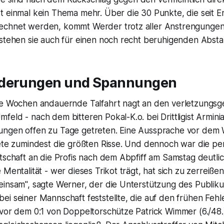
t einmal kein Thema mehr. Über die 30 Punkte, die seit 
chnet werden, kommt Werder trotz aller Anstrengungen 
 stehen sie auch für einen noch recht beruhigenden Abst
rderungen und Spannungen
le Wochen andauernde Talfahrt nagt an den verletzungsg
eld - nach dem bitteren Pokal-K.o. bei Drittligist Arminia 
ngen offen zu Tage getreten. Eine Aussprache vor dem 
tete zumindest die größten Risse. Und dennoch war die pe
tschaft an die Profis nach dem Abpfiff am Samstag deutlich
Mentalität - wer dieses Trikot trägt, hat sich zu zerreißen
einsam", sagte Werner, der die Unterstützung des Publik
ei seiner Mannschaft feststellte, die auf den frühen Feh
vor dem 0:1 von Doppeltorschütze Patrick Wimmer (6./48.)