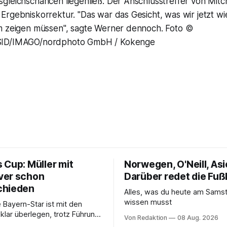
leichschancen liegenließ. Der Anschlusstreffer von Mitch
Ergebniskorrektur. "Das war das Gesicht, was wir jetzt w
m zeigen müssen", sagte Werner dennoch. Foto ©
SID/IMAGO/nordphoto GmbH / Kokenge
 Cup: Müller mit
Norwegen, O'Neill, Asi
ver schon
Darüber redet die Fuß
chieden
Alles, was du heute am Sam
wissen musst
 Bayern-Star ist mit den
klar überlegen, trotz Führung
Von Redaktion
08 Aug. 2026
aber nicht, um das vorzeitige