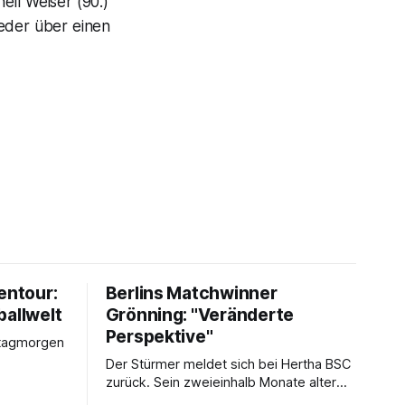
ell Weiser (90.)
ieder über einen
entour:
Berlins Matchwinner
ballwelt
Grönning: "Veränderte
Perspektive"
stagmorgen
Der Stürmer meldet sich bei Hertha BSC
zurück. Sein zweieinhalb Monate alter
Sohn hat daran einen Anteil.