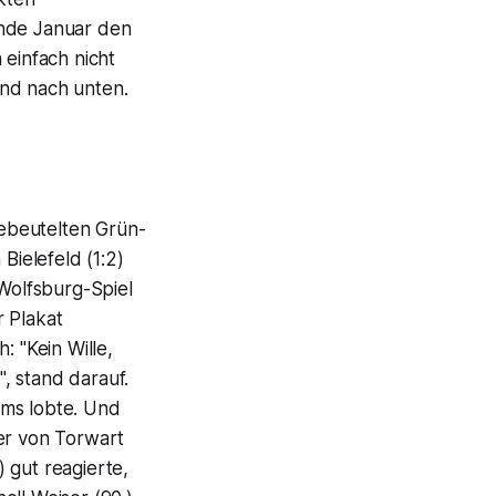
Ende Januar den
einfach nicht
and nach unten.
ebeutelten Grün-
Bielefeld (1:2)
Wolfsburg-Spiel
r Plakat
: "Kein Wille,
", stand darauf.
ums lobte. Und
ler von Torwart
 gut reagierte,