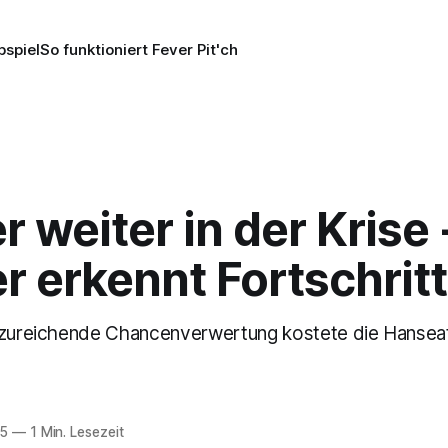
pspiel
So funktioniert Fever Pit'ch
 weiter in der Krise 
 erkennt Fortschrit
unzureichende Chancenverwertung kostete die Hansea
25
—
1 Min. Lesezeit