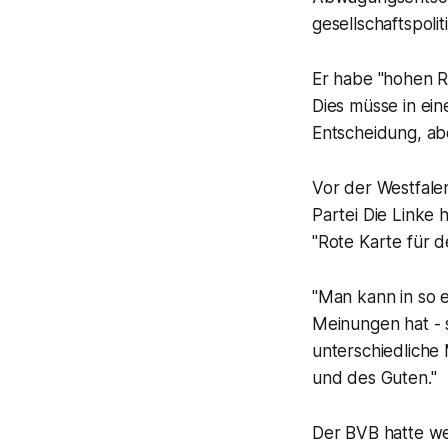
gesellschaftspoli
Er habe "hohen R
Dies müsse in ein
Entscheidung, abe
Vor der Westfalen
Partei Die Linke
"Rote Karte für 
"Man kann in so 
Meinungen hat - s
unterschiedliche
und des Guten."
Der BVB hatte w