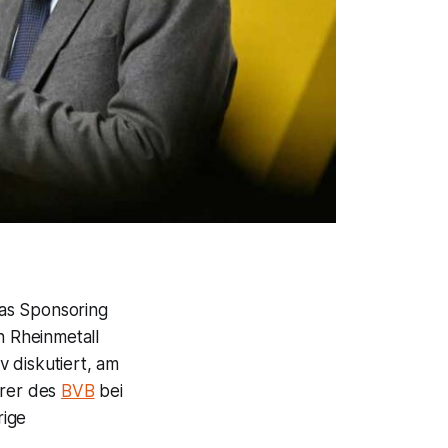
das Sponsoring
 Rheinmetall
 diskutiert, am
hrer des
BVB
bei
rige