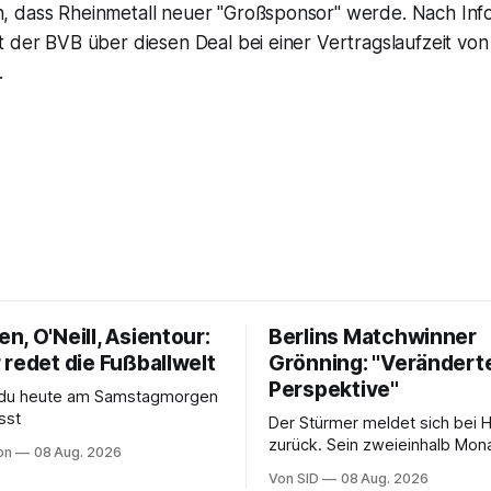
 dass Rheinmetall neuer "Großsponsor" werde. Nach Inf
 der BVB über diesen Deal bei einer Vertragslaufzeit von
.
, O'Neill, Asientour:
Berlins Matchwinner
 redet die Fußballwelt
Grönning: "Verändert
Perspektive"
s du heute am Samstagmorgen
sst
Der Stürmer meldet sich bei 
zurück. Sein zweieinhalb Mona
on
08 Aug. 2026
Sohn hat daran einen Anteil.
Von SID
08 Aug. 2026