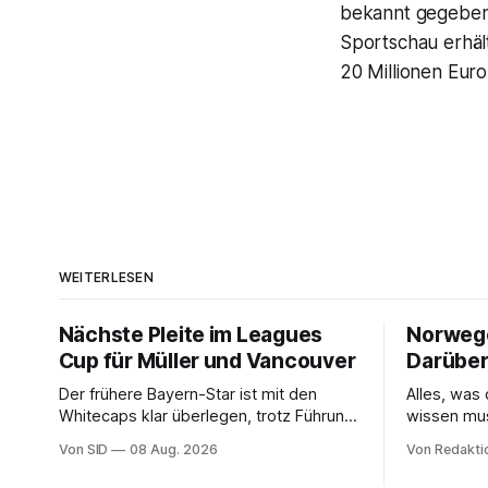
bekannt gegeben,
Sportschau erhält
20 Millionen Euro
WEITERLESEN
Nächste Pleite im Leagues
Norwegen
Cup für Müller und Vancouver
Darüber
Der frühere Bayern-Star ist mit den
Alles, wa
Whitecaps klar überlegen, trotz Führung
wissen mu
reicht das aber nicht für die ersten
Von SID
08 Aug. 2026
Von Redakti
Punkte.