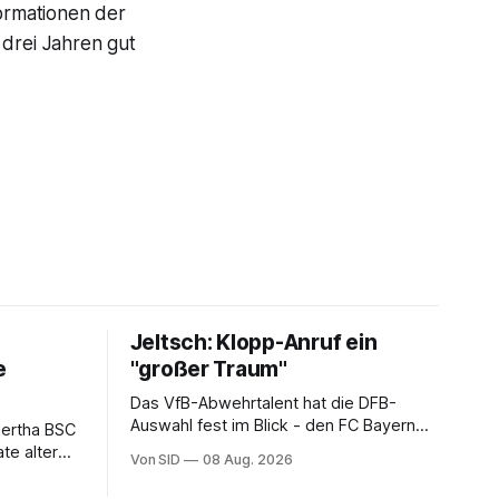
ormationen der
 drei Jahren gut
Jeltsch: Klopp-Anruf ein
e
"großer Traum"
Das VfB-Abwehrtalent hat die DFB-
Auswahl fest im Blick - den FC Bayern
Hertha BSC
dagegen (noch) nicht.
te alter
Von SID
08 Aug. 2026