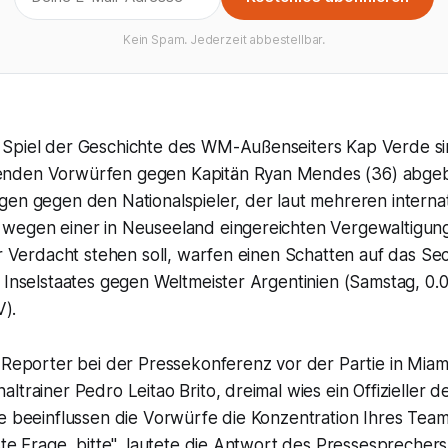
Kein Spam. Jederzeit abbestellbar.
Spiel der Geschichte des WM-Außenseiters Kap Verde sin
nden Vorwürfen gegen Kapitän Ryan Mendes (36) abgeb
gen gegen den Nationalspieler, der laut mehreren interna
wegen einer in Neuseeland eingereichten Vergewaltigung
er Verdacht stehen soll, warfen einen Schatten auf das Se
 Inselstaates gegen Weltmeister Argentinien (Samstag, 0.
).
 Reporter bei der Pressekonferenz vor der Partie in Miam
ltrainer Pedro Leitao Brito, dreimal wies ein Offizieller 
e beeinflussen die Vorwürfe die Konzentration Ihres Teams
ste Frage, bitte", lautete die Antwort des Pressesprechers