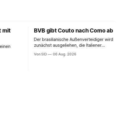
t mit
BVB gibt Couto nach Como ab
Der brasilianische Außenverteidiger wird
zunächst ausgeliehen, die Italiener
seinen
erhalten angeblich eine Kaufoption.
Von SID
06 Aug. 2026