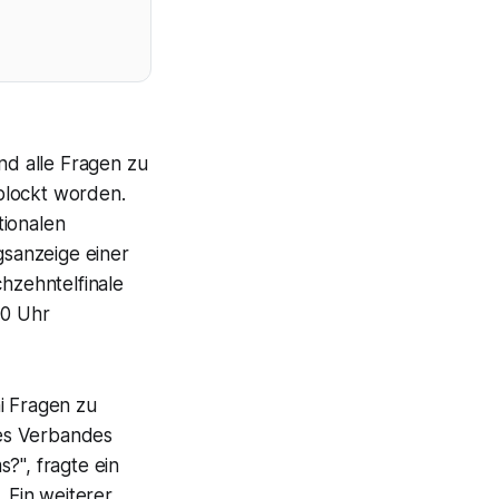
d alle Fragen zu
lockt worden.
tionalen
sanzeige einer
chzehntelfinale
00 Uhr
i Fragen zu
des Verbandes
?", fragte ein
. Ein weiterer