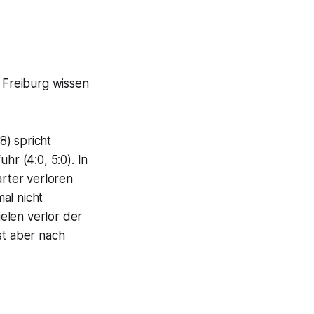
 Freiburg wissen
8) spricht
hr (4:0, 5:0). In
arter verloren
al nicht
elen verlor der
st aber nach