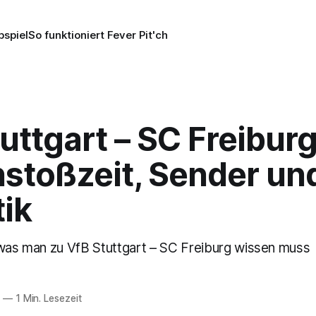
pspiel
So funktioniert Fever Pit'ch
uttgart – SC Freiburg
nstoßzeit, Sender un
tik
 was man zu VfB Stuttgart – SC Freiburg wissen muss
6
—
1 Min. Lesezeit