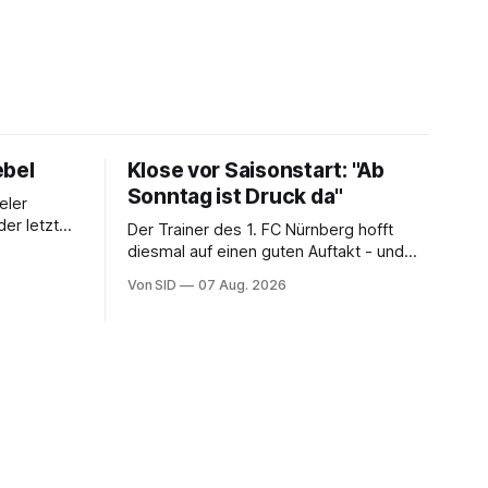
ebel
Klose vor Saisonstart: "Ab
Sonntag ist Druck da"
eler
der letzten
Der Trainer des 1. FC Nürnberg hofft
diesmal auf einen guten Auftakt - und
will auch aus eigenen Fehlern lernen.
Von SID
07 Aug. 2026