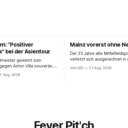
n: "Positiver
Mainz vorerst ohne N
" bei der Asientour
Der 23 Jahre alte Mittelfeldspi
verletzt sich ausgerechnet in 
dmeister gewinnt zum
Einheit des Trainingslagers.
gegen Aston Villa souverän.
Von SID
07 Aug. 2026
ncent Kompany wechselt bei
7 Aug. 2026
s Saisonpremiere munter
Fever Pit'ch