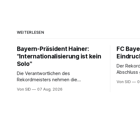
WEITERLESEN
Bayern-Präsident Hainer:
FC Bayer
"Internationalisierung ist kein
Eindruck
Solo"
Der Rekor
Abschluss 
Die Verantwortlichen des
Trainer Vi
Rekordmeisters nehmen die
Von SID
0
Manuel Neuer
Ligakonkurrenten zum Abschluss ihrer
Von SID
07 Aug. 2026
durch.
Asienreise einmal mehr in die Pflicht.