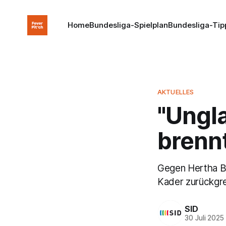
Home
Bundesliga-Spielplan
Bundesliga-Tip
AKTUELLES
"Ungla
brennt
Gegen Hertha BS
Kader zurückgre
SID
30 Juli 2025