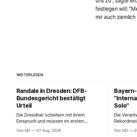
uns zu", sagte Mu
festlegen will: "
mir auch ziemlich
WEITERLESEN
Randale in Dresden: DFB-
Bayern-
Bundesgericht bestätigt
"Interna
Urteil
Solo"
Die Dresdner scheitern mit ihrem
Die Verant
Einspruch und müssen im ersten
Rekordmei
Heimspiel der neuen Saison auf einen
Ligakonkur
Von SID
07 Aug. 2026
Von SID
0
Teil ihrer Fans verzichten.
Asienreise 