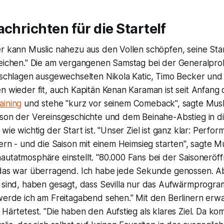
achrichten für die Startelf
r kann Muslic nahezu aus den Vollen schöpfen, seine Start
zeichen." Die am vergangenen Samstag bei der Generalpr
geschlagen ausgewechselten Nikola Katic, Timo Becker und
en wieder fit, auch Kapitän Kenan Karaman ist seit Anfan
aining
und stehe "kurz vor seinem Comeback", sagte Musl
ison der Vereinsgeschichte und dem Beinahe-Abstieg in di
wie wichtig der Start ist. "Unser Ziel ist ganz klar: Perform
fern - und die Saison mit einem Heimsieg starten", sagte Mu
autatmosphäre einstellt. "80.000 Fans bei der Saisoneröf
 das war überragend. Ich habe jede Sekunde genossen. Ab
r sind, haben gesagt, dass Sevilla nur das Aufwärmprogr
werde ich am Freitagabend sehen." Mit den Berlinern erwa
 Härtetest. "Die haben den Aufstieg als klares Ziel. Da kom