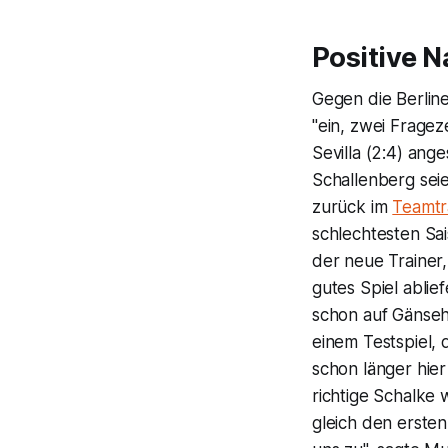
Positive N
Gegen die Berline
"ein, zwei Frage
Sevilla (2:4) an
Schallenberg sei
zurück im
Teamtr
schlechtesten Sa
der neue Trainer, 
gutes Spiel ablie
schon auf Gänseh
einem Testspiel,
schon länger hie
richtige Schalke 
gleich den ersten