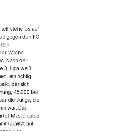
elf stehe bis auf
obe gegen den FC
 Ron
g der Woche
ic. Nach der
e 3. Liga weiß
en, ein richtig
slic, der sich
fnung, 45.000 bei
er die Jungs, die
amm war. Das
rtet Muslic dabei
mt Qualität auf