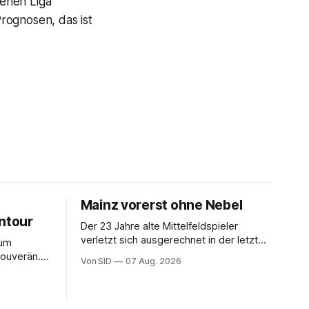
henen Liga
Prognosen, das ist
Mainz vorerst ohne Nebel
entour
Der 23 Jahre alte Mittelfeldspieler
verletzt sich ausgerechnet in der letzten
zum
Einheit des Trainingslagers.
souverän.
Von SID
07 Aug. 2026
selt bei
ter