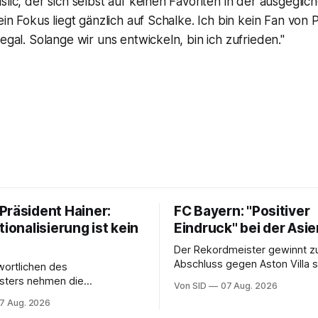
slic, der sich selbst auf keinen Favoriten in der ausgeglic
Mein Fokus liegt gänzlich auf Schalke. Ich bin kein Fan von 
 egal. Solange wir uns entwickeln, bin ich zufrieden."
Präsident Hainer:
FC Bayern: "Positiver
tionalisierung ist kein
Eindruck" bei der Asi
Der Rekordmeister gewinnt 
Abschluss gegen Aston Villa 
wortlichen des
Trainer Vincent Kompany wech
sters nehmen die
Von SID
07 Aug. 2026
Manuel Neuers Saisonpremiere mun
renten zum Abschluss ihrer
7 Aug. 2026
durch.
einmal mehr in die Pflicht.