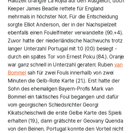
Halbzeit drängte La Rojita auf den Ausgleich, doch
Keeper James Beadle rettete für England
mehrmals in höchster Not. Für die Entscheidung
sorgte Elliot Anderson, der in der Nachspielzeit
ebenfalls einen Foulelfmeter verwandelte (90.+4).
Zuvor hatte der niederländische Nachwuchs trotz
langer Unterzahl Portugal mit 1:0 (0:0) besiegt -
durch ein spätes Tor von Ernest Poku (84.). Oranje
war ganz schnell in Unterzahl geraten: Ruben
van
Bommel
sah für zwei Fouls innerhalb von zwei
Minuten die Gelb-Rote Karte (21.). Erst hatte der
Sohn des ehemaligen Bayern-Profis Mark van
Bommel ein taktisches Foul begangen und dafür
vom georgischen Schiedsrichter Georgi
Kikatscheischwili die erste Gelbe Karte des Spiels
erhalten (19.), dann grätschte er Geovany Quenda
von den Beinen. Portugal konnte den Vorteil nicht