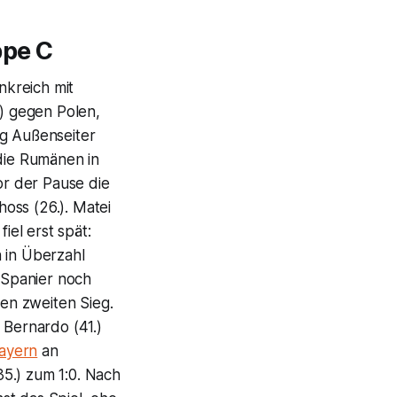
ppe C
nkreich mit
0) gegen Polen,
ng Außenseiter
 die Rumänen in
or der Pause die
oss (26.). Matei
iel erst spät:
 in Überzahl
e Spanier noch
den zweiten Sieg.
 Bernardo (41.)
ayern
an
5.) zum 1:0. Nach