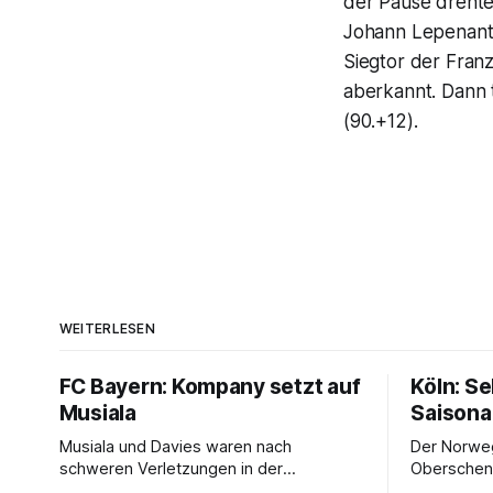
der Pause drehte
Johann Lepenant (
Siegtor der Fran
aberkannt. Dann t
(90.+12).
WEITERLESEN
FC Bayern: Kompany setzt auf
Köln: S
Musiala
Saisona
Musiala und Davies waren nach
Der Norweg
schweren Verletzungen in der
Oberschenk
vergangenen Saison nicht richtig in die