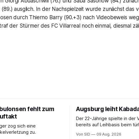
n Giorgi Abuaschwili (76.) und Saba Sasonow (84.) zunäch
89.) ausglich. In der Nachspielzeit wurde zunächst das v
zosen durch Thierno Barry (90.+3) nach Videobeweis weg
raf der Stürmer des FC Villarreal noch einmal, diesmal zä
ebulonsen fehlt zum
Augsburg leiht Kabada
uftakt
Der 22-Jährige spielte in der 
bereits auf Leihbasis beim tü
er zog sich eine
Erstligisten Gaziantep FK.
elverletzung zu.
Von SID
09 Aug. 2026