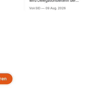
wird Delegationsleiterin der
Nationalmannschaft.
Von SID
09 Aug. 2026
ren