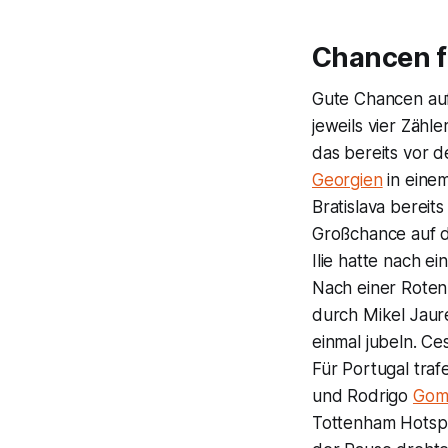
Chancen f
Gute Chancen auf
jeweils vier Zähl
das bereits vor 
Georgien
in einem
Bratislava bereit
Großchance auf d
Ilie hatte nach e
Nach einer Roten 
durch Mikel Jaure
einmal jubeln. Ce
Für Portugal traf
und Rodrigo
Gom
Tottenham Hotspu