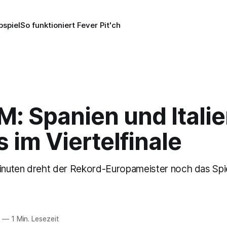
pspiel
So funktioniert Fever Pit'ch
: Spanien und Itali
s im Viertelfinale
Minuten dreht der Rekord-Europameister noch das Spi
5
—
1 Min. Lesezeit