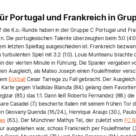
ür Portugal und Frankreich in Gru
 die K.o.-Runde haben in der Gruppe C Portugal und Fra
ern. Die portugiesischen Talente überzeugten beim 5:0 (4:
dem letzten Spieltag ausgeschieden ist. Frankreich bezwa
 turbulenten Spiel mit 3:2 (1:0). Louis Munteanu brachte
s in der vierten Minute in Führung. Die Spanier vergaben v
en Ausgleich, als Mateo Joseph einen Foulelfmeter versch
inem
Eckball
Cesar Tarrega zu Fall gebracht. Der Ausgleich f
Karte gegen Vladislav Blanuta (84.) gelang dem Favoriten
gizar (85.) das 1:1. Dann ließ Roberto Fernandez (88.) di
sare Casadei (7.) bescherte Italien mit seinem frühen Tor 
en Geovany Quenda (16./24.), Henrique Araujo (30.), Paulo
es
(63.). Der Münchner Mathys Tel, der zuletzt vom
FC B
r ausgeliehen war, schoss Frankreich per Foulelfmeter (3