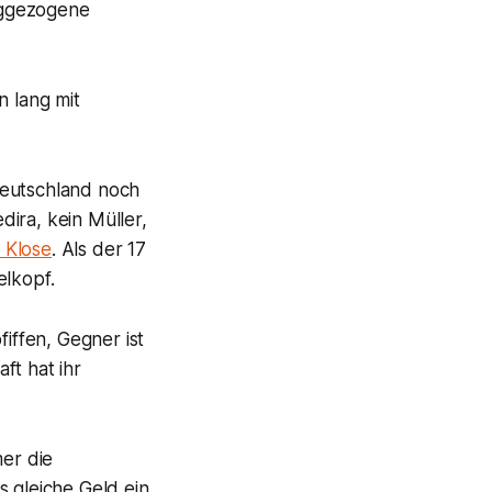
anggezogene
n lang mit
Deutschland noch
ira, kein Müller,
 Klose
. Als der 17
elkopf.
ffen, Gegner ist
ft hat ihr
mer die
 gleiche Geld ein