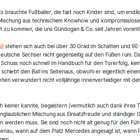
s brauchte Fußballer, die fast noch Kinder sind, um endli
 Mischung aus technischem Knowhow und kompromisslose
t zu kommen, die uns Gündogan & Co. seit Jahren vorenth
WM
stehen sich auch bei über 30 Grad im Schatten und 90
deutsche Sechser nicht gegenseitig auf den Füßen rum. Da 
Schuss noch schnell im Handbuch für den Torerfolg, kei
schiebt den Ball ins Seitenaus, obwohl er eigentlich einen
ehen verwundert nicht volljährige Innenverteidiger mit de
ch keiner kannte, begeistern (vermutlich auch dank ihres T
unglaublichen Mischung aus Einsatzfreude und ständiger G
an werden muss. Sie sind noch nicht alt genug für den Fü
enau, wann auf dem Platz Mercedes angesagt ist, wann 
gen.