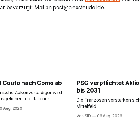
lar bevorzugt: Mail an post@alexsteudel.de.
t Couto nach Como ab
PSG verpflichtet Akli
bis 2031
ianische Außenverteidiger wird
sgeliehen, die Italiener
Die Franzosen verstärken sic
ngeblich eine Kaufoption.
Mittelfeld.
6 Aug. 2026
Von SID
06 Aug. 2026