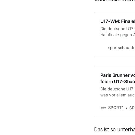
U17-WM: Finale!
Die deutsche U17-
Halbfinale gegen 
entschieden und da
erreicht.
sportschau.d
Paris Brunner
feiern U17-Shoo
Die deutsche U17 e
was vor allem auch
hinter dem BVB-Yo
SPORT1
SP
Das ist so unterh