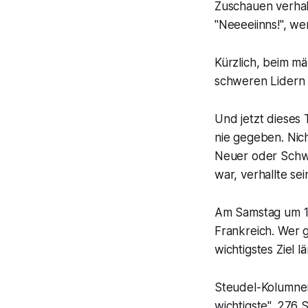
Zuschauen verhalt
"Neeeeiinns!", we
Kürzlich, beim mä
schweren Lidern 
Und jetzt dieses
nie gegeben. Nich
Neuer oder Schwe
war, verhallte se
Am Samstag um 13
Frankreich. Wer g
wichtigstes Ziel l
Steudel-Kolumnen 
wichtigste". 276 S