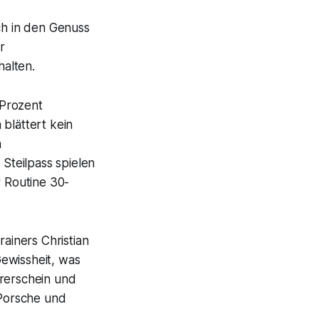
ch in den Genuss
r
alten.
 Prozent
blättert kein
n
 Steilpass spielen
r Routine 30-
rainers Christian
ewissheit, was
hrerschein und
Porsche und