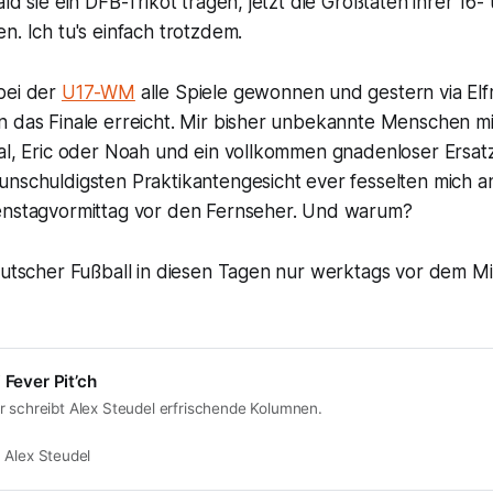
ld sie ein DFB-Trikot tragen, jetzt die Großtaten ihrer 16-
n. Ich tu's einfach trotzdem.
bei der
U17-WM
alle Spiele gewonnen und gestern via El
n das Finale erreicht. Mir bisher unbekannte Menschen m
sal, Eric oder Noah und ein vollkommen gnadenloser Ersat
unschuldigsten Praktikantengesicht ever fesselten mich a
enstagvormittag vor den Fernseher. Und warum?
deutscher Fußball in diesen Tagen nur werktags vor dem M
 Fever Pit’ch
r schreibt Alex Steudel erfrischende Kolumnen.
Alex Steudel