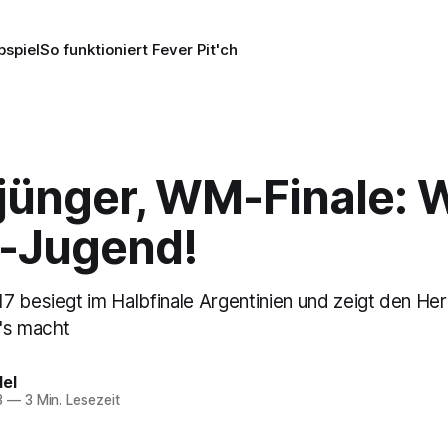
pspiel
So funktioniert Fever Pit'ch
jünger, WM-Finale: 
B-Jugend!
7 besiegt im Halbfinale Argentinien und zeigt den He
's macht
del
3
—
3 Min. Lesezeit