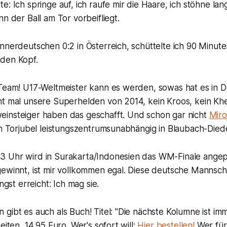
e: Ich springe auf, ich raufe mir die Haare, ich stöhne l
nn der Ball am Tor vorbeifliegt.
nnerdeutschen 0:2 in Österreich, schüttelte ich 90 Minute
den Kopf.
 Team! U17-Weltmeister kann es werden, sowas hat es in 
t mal unsere Superhelden von 2014, kein Kroos, kein Khed
insteiger haben das geschafft. Und schon gar nicht
Miro
in Torjubel leistungszentrumsunabhängig in Blaubach-Died
 Uhr wird in Surakarta/Indonesien das WM-Finale angepfi
ewinnt, ist mir vollkommen egal. Diese deutsche Mannscha
ängst erreicht: Ich mag sie.
gibt es auch als Buch! Titel: "Die nächste Kolumne ist im
eiten, 14,95 Euro. Wer's sofort will:
Hier bestellen!
Wer fürs