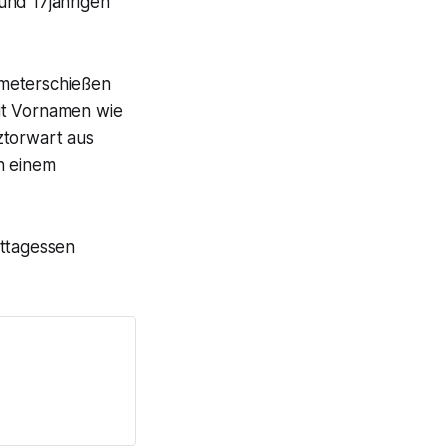
 und 17jährigen
fmeterschießen
it Vornamen wie
ztorwart aus
n einem
ittagessen