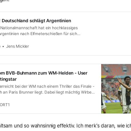
 Deutschland schlägt Argentinien
Nationalmannschaft hat ein hochklassiges
Argentinien nach Elfmeterschießen für sich
s Finale bei der Weltmeisterschaft in Indonesien
e
Jens Mickler
 vom BVB-Buhmann zum WM-Helden - User
tingstar
rreicht bei der WM nach einem Thriller das Finale -
 an Paris Brunner liegt. Dabei liegt mächtig Wirbel
ungster.
ORT1
altsam und so wahnsinnig effektiv. Ich merk's daran, wie i