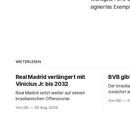
signiertes Exemp
WEITERLESEN
Real Madrid verlängert mit
BVB gib
Vinicius Jr. bis 2032
Der brasil
zunächst au
Real Madrid setzt weiter auf seinen
erhalten a
brasilianischen Offensivstar.
Von SID
0
Von SID
06 Aug. 2026