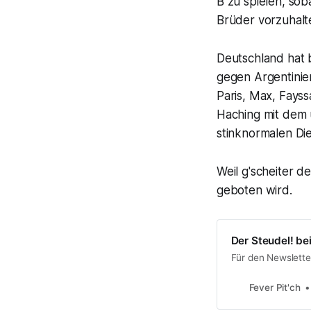
B zu spielen, soba
Brüder vorzuhalte
Deutschland hat 
gegen Argentinie
Paris, Max, Fays
Haching mit dem 
stinknormalen Di
Weil g'scheiter 
geboten wird.
Der Steudel! bei
Für den Newslette
Fever Pit'ch