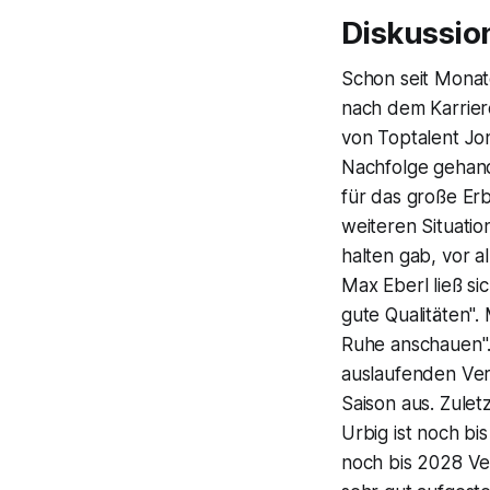
Diskussio
Schon seit Monat
nach dem Karrie
von Toptalent Jon
Nachfolge gehand
für das große Erb
weiteren Situatio
halten gab, vor a
Max Eberl ließ si
gute Qualitäten".
Ruhe anschauen".
auslaufenden Ver
Saison aus. Zulet
Urbig ist noch b
noch bis 2028 Ve