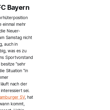
FC Bayern
rhüterposition
e einmal mehr
 die Neuer-
am Samstag nicht
g, auch in
big, was es zu
erns Sportvorstand
 besitze "sehr
e Situation "in
ommer
läuft nach der
nteressiert sei.
amburger SV
, hat
ndwann kommt,