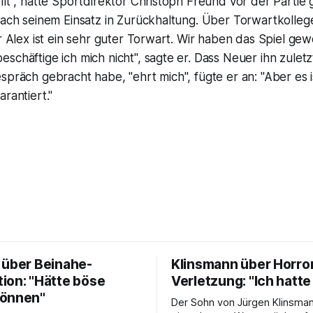
llt", hatte Sportdirektor Christoph Freund vor der Partie 
 nach seinem Einsatz in Zurückhaltung. Über Torwartkolle
er Alex ist ein sehr guter Torwart. Wir haben das Spiel ge
schäftige ich mich nicht", sagte er. Dass Neuer ihn zuletz
spräch gebracht habe, "ehrt mich", fügte er an: "Aber es is
rantiert."
 über Beinahe-
Klinsmann über Horro
ion: "Hätte böse
Verletzung: "Ich hatte
können"
Der Sohn von Jürgen Klinsman