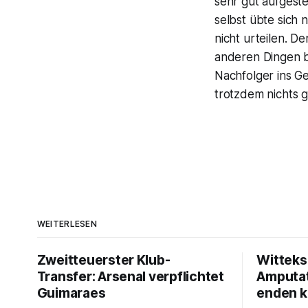
sehr gut aufgeste
selbst übte sich
nicht urteilen. D
anderen Dingen be
Nachfolger ins Ge
trotzdem nichts ga
WEITERLESEN
Zweitteuerster Klub-
Witteks
Transfer: Arsenal verpflichtet
Amputat
Guimaraes
enden 