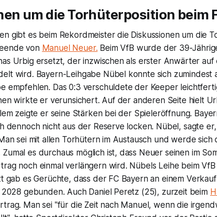
nen um die Torhüterposition beim 
en gibt es beim Rekordmeister die Diskussionen um die To
reende von
Manuel Neuer.
Beim VfB wurde der 39-Jährig
as Urbig ersetzt, der inzwischen als erster Anwärter auf
elt wird. Bayern-Leihgabe Nübel konnte sich zumindest 
e empfehlen. Das 0:3 verschuldete der Keeper leichtferti
nen wirkte er verunsichert. Auf der anderen Seite hielt Ur
llem zeigte er seine Stärken bei der Spieleröffnung. Bay
ch dennoch nicht aus der Reserve locken. Nübel, sagte er,
 Man sei mit allen Torhütern im Austausch und werde sich di
 Zumal es durchaus möglich ist, dass Neuer seinen im S
trag noch einmal verlängern wird. Nübels Leihe beim VfB 
zt gab es Gerüchte, dass der FC Bayern an einem Verkauf i
is 2028 gebunden. Auch Daniel Peretz (25), zurzeit beim
H
rtrag. Man sei "für die Zeit nach Manuel, wenn die irge