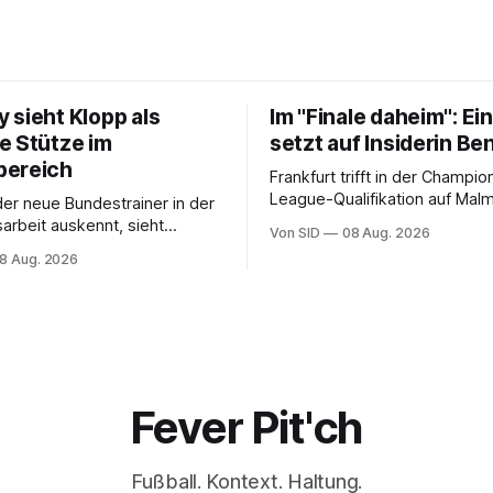
 sieht Klopp als
Im "Finale daheim": Ei
e Stütze im
setzt auf Insiderin Be
bereich
Frankfurt trifft in der Champio
League-Qualifikation auf Malm
der neue Bundestrainer in der
einem Heimsieg würde die SG
rbeit auskennt, sieht
Von SID
08 Aug. 2026
Play-offs einziehen.
s Vorteil, schränkt aber seine
8 Aug. 2026
uch ein.
Fever Pit'ch
Fußball. Kontext. Haltung.