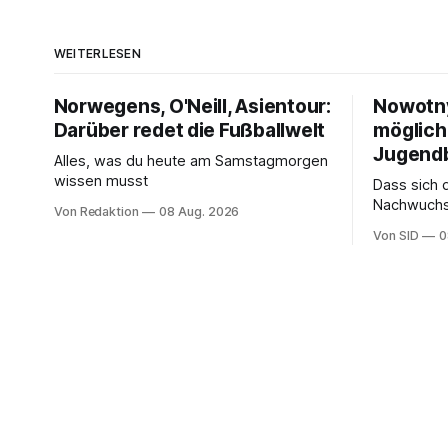
WEITERLESEN
Norwegens, O'Neill, Asientour:
Nowotny
Darüber redet die Fußballwelt
möglich
Jugend
Alles, was du heute am Samstagmorgen
wissen musst
Dass sich 
Nachwuchsa
Von Redaktion
08 Aug. 2026
Nowotny al
Von SID
0
Hoffnung a