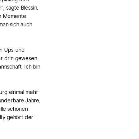
", sagte Blessin.
en Momente
man sich auch
len Ups und
hr drin gewesen.
annschaft. Ich bin
burg einmal mehr
wunderbare Jahre,
alle schönen
ity gehört der