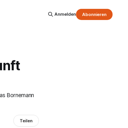
Anmelden
Abonnieren
unft
reas Bornemann
Teilen