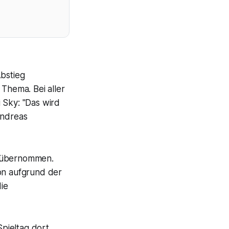
Abstieg
 Thema. Bei aller
 Sky: "Das wird
Andreas
n übernommen.
son aufgrund der
ie
pieltag dort