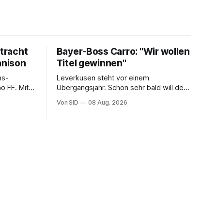
ntracht
Bayer-Boss Carro: "Wir wollen
nnison
Titel gewinnen"
ns-
Leverkusen steht vor einem
ö FF. Mit
Übergangsjahr. Schon sehr bald will der
E in die
ehemalige Double-Sieger aber wieder
Von SID
08 Aug. 2026
ganz oben angreifen.