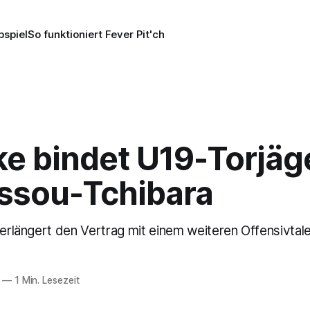
pspiel
So funktioniert Fever Pit'ch
ke bindet U19-Torjäg
sou-Tchibara
verlängert den Vertrag mit einem weiteren Offensivtale
—
1 Min. Lesezeit