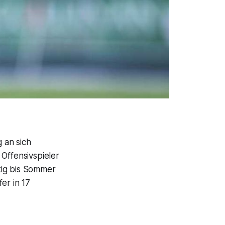
g an sich
Offensivspieler
tig bis Sommer
er in 17