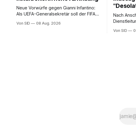
"Desola
Neue Vorwürfe gegen Gianni Infantino:
Als UEFA-Generalsekretär soll der FIFA-
Nach Ansch
Präsident für eine Mitarbeiterin eine
Dienstleitu
Von SID
08 Aug. 2026
hohe Abfindung ausgehandelt haben.
der Fußba
Von SID
0
Entschuldi