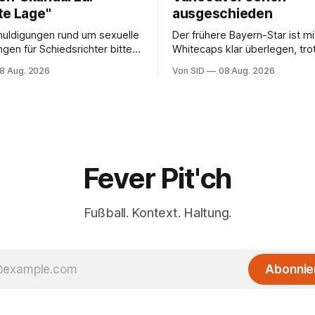
te Lage"
ausgeschieden
uldigungen rund um sexuelle
Der frühere Bayern-Star ist m
ngen für Schiedsrichter bittet
Whitecaps klar überlegen, tro
llverband Südkoreas um
reicht das aber nicht, um das 
8 Aug. 2026
Von SID
08 Aug. 2026
gung.
Aus abzuwenden.
Fever Pit'ch
Fußball. Kontext. Haltung.
Abonnie