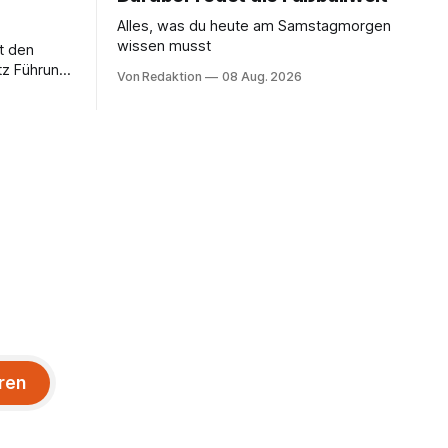
Alles, was du heute am Samstagmorgen
wissen musst
it den
tz Führung
Von Redaktion
08 Aug. 2026
vorzeitige
ren