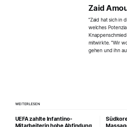
Zaid Amou
"Zaid hat sich in
welches Potenzia
Knappenschmiede,
mitwirkte. "Wir 
gehen und ihn au
WEITERLESEN
UEFA zahlte Infantino-
Südkore
Mitarbeiterin hohe Abfindung
Massage