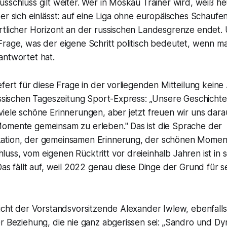
sschluss gilt weiter. Wer in Moskau Trainer wird, weiß he
er sich einlässt: auf eine Liga ohne europäisches Schaufen
rtlicher Horizont an der russischen Landesgrenze endet. 
Frage, was der eigene Schritt politisch bedeutet, wenn m
antwortet hat.
efert für diese Frage in der vorliegenden Mitteilung keine 
ussischen Tageszeitung Sport-Express: „Unsere Geschichte 
iele schöne Erinnerungen, aber jetzt freuen wir uns darau
omente gemeinsam zu erleben." Das ist die Sprache der
ation, der gemeinsamen Erinnerung, der schönen Moment
uss, vom eigenen Rücktritt vor dreieinhalb Jahren ist in
Das fällt auf, weil 2022 genau diese Dinge der Grund für s
icht der Vorstandsvorsitzende Alexander Iwlew, ebenfalls
er Beziehung, die nie ganz abgerissen sei: „Sandro und 