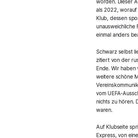
worden. Dieser Au
als 2022, worauf 
Klub, dessen spo
unausweichliche 
einmal anders be
Schwarz selbst li
zitiert von der r
Ende. Wir haben v
weitere schöne M
Vereinskommunik
vom UEFA-Ausschl
nichts zu hören. 
waren.
Auf Klubseite spr
Express, von ein