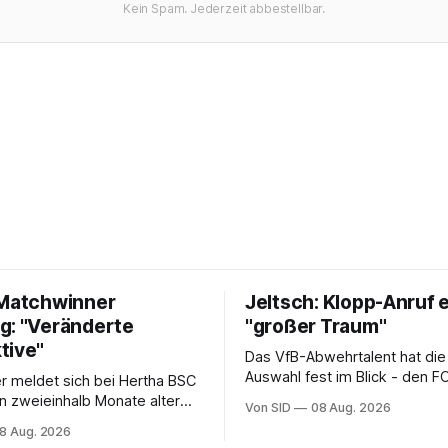
Kein Spam. Jederzeit abbestellbar.
 Matchwinner
Jeltsch: Klopp-Anruf 
g: "Veränderte
"großer Traum"
tive"
Das VfB-Abwehrtalent hat die
Auswahl fest im Blick - den F
r meldet sich bei Hertha BSC
dagegen (noch) nicht.
in zweieinhalb Monate alter
Von SID
08 Aug. 2026
ran einen Anteil.
8 Aug. 2026