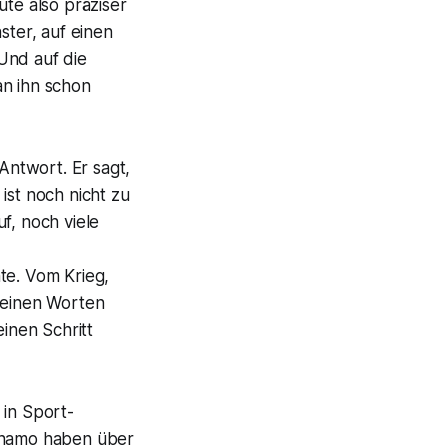
ute also präziser
ster, auf einen
Und auf die
an ihn schon
Antwort. Er sagt,
ist noch nicht zu
f, noch viele
e. Vom Krieg,
 seinen Worten
einen Schritt
 in Sport-
Dynamo haben über