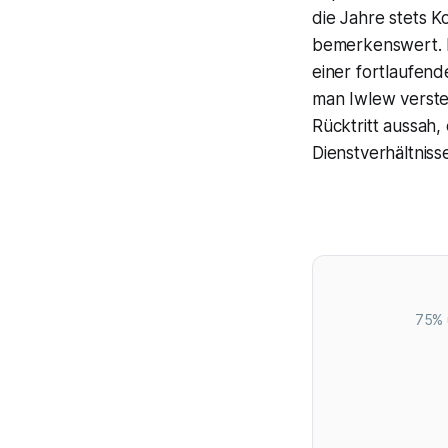
die Jahre stets K
bemerkenswert. E
einer fortlaufen
man Iwlew versteh
Rücktritt aussah
Dienstverhältniss
75% 