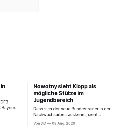
ein
Nowotny sieht Klopp als
mögliche Stütze im
Jugendbereich
 DFB-
C Bayern
Dass sich der neue Bundestrainer in der
Nachwuchsarbeit auskennt, sieht
Nowotny als Vorteil, schränkt aber seine
Von SID
08 Aug. 2026
Hoffnung auch ein.