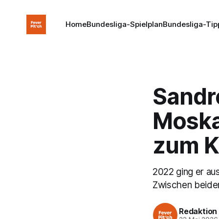
Home
Bundesliga-Spielplan
Bundesliga-Tip
Sandr
Moska
zum K
2022 ging er au
Zwischen beiden
Redaktion