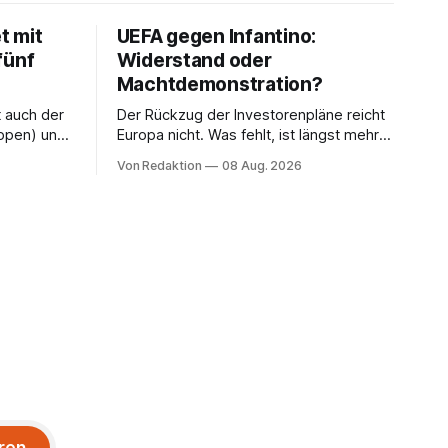
t mit
UEFA gegen Infantino:
fünf
Widerstand oder
Machtdemonstration?
t auch der
Der Rückzug der Investorenpläne reicht
ppen) und
Europa nicht. Was fehlt, ist längst mehr
n Havelse).
als eine Bedingung: der Rücktritt eines
Von Redaktion
08 Aug. 2026
einzelnen Mannes
ren