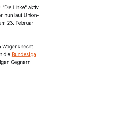
"Die Linke" aktiv
r nun laut Union-
 am 23. Februar
in Wagenknecht
in die
Bundesliga
htigen Gegnern