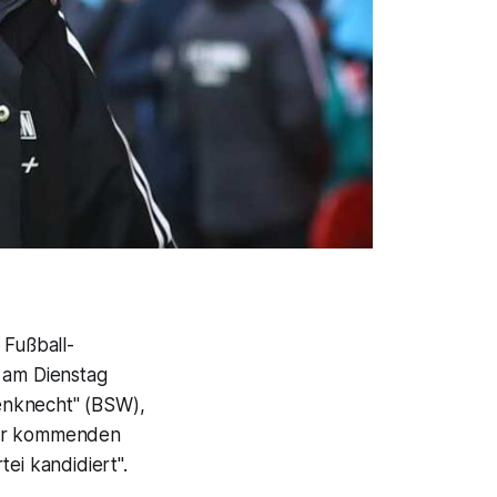
 Fußball-
n am Dienstag
enknecht" (BSW),
 der kommenden
ei kandidiert".