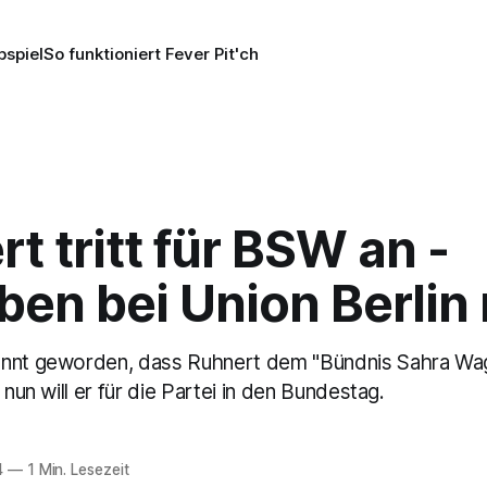
pspiel
So funktioniert Fever Pit'ch
t tritt für BSW an -
ben bei Union Berlin
annt geworden, dass Ruhnert dem "Bündnis Sahra Wa
 nun will er für die Partei in den Bundestag.
4
—
1 Min. Lesezeit