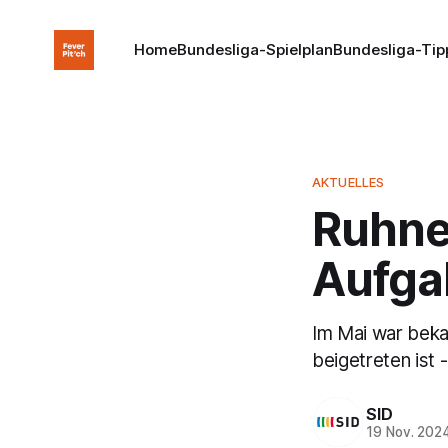
Home
Bundesliga-Spielplan
Bundesliga-Tip
AKTUELLES
Ruhner
Aufga
Im Mai war bek
beigetreten ist -
SID
19 Nov. 202