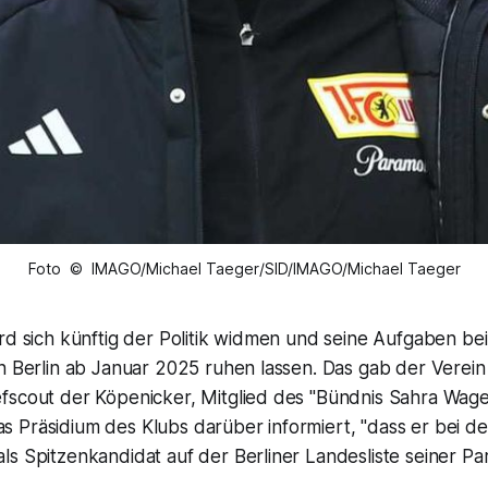
Foto © IMAGO/Michael Taeger/SID/IMAGO/Michael Taeger
rd sich künftig der Politik widmen und seine Aufgaben bei
on Berlin ab Januar 2025 ruhen lassen. Das gab der Verei
fscout der Köpenicker, Mitglied des "Bündnis Sahra Wag
 Präsidium des Klubs darüber informiert, "dass er bei
s Spitzenkandidat auf der Berliner Landesliste seiner Part