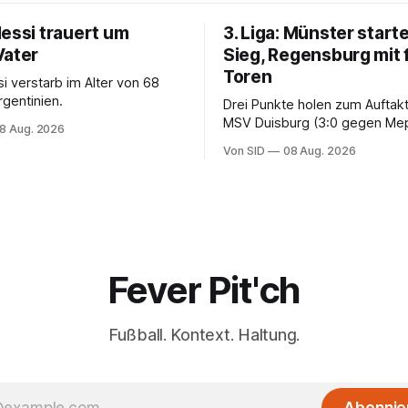
Messi trauert um
3. Liga: Münster starte
Vater
Sieg, Regensburg mit 
Toren
i verstarb im Alter von 68
rgentinien.
Drei Punkte holen zum Auftak
MSV Duisburg (3:0 gegen Me
8 Aug. 2026
der VfB Stuttgart II (3:2 gege
Von SID
08 Aug. 2026
Fever Pit'ch
Fußball. Kontext. Haltung.
Abonnie