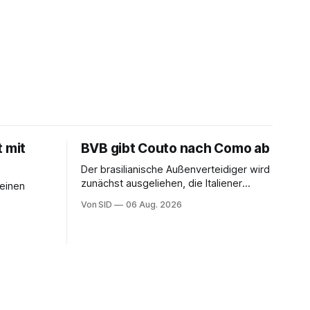
t mit
BVB gibt Couto nach Como ab
Der brasilianische Außenverteidiger wird
zunächst ausgeliehen, die Italiener
seinen
erhalten angeblich eine Kaufoption.
Von SID
06 Aug. 2026