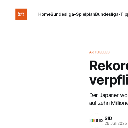
Home
Bundesliga-Spielplan
Bundesliga-Tip
AKTUELLES
Rekor
verpfl
Der Japaner wol
auf zehn Million
SID
26 Juli 2025