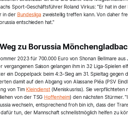
bachs Sport-Geschäftsführer Roland Virkus: "Er hat in der 
r in der
Bundesliga
zweistellig treffen kann. Von daher fre
Borussia entschieden hat."
Weg zu Borussia Mönchengladba
ommer 2023 für 700.000 Euro von Shonan Bellmare aus J
er vergangenen Saison gelangen ihm in 32 Liga-Spielen el
er ein Doppelpack beim 4:3-Sieg am 31. Spieltag gegen di
erten damit auf den Abgang von Alassane Pléa (PSV Eind
ung von Tim
Kleindienst
(Meniskusriss). Sie verpflichteten 
eliehen von der TSG
Hoffenheim
) den nächsten Stürmer. "I
ssia wechseln, entsprechend froh bin ich, dass der Trans
les dafür tun, der Mannschaft schnellstmöglich helfen zu kö