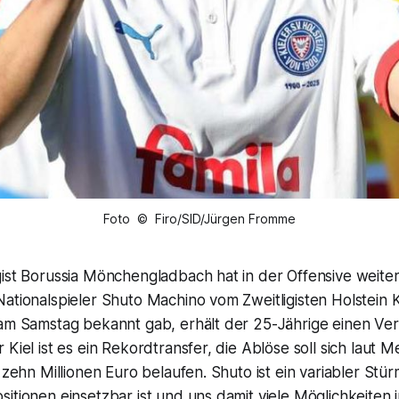
Foto © Firo/SID/Jürgen Fromme
gist Borussia Mönchengladbach hat in der Offensive weite
ationalspieler Shuto Machino vom Zweitligisten Holstein Ki
 am Samstag bekannt gab, erhält der 25-Jährige einen Ver
 Kiel ist es ein Rekordtransfer, die Ablöse soll sich laut 
f zehn Millionen Euro belaufen. Shuto ist ein variabler Stür
itionen einsetzbar ist und uns damit viele Möglichkeiten 