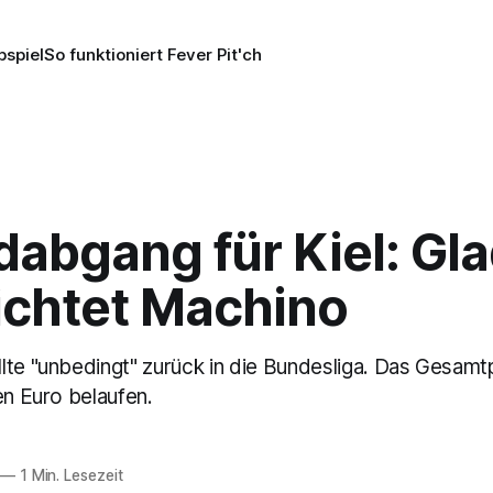
pspiel
So funktioniert Fever Pit'ch
dabgang für Kiel: Gl
ichtet Machino
lte "unbedingt" zurück in die Bundesliga. Das Gesamtp
en Euro belaufen.
—
1 Min. Lesezeit