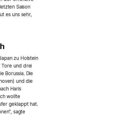
letzten Saison
ut es uns sehr,
ch
apan zu Holstein
f Tore und drei
e Borussia. Die
hoven) und die
nach Haris
ch wollte
fer geklappt hat.
nnen", sagte