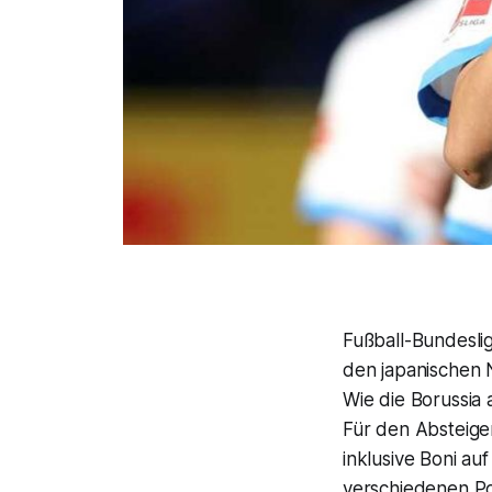
Fußball-Bundesli
den japanischen N
Wie die Borussia
Für den Absteiger
inklusive Boni au
verschiedenen Pos