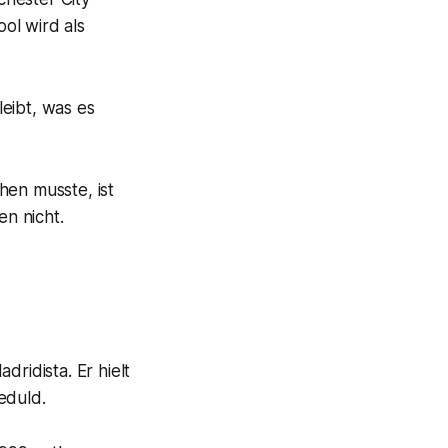
ol wird als
eibt, was es
en musste, ist
en nicht.
idista. Er hielt
eduld.