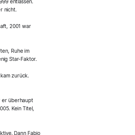
999 entlassen.
r nicht.
aft, 2001 war
ten, Ruhe im
enig Star-Faktor.
o kam zurück.
r er überhaupt
05. Kein Titel,
tive. Dann Fabio