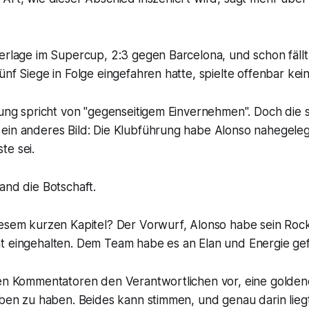
derlage im Supercup, 2:3 gegen Barcelona, und schon fäll
ünf Siege in Folge eingefahren hatte, spielte offenbar kei
lung spricht von "gegenseitigem Einvernehmen". Doch die 
ein anderes Bild: Die Klubführung habe Alonso nahegeleg
te sei.
and die Botschaft.
esem kurzen Kapitel? Der Vorwurf, Alonso habe sein Rock'
t eingehalten. Dem Team habe es an Elan und Energie gefe
fen Kommentatoren den Verantwortlichen vor, eine golde
eben zu haben. Beides kann stimmen, und genau darin lieg