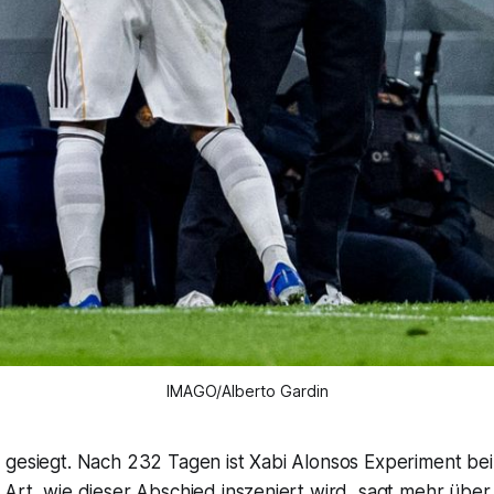
IMAGO/Alberto Gardin
 gesiegt. Nach 232 Tagen ist Xabi Alonsos Experiment be
Art, wie dieser Abschied inszeniert wird, sagt mehr über