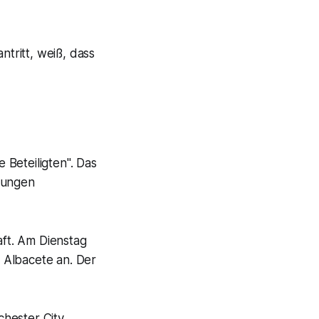
ntritt, weiß, dass
e Beteiligten". Das
ngungen
ft. Am Dienstag
n Albacete an. Der
chester City