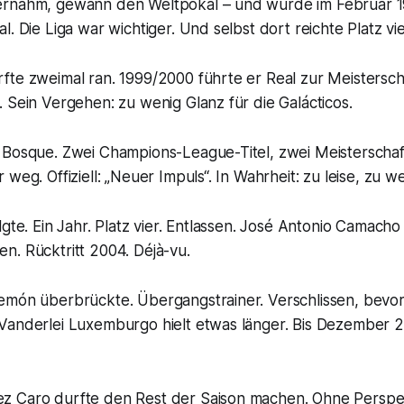
rnahm, gewann den Weltpokal – und wurde im Februar 1
. Die Liga war wichtiger. Und selbst dort reichte Platz vie
fte zweimal ran. 1999/2000 führte er Real zur Meistersch
 Sein Vergehen: zu wenig Glanz für die Galácticos.
 Bosque. Zwei Champions-League-Titel, zwei Meisterschaf
weg. Offiziell: „Neuer Impuls“. In Wahrheit: zu leise, zu w
lgte. Ein Jahr. Platz vier. Entlassen. José Antonio Camach
n. Rücktritt 2004. Déjà-vu.
emón überbrückte. Übergangstrainer. Verschlissen, bevo
Vanderlei Luxemburgo hielt etwas länger. Bis Dezember 20
 Caro durfte den Rest der Saison machen. Ohne Perspek