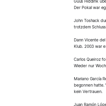
Guus Hiddink übe
Der Pokal war egal
John Toshack dur
trotzdem Schluss.
Dann Vicente del
Klub. 2003 war er 
Carlos Queiroz fo
Wieder nur Woche
Mariano García R
begonnen hatte. 
kein Vertrauen.
Juan Ramón López