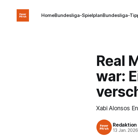
Home
Bundesliga-Spielplan
Bundesliga-Tip
Real M
war: E
versc
Xabi Alonsos Ent
Redaktion
13 Jan. 202