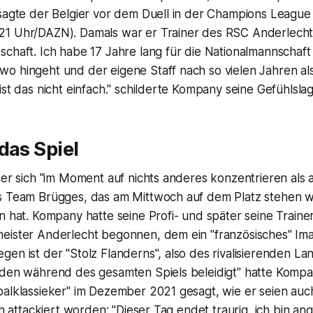
 sagte der Belgier vor dem Duell in der Champions League
1 Uhr/DAZN). Damals war er Trainer des RSC Anderlecht.
chaft. Ich habe 17 Jahre lang für die Nationalmannschaft
o hingeht und der eigene Staff nach so vielen Jahren als
ist das nicht einfach." schilderte Kompany seine Gefühlslag
das Spiel
 er sich "im Moment auf nichts anderes konzentrieren als 
s Team Brügges, das am Mittwoch auf dem Platz stehen wir
n hat. Kompany hatte seine Profi- und später seine Traine
eister Anderlecht begonnen, dem ein "französisches" Ima
en ist der "Stolz Flanderns", also des rivalisierenden Lan
rden während des gesamten Spiels beleidigt" hatte Komp
balklassieker" im Dezember 2021 gesagt, wie er seien au
sch attackiert worden: "Dieser Tag endet traurig, ich bin a