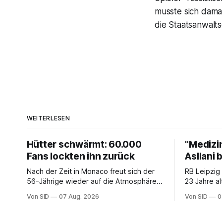
musste sich damal
die Staatsanwalts
WEITERLESEN
Hütter schwärmt: 60.000
"Medizi
Fans lockten ihn zurück
Asllani 
Nach der Zeit in Monaco freut sich der
RB Leipzig
56-Jährige wieder auf die Atmosphäre in
23 Jahre al
der Bundesliga.
Von SID
07 Aug. 2026
Von SID
0