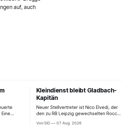
ungen auf, auch
um
Kleindienst bleibt Gladbach-
Kapitän
euerte
Neuer Stellvertreter ist Nico Elvedi, der
 Eine
den zu RB Leipzig gewechselten Rocco
er
Reitz ersetzt.
Von SID
07 Aug. 2026
toff.