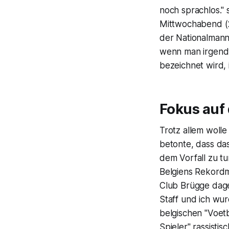
noch sprachlos."
Mittwochabend (2
der Nationalmanns
wenn man irgendw
bezeichnet wird, 
Fokus auf 
Trotz allem wolle
betonte, dass da
dem Vorfall zu tu
Belgiens Rekordm
Club Brügge dageg
Staff und ich wu
belgischen "Voet
Spieler" rassisti