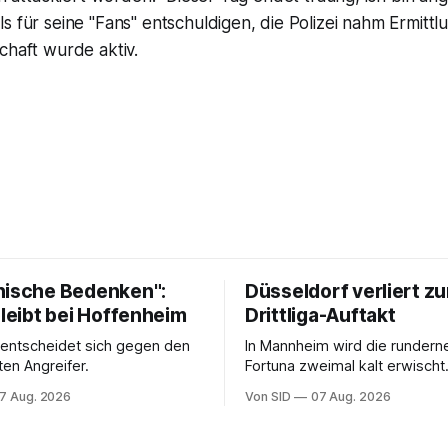
s für seine "Fans" entschuldigen, die Polizei nahm Ermittl
chaft wurde aktiv.
nische Bedenken":
Düsseldorf verliert z
bleibt bei Hoffenheim
Drittliga-Auftakt
 entscheidet sich gegen den
In Mannheim wird die rundern
ten Angreifer.
Fortuna zweimal kalt erwischt.
vermeintliche Notbremse in d
7 Aug. 2026
Von SID
07 Aug. 2026
Anfangsphase sorgt für Zünds