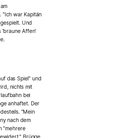
 am
 "Ich war Kapitän
 gespielt. Und
 'braune Affen'
e.
auf das Spiel" und
d, nichts mit
rlaufbahn bei
ge anhaftet. Der
desteils. "Mein
any nach dem
ch "mehrere
ngewidert." Brügge