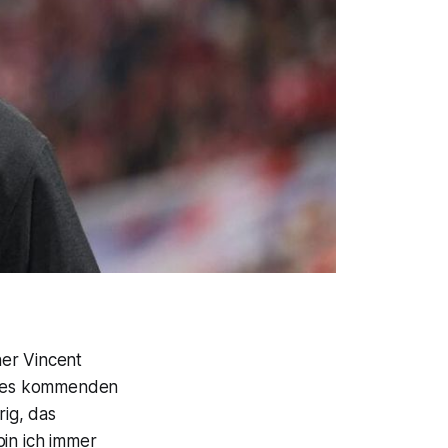
ner Vincent
 des kommenden
rig, das
bin ich immer