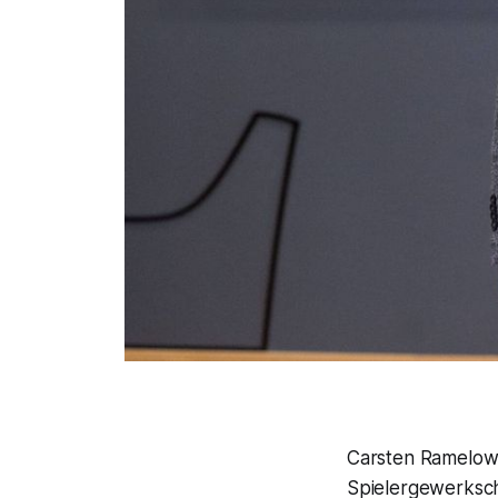
Carsten Ramelow 
Spielergewerksch