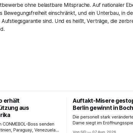
tbewerbe ohne belastbare Mitsprache. Auf nationaler Ebe
s Bewegungsfreiheit einschränkt, und ein Unterbau, in de
e Aufstiegsgarantie sind. Und es heißt, Verträge, die zerb
rd.
o erhält
Auftakt-Misere gesto
ützung aus
Berlin gewinnt in Bo
rika
Die personell stark veränderte
Dame siegt im Eröffnungsspiel
m CONMEBOL-Boss senden
Bundesliga.
tinien, Paraguay, Venezuela
Von SID
07 Aug. 2026