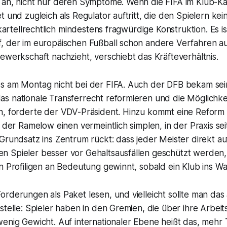
 an, nicht nur deren Symptome. Wenn die FIFA im Klub-K
t und zugleich als Regulator auftritt, die den Spielern kei
 kartellrechtlich mindestens fragwürdige Konstruktion. Es i
, der im europäischen Fußball schon andere Verfahren au
ewerkschaft nachzieht, verschiebt das Kräfteverhältnis.
s am Montag nicht bei der FIFA. Auch der DFB bekam sein
s nationale Transferrecht reformieren und die Möglichke
n, forderte der VDV-Präsident. Hinzu kommt eine Reform
i der Ramelow einen vermeintlich simplen, in der Praxis se
Grundsatz ins Zentrum rückt: dass jeder Meister direkt auf
 Spieler besser vor Gehaltsausfällen geschützt werden,
n Profiligen an Bedeutung gewinnt, sobald ein Klub ins W
rderungen als Paket lesen, und vielleicht sollte man das 
stelle: Spieler haben in den Gremien, die über ihre Arbe
wenig Gewicht. Auf internationaler Ebene heißt das, mehr