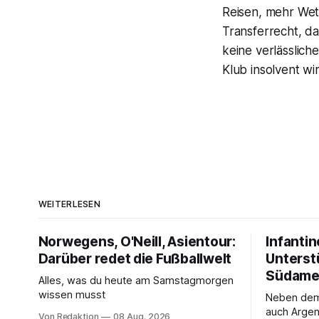
Reisen, mehr Wet
Transferrecht, da
keine verlässlich
Klub insolvent wi
WEITERLESEN
Norwegens, O'Neill, Asientour:
Infantin
Darüber redet die Fußballwelt
Unterst
Südame
Alles, was du heute am Samstagmorgen
wissen musst
Neben de
auch Argen
Von Redaktion
08 Aug. 2026