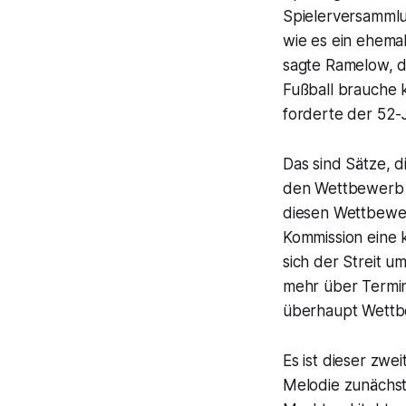
Spielerversammlun
wie es ein ehemal
sagte Ramelow, d
Fußball brauche 
forderte der 52-J
Das sind Sätze, 
den Wettbewerb ve
diesen Wettbewer
Kommission eine k
sich der Streit u
mehr über Termink
überhaupt Wettbe
Es ist dieser zwe
Melodie zunächst 