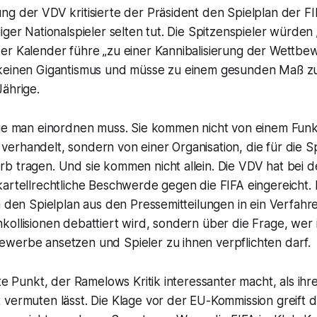
g der VDV kritisierte der Präsident den Spielplan der FIF
iger Nationalspieler selten tut. Die Spitzenspieler würden 
er Kalender führe „zu einer Kannibalisierung der Wettbe
keinen Gigantismus und müsse zu einem gesunden Maß z
ährige.
die man einordnen muss. Sie kommen nicht von einem Funk
rhandelt, sondern von einer Organisation, die für die Spi
b tragen. Und sie kommen nicht allein. Die VDV hat bei 
artellrechtliche Beschwerde gegen die FIFA eingereicht. 
m den Spielplan aus den Pressemitteilungen in ein Verfahr
ollisionen debattiert wird, sondern über die Frage, wer 
werbe ansetzen und Spieler zu ihnen verpflichten darf.
ite Punkt, der Ramelows Kritik interessanter macht, als ih
vermuten lässt. Die Klage vor der EU-Kommission greift d