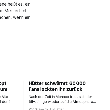
ne heißt es, ein
m Meistertitel
rechen, wenn ein
ppt:
Hütter schwärmt: 60.000
chum
Fans lockten ihn zurück
 Alte
Nach der Zeit in Monaco freut sich der
 der 2.
56-Jährige wieder auf die Atmosphäre in
der Bundesliga.
Von SID
07 Aug. 2026