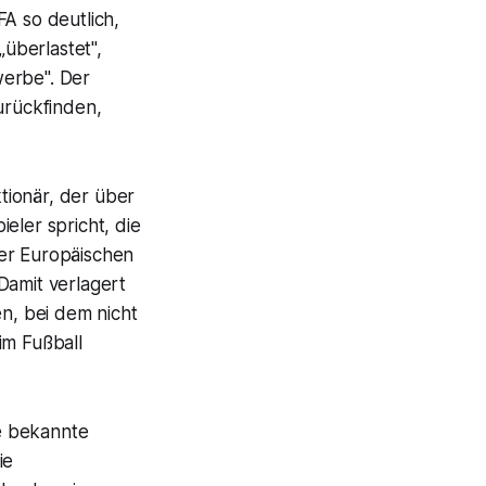
A so deutlich,
„überlastet",
werbe". Der
urückfinden,
tionär, der über
eler spricht, die
der Europäischen
Damit verlagert
en, bei dem nicht
im Fußball
re bekannte
ie