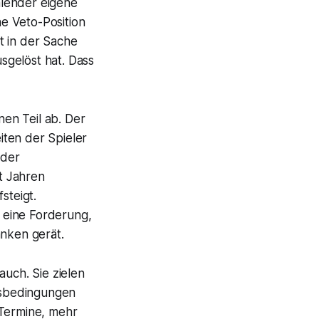
alender eigene
ne Veto-Position
st in der Sache
sgelöst hat. Dass
en Teil ab. Der
iten der Spieler
 der
it Jahren
steigt.
 eine Forderung,
anken gerät.
auch. Sie zielen
itsbedingungen
 Termine, mehr