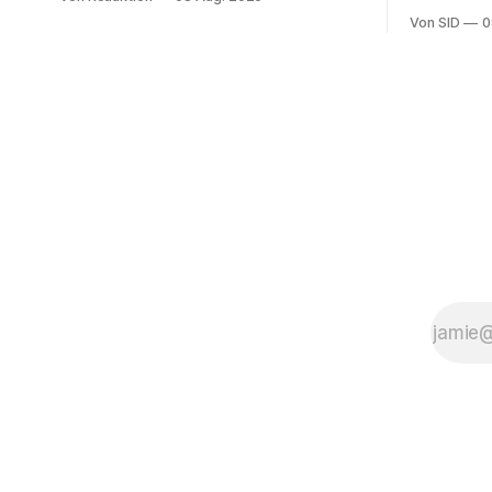
und Ecuado
Von SID
0