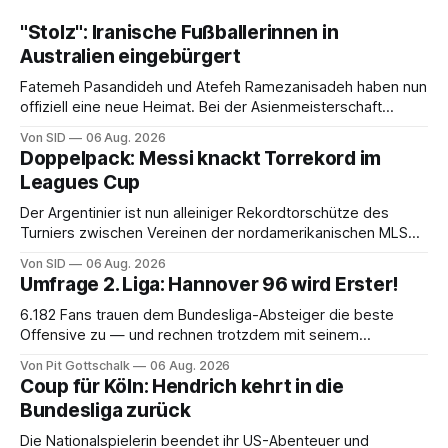
"Stolz": Iranische Fußballerinnen in
Australien eingebürgert
Fatemeh Pasandideh und Atefeh Ramezanisadeh haben nun
offiziell eine neue Heimat. Bei der Asienmeisterschaft
sangen sie die iranische Hymne nicht mit.
Von SID
06 Aug. 2026
Doppelpack: Messi knackt Torrekord im
Leagues Cup
Der Argentinier ist nun alleiniger Rekordtorschütze des
Turniers zwischen Vereinen der nordamerikanischen MLS
und der mexikanischen Liga MX.
Von SID
06 Aug. 2026
Umfrage 2. Liga: Hannover 96 wird Erster!
6.182 Fans trauen dem Bundesliga-Absteiger die beste
Offensive zu — und rechnen trotzdem mit seinem
Scheitern. Der Favorit ist ausgerechnet der größte
Von Pit Gottschalk
06 Aug. 2026
Lokalrivale in Niedersachsen.
Coup für Köln: Hendrich kehrt in die
Bundesliga zurück
Die Nationalspielerin beendet ihr US-Abenteuer und